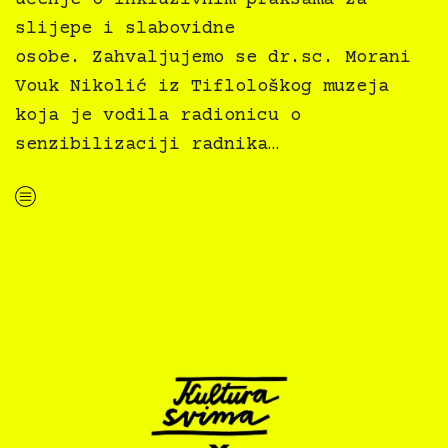
slijepe i slabovidne
osobe. Zahvaljujemo se dr.sc. Morani
Vouk Nikolić iz Tiflološkog muzeja
koja je vodila radionicu o
senzibilizaciji radnika…
“Kultura svima — edukacije i ćakule, PPMHP, 25.4.2024.”