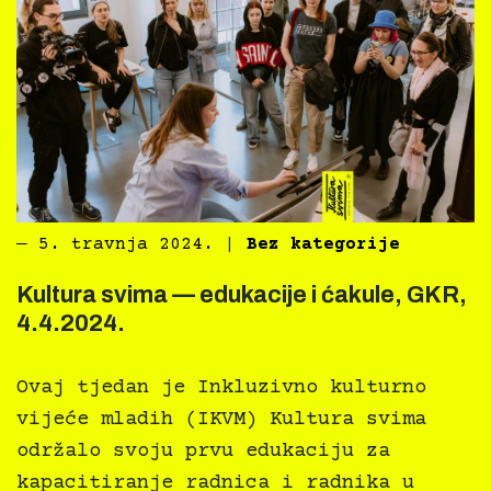
―
5. travnja 2024.
|
Bez kategorije
Kultura svima — edukacije i ćakule, GKR,
4.4.2024.
Ovaj tjedan je Inkluzivno kulturno
vijeće mladih (IKVM) Kultura svima
održalo svoju prvu edukaciju za
kapacitiranje radnica i radnika u