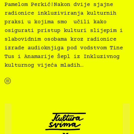
Pamelom Perkić!Nakon dvije sjajne
radionice inkluziviranja kulturnih
praksi u kojima smo učili kako
osigurati pristup kulturi slijepim i
slabovidnim osobama kroz radionice
izrade audioknjiga pod vodstvom Tine
Tus i Anamarije Šepl iz Inkluzivnog
kulturnog vijeća mladih…
“Kultura svima — treća inkluzivna edukacija i ćakula — Podcast svima s Pamelom Perkić”