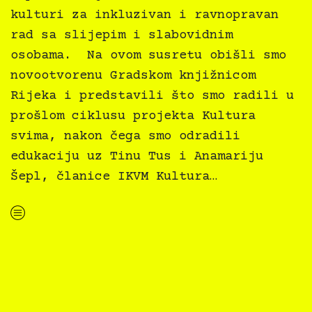
kulturi za inkluzivan i ravnopravan
rad sa slijepim i slabovidnim
osobama. Na ovom susretu obišli smo
novootvorenu Gradskom knjižnicom
Rijeka i predstavili što smo radili u
prošlom ciklusu projekta Kultura
svima, nakon čega smo odradili
edukaciju uz Tinu Tus i Anamariju
Šepl, članice IKVM Kultura…
“Kultura svima — edukacije i ćakule, GKR, 4.4.2024.”