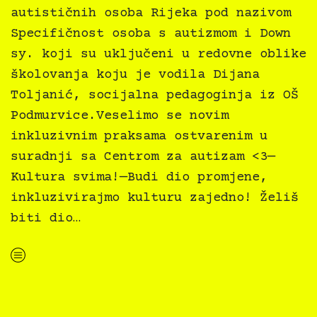
autističnih osoba Rijeka pod nazivom
Specifičnost osoba s autizmom i Down
sy. koji su uključeni u redovne oblike
školovanja koju je vodila Dijana
Toljanić, socijalna pedagoginja iz OŠ
Podmurvice.Veselimo se novim
inkluzivnim praksama ostvarenim u
suradnji sa Centrom za autizam <3—
Kultura svima!—Budi dio promjene,
inkluzivirajmo kulturu zajedno! Želiš
biti dio…
“Inkluzivno kulturno vijeće mladih (IKVM) Kultura svima širi vidike prema novim načinima inkluzije”