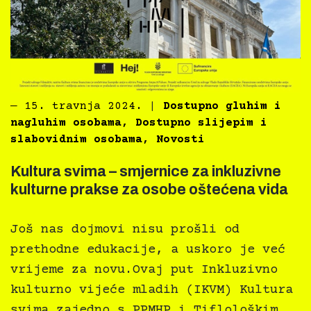
―
15. travnja 2024.
|
Dostupno gluhim i
nagluhim osobama
,
Dostupno slijepim i
slabovidnim osobama
,
Novosti
Kultura svima – smjernice za inkluzivne
kulturne prakse za osobe oštećena vida
Još nas dojmovi nisu prošli od
prethodne edukacije, a uskoro je već
vrijeme za novu.Ovaj put Inkluzivno
kulturno vijeće mladih (IKVM) Kultura
svima zajedno s PPMHP i Tiflološkim