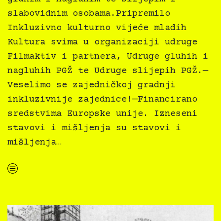
slabovidnim osobama.Pripremilo
Inkluzivno kulturno vijeće mladih
Kultura svima u organizaciji udruge
Filmaktiv i partnera, Udruge gluhih i
nagluhih PGŽ te Udruge slijepih PGŽ.—
Veselimo se zajedničkoj gradnji
inkluzivnije zajednice!—Financirano
sredstvima Europske unije. Izneseni
stavovi i mišljenja su stavovi i
mišljenja…
“Kultura svima — inkluzivna najava programa za GKR za travanj 2024.”