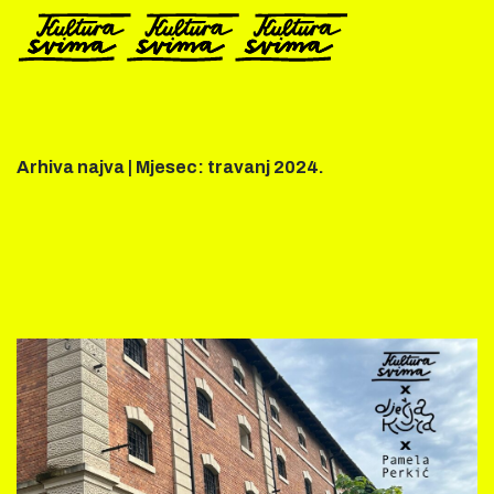
Preskoči
na
sadržaj
Arhiva najva |
Mjesec:
travanj 2024.