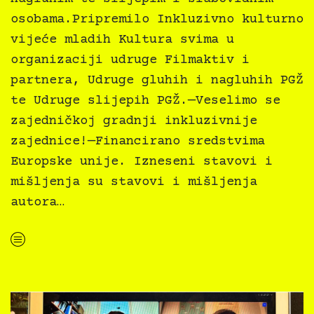
osobama.Pripremilo Inkluzivno kulturno
vijeće mladih Kultura svima u
organizaciji udruge Filmaktiv i
partnera, Udruge gluhih i nagluhih PGŽ
te Udruge slijepih PGŽ.—Veselimo se
zajedničkoj gradnji inkluzivnije
zajednice!—Financirano sredstvima
Europske unije. Izneseni stavovi i
mišljenja su stavovi i mišljenja
autora…
“Kultura svima — inkluzivna najava programa za Dječju kuću za travanj 2024.”