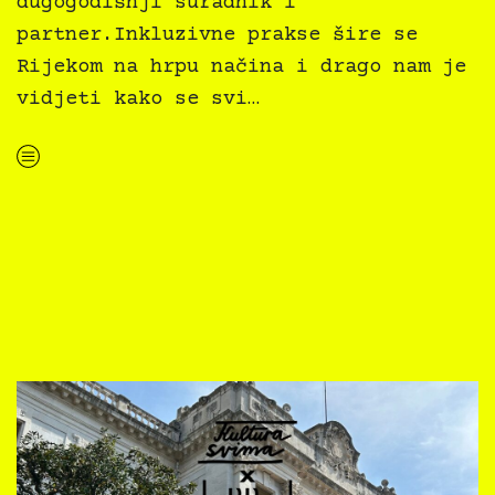
dugogodišnji suradnik i
partner.Inkluzivne prakse šire se
Rijekom na hrpu načina i drago nam je
vidjeti kako se svi…
“Inkluzivno vodstvo izložbom Budi susjed”