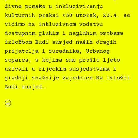
divne pomake u inkluziviranju
kulturnih praksi <3U utorak, 23.4. se
vidimo na inkluzivnom vodstvu
dostupnom gluhim i nagluhim osobama
izložbom Budi susjed naših dragih
prijatelja i suradnika, Urbanog
separea, s kojima smo prošlo ljeto
uživali u riječkim susjedstvima i
gradnji snažnije zajednice.Na izložbi
Budi susjed…
“Kultura svima x Urbani separe — inkluzivno vodstvo izložbom Budi susjed”