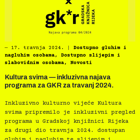
―
17. travnja 2024.
|
Dostupno gluhim i
nagluhim osobama
,
Dostupno slijepim i
slabovidnim osobama
,
Novosti
Kultura svima — inkluzivna najava
programa za GKR za travanj 2024.
Inkluzivno kulturno vijeće Kultura
svima pripremilo je inkluzivni pregled
programa u Gradskoj knjižnici Rijeka
za drugi dio travnja 2024. dostupan
gluhim i nagluhim te slijepim i