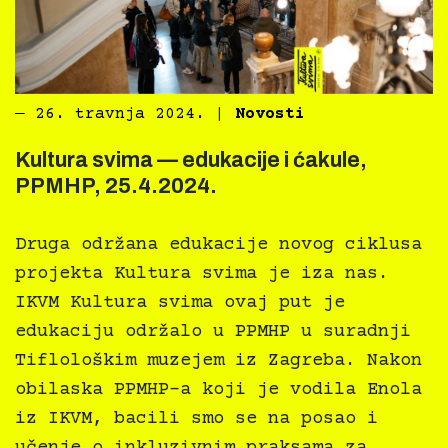
―
26. travnja 2024.
|
Novosti
Kultura svima — edukacije i ćakule,
PPMHP, 25.4.2024.
Druga održana edukacije novog ciklusa
projekta Kultura svima je iza nas.
IKVM Kultura svima ovaj put je
edukaciju održalo u PPMHP u suradnji
Tiflološkim muzejem iz Zagreba. Nakon
obilaska PPMHP-a koji je vodila Enola
iz IKVM, bacili smo se na posao i
učenje o inkluzivnim praksama za