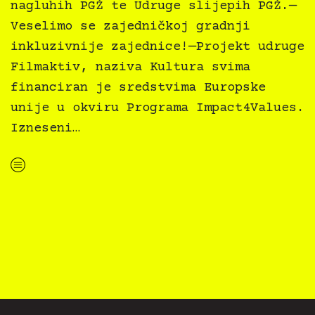
nagluhih PGŽ te Udruge slijepih PGŽ.—
Veselimo se zajedničkoj gradnji
inkluzivnije zajednice!—Projekt udruge
Filmaktiv, naziva Kultura svima
financiran je sredstvima Europske
unije u okviru Programa Impact4Values.
Izneseni…
“Kultura svima — inkluzivna najava programa za MMSU za ožujak 2024.”