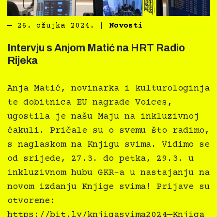
―
26. ožujka 2024.
|
Novosti
Intervju s Anjom Matić na HRT Radio
Rijeka
Anja Matić, novinarka i kulturologinja
te dobitnica EU nagrade Voices,
ugostila je našu Maju na inkluzivnoj
ćakuli. Pričale su o svemu što radimo,
s naglaskom na Knjigu svima. Vidimo se
od srijede, 27.3. do petka, 29.3. u
inkluzivnom hubu GKR-a u nastajanju na
novom izdanju Knjige svima! Prijave su
otvorene:
https://bit.ly/knjigasvima2024—Knjiga