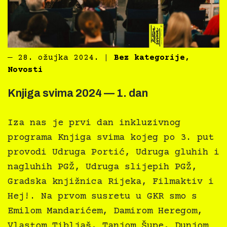
―
28. ožujka 2024.
|
Bez kategorije
,
Novosti
Knjiga svima 2024 — 1. dan
Iza nas je prvi dan inkluzivnog
programa Knjiga svima kojeg po 3. put
provodi Udruga Portić, Udruga gluhih i
nagluhih PGŽ, Udruga slijepih PGŽ,
Gradska knjižnica Rijeka, Filmaktiv i
Hej!. Na prvom susretu u GKR smo s
Emilom Mandarićem, Damirom Heregom,
Vlastom Tibljaš, Tanjom Šupe, Dunjom