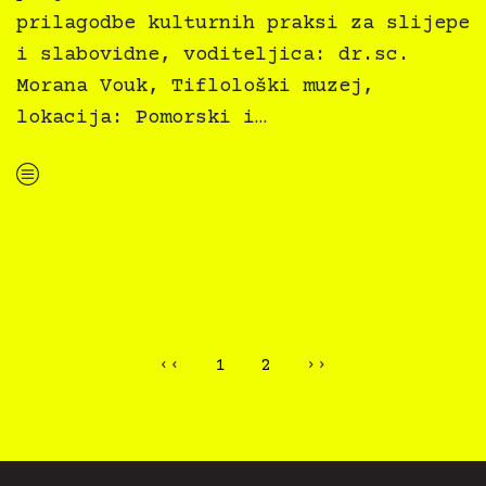
prilagodbe kulturnih praksi za slijepe
i slabovidne, voditeljica: dr.sc.
Morana Vouk, Tiflološki muzej,
lokacija: Pomorski i…
“Kultura svima — popis radionica”
‹‹
1
2
››