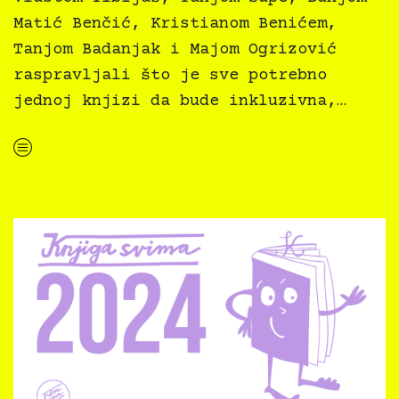
Matić Benčić, Kristianom Benićem,
Tanjom Badanjak i Majom Ogrizović
raspravljali što je sve potrebno
jednoj knjizi da bude inkluzivna,…
“Knjiga svima 2024 — 1. dan”