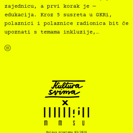
zajednicu, a prvi korak je —
edukacija. Kroz 5 susreta u GKRi,
polaznici i polaznice radionica bit će
upoznati s temama inkluzije,…
“Knjiga svima 2024: Priključi se inkluzivnom hubu Gradske knjižnice Rijeka i nauči stvarati audio knjige”