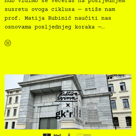
hub Vidimo se večeras na posljednjem
susretu ovoga ciklusa — stiže nam
prof. Matija Rubinić naučiti nas
osnovama posljednjeg koraka —…
“Knjiga svima — 2. dan”