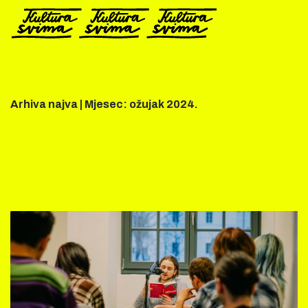
Preskoči
na
sadržaj
Arhiva najva |
Mjesec:
ožujak 2024.