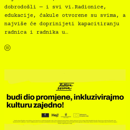
dobrodošli — i svi vi.Radionice,
edukacije, ćakule otvorene su svima, a
najviše će doprinijeti kapacitiranju
radnica i radnika u…
“Kultura svima inkluzivne ćakule i edukacije — Gradska knjižnica Rijeka”