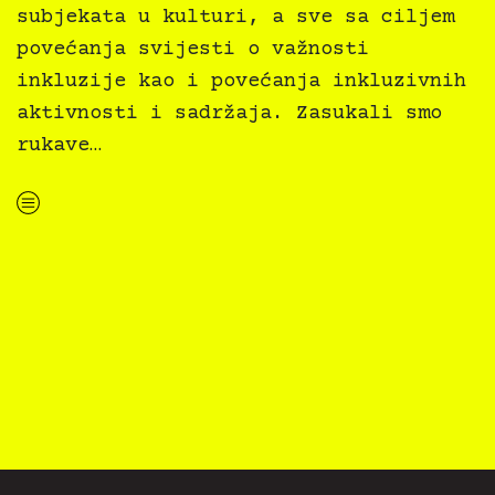
subjekata u kulturi, a sve sa ciljem
povećanja svijesti o važnosti
inkluzije kao i povećanja inkluzivnih
aktivnosti i sadržaja. Zasukali smo
rukave…
“IKVM Kultura svima završilo prvi trening za provedbu projekta Kultura svima kroz Impact4Values”