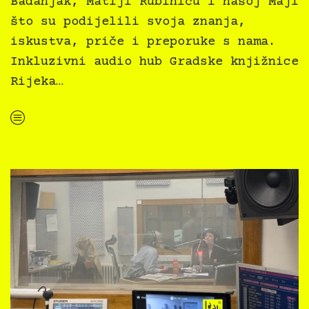
Badanjak, Matiji Rubiniću i našoj Maji
što su podijelili svoja znanja,
iskustva, priče i preporuke s nama.
Inkluzivni audio hub Gradske knjižnice
Rijeka…
“Knjiga svima — 3. dan”