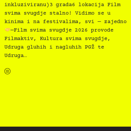
inkluziviranu)3 grada6 lokacija Film
svima svugdje stalno! Vidimo se u
kinima i na festivalima, svi — zajedno
—Film svima svugdje 2026 provode
Filmaktiv, Kultura svima svugdje,
Udruga gluhih i nagluhih PGŽ te
Udruga…
“Film svima u akciji — novoj akciji inkluziviranja”