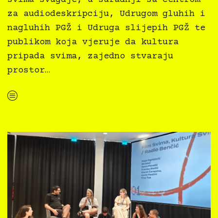
za audiodeskripciju, Udrugom gluhih i
nagluhih PGŽ i Udruga slijepih PGŽ te
publikom koja vjeruje da kultura
pripada svima, zajedno stvaraju
prostor…
“Druga sezona inkluzivne pretplate Kazalište svima se približava svom finalu”