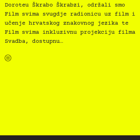
Doroteu Škrabo Škrabzi, održali smo
Film svima svugdje radionicu uz film i
učenje hrvatskog znakovnog jezika te
Film svima inkluzivnu projekciju filma
Svadba, dostupnu…
“Filmaktiv i Kultura svima svugdje na Slowmotionu u Opatiji”