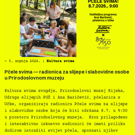
―
5. srpnja 2026.
|
Kultura svima
Pčele svima — radionica za slijepe i slabovidne osobe
u Prirodoslovnom muzeju
Kultura svima svugdje, Prirodoslovni muzej Rijeka,
Udruga slijepih PGŽ i Ana Baričević, pčelarica s
Učke, organiziraju radionicu Pčele svima za slijepe
i slabovidne osobe koja će biti održana 8.7. u 9:00
u prostoru Prirodoslovnog muzeja. Kroz prilagođeno
i interaktivno iskustvo sudionici će imati priliku
dodirom istražiti svijet pčela, upoznati njihov