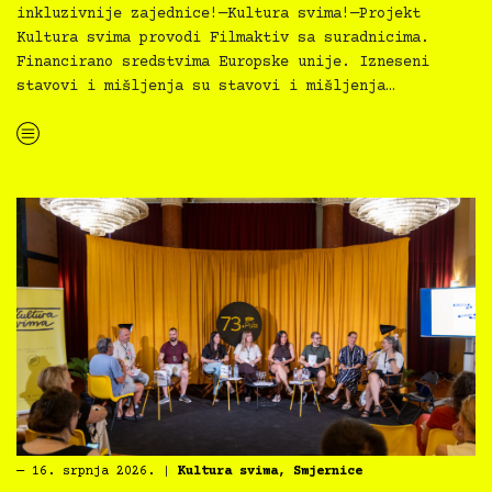
inkluzivnije zajednice!—Kultura svima!—Projekt
Kultura svima provodi Filmaktiv sa suradnicima.
Financirano sredstvima Europske unije. Izneseni
stavovi i mišljenja su stavovi i mišljenja…
“Najava programa za Dječju kuću za 8/2026”
―
16. srpnja 2026.
|
Kultura svima
,
Smjernice