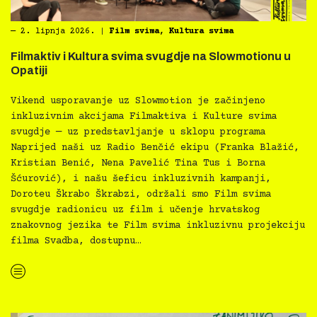
―
2. lipnja 2026.
|
Film svima
,
Kultura svima
Filmaktiv i Kultura svima svugdje na Slowmotionu u
Opatiji
Vikend usporavanje uz Slowmotion je začinjeno
inkluzivnim akcijama Filmaktiva i Kulture svima
svugdje — uz predstavljanje u sklopu programa
Naprijed naši uz Radio Benčić ekipu (Franka Blažić,
Kristian Benić, Nena Pavelić Tina Tus i Borna
Šćurović), i našu šeficu inkluzivnih kampanji,
Doroteu Škrabo Škrabzi, održali smo Film svima
svugdje radionicu uz film i učenje hrvatskog
znakovnog jezika te Film svima inkluzivnu projekciju
filma Svadba, dostupnu…
“Filmaktiv i Kultura svima svugdje na Slowmotionu u Opatiji”