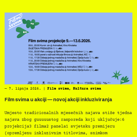
―
7. lipnja 2026.
|
Film svima
,
Kultura svima
Film svima u akciji — novoj akciji inkluziviranja
Umjesto tradicionalnih mjesečnih najava stiže tjedna
najava zbog guuuuustog rasporeda koji uključuje:6
projekcija3 filma2 panela1 svjetsku premijeru
(opremljenu inkluzivnim titlovima, snimkom