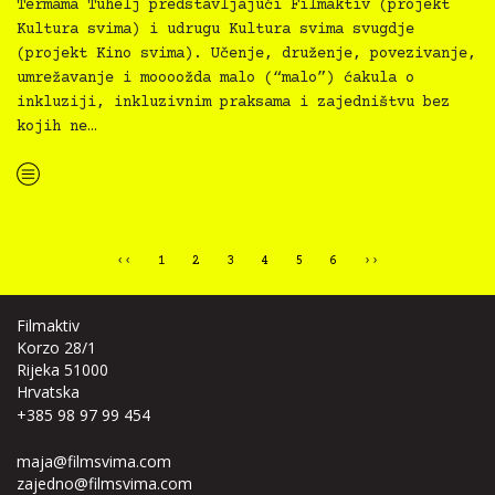
Termama Tuhelj predstavljajući Filmaktiv (projekt
Kultura svima) i udrugu Kultura svima svugdje
(projekt Kino svima). Učenje, druženje, povezivanje,
umrežavanje i moooožda malo (“malo”) ćakula o
inkluziji, inkluzivnim praksama i zajedništvu bez
kojih ne…
“Filmaktiv i Kultura svima svugdje na Impact4Values 2.0 Masterclass: EU vrijednosti na djelu”
‹‹
1
2
3
4
5
6
››
Filmaktiv
Korzo 28/1
Rijeka 51000
Hrvatska
+385 98 97 99 454
maja@filmsvima.com
zajedno@filmsvima.com