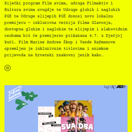
Riječki program Film svima, udruga Filmaktiv i
Kultura svima svugdje te Udruge gluhih i nagluhih
PGŽ te Udruge slijepih PGŽ donosi novu lokalnu
premijeru — inkluzivna verzija filma Glavonja,
dostupna gluhim i nagluhim te slijepim i slabovidnim
osobama bit će premijerno prikazana 4.7. u Dječjoj
kući. Film Marine Andree Škop i Vande Raýmanove
opremljen je inkluzivnim titlovima i snimkom
prijevoda na hrvatski znakovni jezik kako…
“Film svima riječka inkluzivna premijera filma Glavonja”