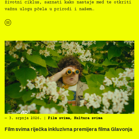
životni ciklus, saznati kako nastaje med te otkriti
važnu ulogu pčela u prirodi i našem…
“Pčele svima — radionica za slijepe i slabovidne osobe u Prirodoslovnom muzeju”
―
3. srpnja 2026.
|
Film svima
,
Kultura svima
Film svima riječka inkluzivna premijera filma Glavonja