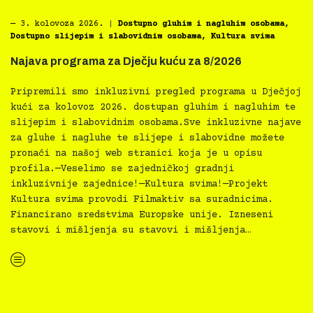
―
3. kolovoza 2026.
|
Dostupno gluhim i nagluhim osobama
,
Dostupno slijepim i slabovidnim osobama
,
Kultura svima
Najava programa za Dječju kuću za 8/2026
Pripremili smo inkluzivni pregled programa u Dječjoj
kući za kolovoz 2026. dostupan gluhim i nagluhim te
slijepim i slabovidnim osobama.Sve inkluzivne najave
za gluhe i nagluhe te slijepe i slabovidne možete
pronaći na našoj web stranici koja je u opisu
profila.—Veselimo se zajedničkoj gradnji
inkluzivnije zajednice!—Kultura svima!—Projekt
Kultura svima provodi Filmaktiv sa suradnicima.
Financirano sredstvima Europske unije. Izneseni
stavovi i mišljenja su stavovi i mišljenja…
“Najava programa za Dječju kuću za 8/2026”