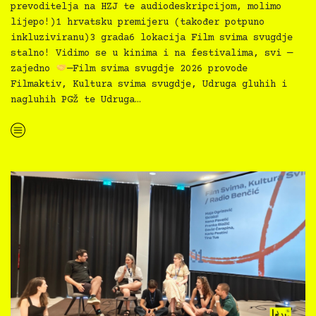
prevoditelja na HZJ te audiodeskripcijom, molimo
lijepo!)1 hrvatsku premijeru (također potpuno
inkluziviranu)3 grada6 lokacija Film svima svugdje
stalno! Vidimo se u kinima i na festivalima, svi —
zajedno
—Film svima svugdje 2026 provode
Filmaktiv, Kultura svima svugdje, Udruga gluhih i
nagluhih PGŽ te Udruga…
“Film svima u akciji — novoj akciji inkluziviranja”