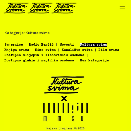
Preskoči
na
sadržaj
Kategorija:
Kultura svima
Smjernice
Radio Benčić
Novosti
Kultura svima
Knjiga svima
Kino svima
Kazalište svima
Film svima
Dostupno slijepim i slabovidnim osobama
Dostupno gluhim i nagluhim osobama
Bez kategorije