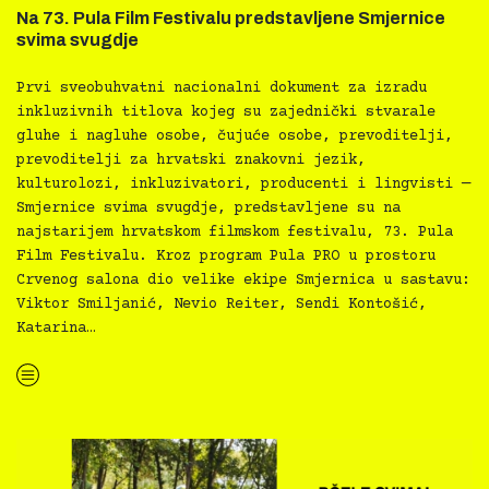
Na 73. Pula Film Festivalu predstavljene Smjernice
svima svugdje
Prvi sveobuhvatni nacionalni dokument za izradu
inkluzivnih titlova kojeg su zajednički stvarale
gluhe i nagluhe osobe, čujuće osobe, prevoditelji,
prevoditelji za hrvatski znakovni jezik,
kulturolozi, inkluzivatori, producenti i lingvisti —
Smjernice svima svugdje, predstavljene su na
najstarijem hrvatskom filmskom festivalu, 73. Pula
Film Festivalu. Kroz program Pula PRO u prostoru
Crvenog salona dio velike ekipe Smjernica u sastavu:
Viktor Smiljanić, Nevio Reiter, Sendi Kontošić,
Katarina…
“Na 73. Pula Film Festivalu predstavljene Smjernice svima svugdje “