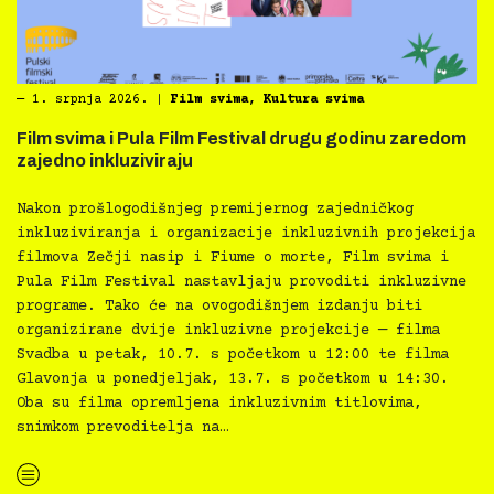
―
1. srpnja 2026.
|
Film svima
,
Kultura svima
Film svima i Pula Film Festival drugu godinu zaredom
zajedno inkluziviraju
Nakon prošlogodišnjeg premijernog zajedničkog
inkluziviranja i organizacije inkluzivnih projekcija
filmova Zečji nasip i Fiume o morte, Film svima i
Pula Film Festival nastavljaju provoditi inkluzivne
programe. Tako će na ovogodišnjem izdanju biti
organizirane dvije inkluzivne projekcije — filma
Svadba u petak, 10.7. s početkom u 12:00 te filma
Glavonja u ponedjeljak, 13.7. s početkom u 14:30.
Oba su filma opremljena inkluzivnim titlovima,
snimkom prevoditelja na…
“Film svima i Pula Film Festival drugu godinu zaredom zajedno inkluziviraju”