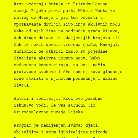
kroz večernju šetnju iz Prirodoslovnog
muzeja Rijeka prema parku Nikole Hosta te
natrag do Muzeja i pri tom odvesti u
upoznavanje divljih životinja aktivnih noću.
Neke od njih žive na području grada Rijeke,
dok druge dolaze iz udaljenijih krajeva ili
čak iz nekih davnih vremena (našeg Muzeja).
Sudionici će otkriti zašto su pojedine
životinje aktivne upravo noću, kako
međusobno komuniciraju, na koji način
proizvode zvukove i što nam njihovo glasanje
može otkriti o njihovom ponašanju i načinu
života.
Autori i voditelji: kroz ovo posebno
iskustvo vodit će vas stručni tim
Prirodoslovnog muzeja Rijeka
Program je namijenjen svima: djeci,
obiteljima i svim ljubiteljima prirode.