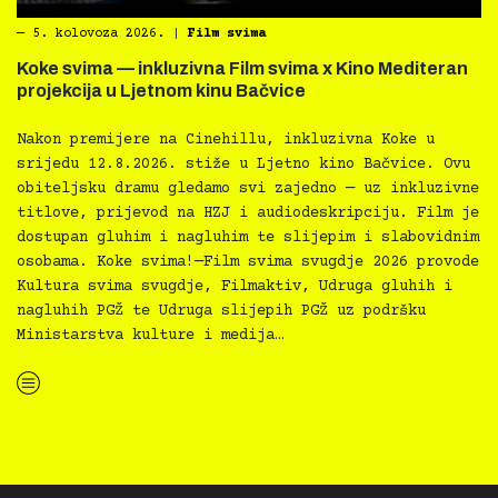
―
5. kolovoza 2026.
|
Film svima
Koke svima — inkluzivna Film svima x Kino Mediteran
projekcija u Ljetnom kinu Bačvice
Nakon premijere na Cinehillu, inkluzivna Koke u
srijedu 12.8.2026. stiže u Ljetno kino Bačvice. Ovu
obiteljsku dramu gledamo svi zajedno — uz inkluzivne
titlove, prijevod na HZJ i audiodeskripciju. Film je
dostupan gluhim i nagluhim te slijepim i slabovidnim
osobama. Koke svima!—Film svima svugdje 2026 provode
Kultura svima svugdje, Filmaktiv, Udruga gluhih i
nagluhih PGŽ te Udruga slijepih PGŽ uz podršku
Ministarstva kulture i medija…
“Koke svima — inkluzivna Film svima x Kino Mediteran projekcija u Ljetnom kinu Bačvice”