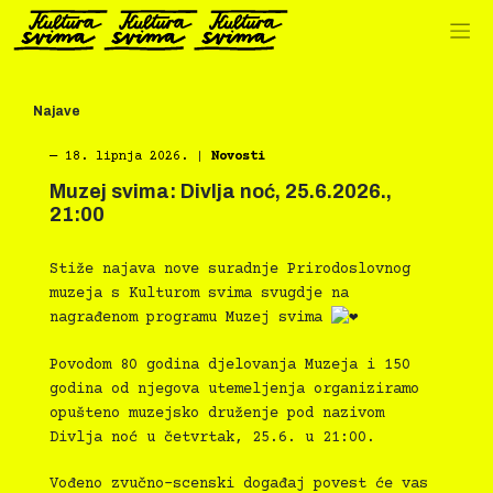
Preskoči
na
sadržaj
Najave
―
18. lipnja 2026.
|
Novosti
Muzej svima: Divlja noć, 25.6.2026.,
21:00
Stiže najava nove suradnje Prirodoslovnog
muzeja s Kulturom svima svugdje na
nagrađenom programu Muzej svima
Povodom 80 godina djelovanja Muzeja i 150
godina od njegova utemeljenja organiziramo
opušteno muzejsko druženje pod nazivom
Divlja noć u četvrtak, 25.6. u 21:00.
Vođeno zvučno-scenski događaj povest će vas