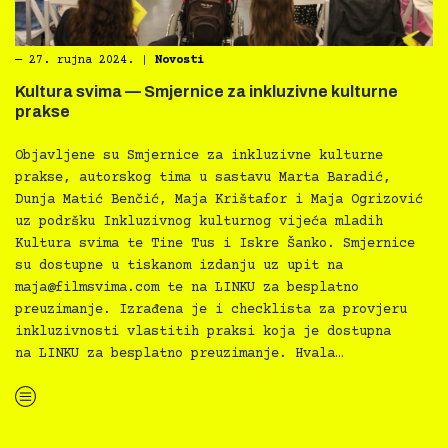
―
27. rujna 2024.
|
Novosti
Kultura svima — Smjernice za inkluzivne kulturne
prakse
Objavljene su Smjernice za inkluzivne kulturne
prakse, autorskog tima u sastavu Marta Baradić,
Dunja Matić Benčić, Maja Krištafor i Maja Ogrizović
uz podršku Inkluzivnog kulturnog vijeća mladih
Kultura svima te Tine Tus i Iskre Šanko. Smjernice
su dostupne u tiskanom izdanju uz upit na
maja@filmsvima.com
te na LINKU za besplatno
preuzimanje. Izrađena je i checklista za provjeru
inkluzivnosti vlastitih praksi koja je dostupna
na LINKU za besplatno preuzimanje. Hvala…
“Kultura svima — Smjernice za inkluzivne kulturne prakse”