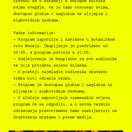
Provodi se u suradnji s udrugom Kultura
svima svugdje, te je tako otvoreno svima,
dostupno gluhim i nagluhim te slijepim i
slabovidnim osobama.
Važne informacije:
— Program započinje i završava u Botaničkom
vrtu Muzeja. Okupljanje je predviđeno od
20:45, a program počinje u 21:00.
— Sudjelovanje je besplatno za sve sudionike
te nije potrebna najava dolaska.
— U pratnji najmlađih sudionika obavezno
treba biti odrasla osoba.
— Program je dostupan gluhim i nagluhim te
slijepim i slabovidnim osobama.
— U slučaju nepovoljnih vremenskih uvjeta
program će se odgoditi, a o novom terminu
održavanja pravovremeno ćemo onavijestiti na
društvenim mrežama i putem medija.