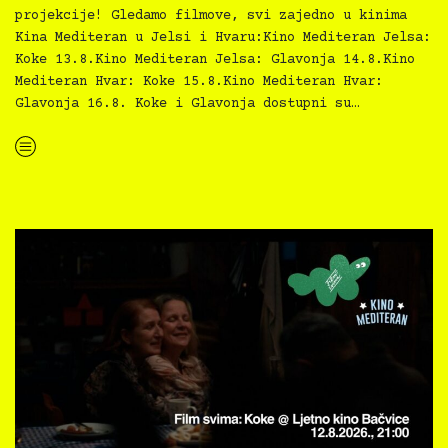
projekcije! Gledamo filmove, svi zajedno u kinima
Kina Mediteran u Jelsi i Hvaru:Kino Mediteran Jelsa:
Koke 13.8.Kino Mediteran Jelsa: Glavonja 14.8.Kino
Mediteran Hvar: Koke 15.8.Kino Mediteran Hvar:
Glavonja 16.8. Koke i Glavonja dostupni su…
“Kino Mediteran i Film svima nastavljaju inkluzivnu turneju na Hvaru”