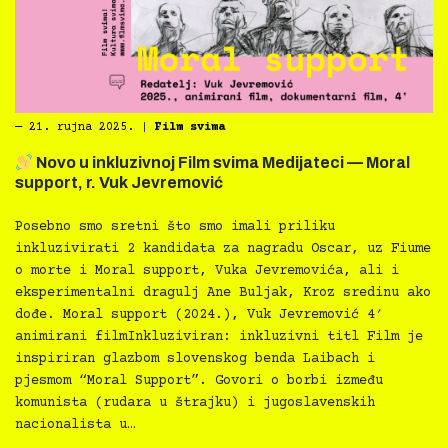
―
21. rujna 2025.
|
Film svima
Novo u inkluzivnoj Film svima Medijateci — Moral
support, r. Vuk Jevremović
Posebno smo sretni što smo imali priliku
inkluzivirati 2 kandidata za nagradu Oscar, uz Fiume
o morte i Moral support, Vuka Jevremovića, ali i
eksperimentalni dragulj Ane Buljak, Kroz sredinu ako
dođe. Moral support (2024.), Vuk Jevremović 4′
animirani filmInkluziviran: inkluzivni titl Film je
inspiriran glazbom slovenskog benda Laibach i
pjesmom “Moral Support”. Govori o borbi između
komunista (rudara u štrajku) i jugoslavenskih
nacionalista u…