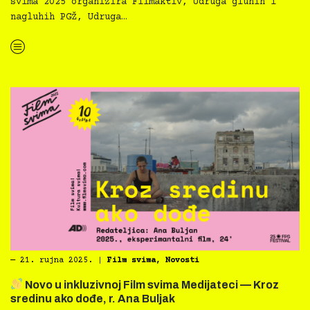
svima 2025 organizira Filmaktiv, Udruga gluhih i
nagluhih PGŽ, Udruga…
“
Novo u inkluzivnoj Film svima Medijateci — JUHUHU serijal pjesmica”
―
21. rujna 2025.
|
Film svima
,
Novosti
Novo u inkluzivnoj Film svima Medijateci — Kroz
sredinu ako dođe, r. Ana Buljak