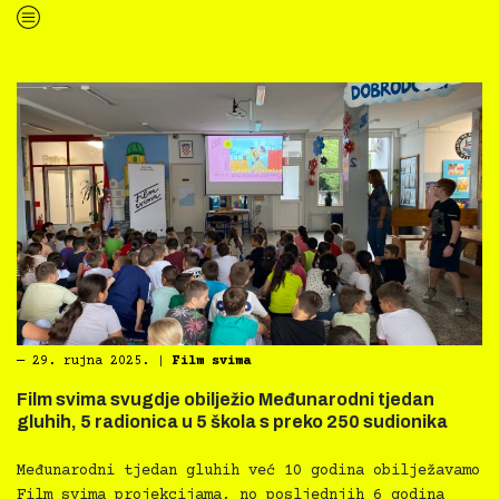
“Projekt Kultura svima predstavljen kao AMPEU primjer dobre prakse”
―
29. rujna 2025.
|
Film svima
Film svima svugdje obilježio Međunarodni tjedan
gluhih, 5 radionica u 5 škola s preko 250 sudionika
Međunarodni tjedan gluhih već 10 godina obilježavamo
Film svima projekcijama, no posljednjih 6 godina