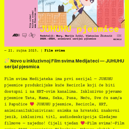
―
21. rujna 2025.
|
Film svima
Novo u inkluzivnoj Film svima Medijateci — JUHUHU
serijal pjesmica
Film svima Medijateka ima prvi serijal — JUHUHU
pjesmice produkcijske kuće Recircle koji će biti
dostupni i na HRT-ovim kanalima. Inkluzivno pjevamo
pjesmice Tata, Mama, Seka, Pusa, Neću, Sve ću sam/a
i Papučice
JUHUHU pjesmice, Recircle, HRT,
animiraniInkluziviran: snimka na hrvatski znakovni
jezik, inkluzivni titl, audiodeskripcija Gledajmo
filmove — zajedno! Cijeli tjedan
—Film svima!—Film