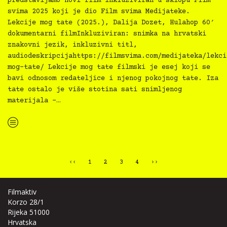
predstavljamo novi film inkluziviran u sklopu FIlm
svima 2025 koji je dio Film svima Medijateke.
Lekcije mog tate (2025.), Dalija Dozet, Hulahop 60′
dokumentarni filmInkluziviran: snimka na hrvatski
znakovni jezik, inkluzivni titl,
audiodeskripcijahttps://filmsvima.com/medijateka/lekci
mog-tate/ Lekcije mog tate filmski je esej koji se
bavi odnosom redateljice i njenog pokojnog tate. Iza
tate ostalo je više stotina sati snimljenog
materijala –…
“
Novo u inkluzivnoj Film svima Medijateci — Lekcije mog tate, r. Dalija Dozet”
‹‹
1
2
3
4
››
Filmaktiv
Korzo 28/1
Rijeka 51000
Hrvatska