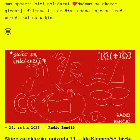
smo spremni biti solidarni
Nadamo se skorom
gledanju filmova i u društvu osoba koje se kreću
pomoću kolica u kinu…
“Film svima 2025. proslavio Međunarodni tjedan gluhih i nagluhih u Art-kinu”
―
23. rujna 2025.
|
Radio Benčić
Skice za inkluziju, epizoda 11 — Ida Klemenčić, bivša