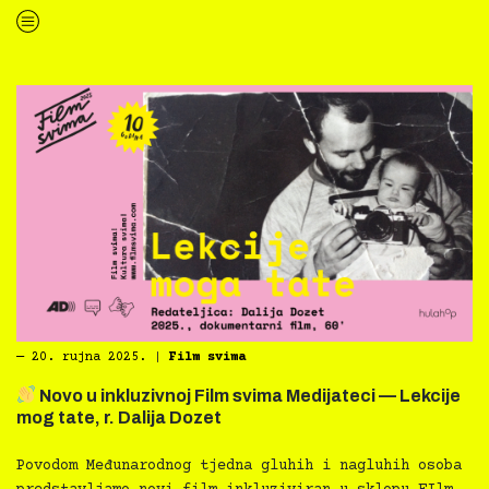
“
Novo u inkluzivnoj Film svima Medijateci — Moral support, r. Vuk Jevremović”
―
20. rujna 2025.
|
Film svima
Novo u inkluzivnoj Film svima Medijateci — Lekcije
mog tate, r. Dalija Dozet
Povodom Međunarodnog tjedna gluhih i nagluhih osoba