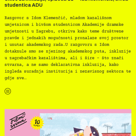
studentica ADU
Razgovor s Idom Klemenčić, mladom kazališnom
umjetnicom i bivšom studenticom Akademije dramske
umjetnosti u Zagrebu, otkriva kako teme društvene
pravde i jednakih mogućnosti pronalaze svoj prostor
i unutar akademskog rada.U razgovoru s Idom
dotaknule smo se njezinog akademskog puta, inkluzije
u zagrebačkim kazalištima, ali i šire – što znači
stvarna, a ne samo deklarativna inkluzija, kako
izgleda suradnja institucija i nezavisnog sektora te
gdje sve…
“Skice za inkluziju, epizoda 11 — Ida Klemenčić, bivša studentica ADU”