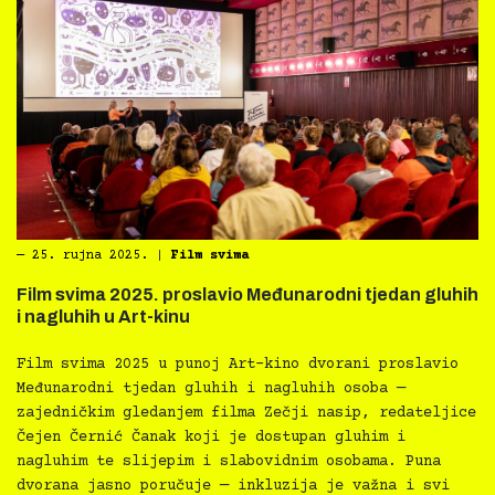
―
25. rujna 2025.
|
Film svima
Film svima 2025. proslavio Međunarodni tjedan gluhih
i nagluhih u Art-kinu
Film svima 2025 u punoj Art-kino dvorani proslavio
Međunarodni tjedan gluhih i nagluhih osoba —
zajedničkim gledanjem filma Zečji nasip, redateljice
Čejen Černić Čanak koji je dostupan gluhim i
nagluhim te slijepim i slabovidnim osobama. Puna
dvorana jasno poručuje — inkluzija je važna i svi