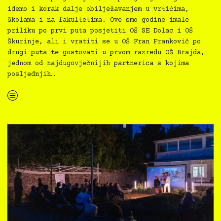
idemo i korak dalje obilježavanjem u vrtićima,
školama i na fakultetima. Ove smo godine imale
priliku po prvi puta posjetiti OŠ SE Dolac i OŠ
Škurinje, ali i vratiti se u OŠ Fran Franković po
drugi puta te gostovati u prvom razredu OŠ Brajda,
jednom od najdugovječnijih partnerica s kojima
posljednjih…
“Film svima svugdje obilježio Međunarodni tjedan gluhih, 5 radionica u 5 škola s preko 250 sudionika”