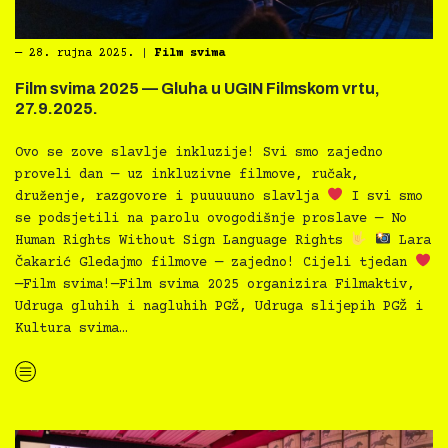
―
28. rujna 2025.
|
Film svima
Film svima 2025 — Gluha u UGIN Filmskom vrtu,
27.9.2025.
Ovo se zove slavlje inkluzije! Svi smo zajedno
proveli dan — uz inkluzivne filmove, ručak,
druženje, razgovore i puuuuuno slavlja
I svi smo
se podsjetili na parolu ovogodišnje proslave — No
Human Rights Without Sign Language Rights
Lara
Čakarić Gledajmo filmove — zajedno! Cijeli tjedan
—Film svima!—Film svima 2025 organizira Filmaktiv,
Udruga gluhih i nagluhih PGŽ, Udruga slijepih PGŽ i
Kultura svima…
“Film svima 2025 — Gluha u UGIN Filmskom vrtu, 27.9.2025.”