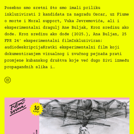
Posebno smo sretni što smo imali priliku
inkluzivirati 2 kandidata za nagradu Oscar, uz Fiume
o morte i Moral support, Vuka Jevremovića, ali i
eksperimentalni dragulj Ane Buljak, Kroz sredinu ako
dođe. Kroz sredinu ako dođe (2025.), Ana Buljan, 25
FPR 24′ eksperimentalni filmInkluziviran:
audiodeskripcijaKratki eksperimentalni film koji
dokumentiranjem vizualnog i zvučnog pejzaža prati
promjene kubanskog društva koje već dugo živi između
propagandnih slika i…
“
Novo u inkluzivnoj Film svima Medijateci — Kroz sredinu ako dođe, r. Ana Buljak”