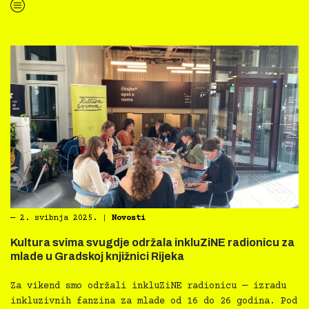
“Kultura svima — inkluzivna najava programa GKR za svibanj 2025.”
―
2. svibnja 2025.
|
Novosti
Kultura svima svugdje održala inkluZiNE radionicu za
mlade u Gradskoj knjižnici Rijeka
Za vikend smo održali inkluZiNE radionicu — izradu
inkluzivnih fanzina za mlade od 16 do 26 godina. Pod