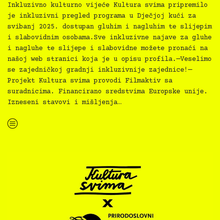
Inkluzivno kulturno vijeće Kultura svima pripremilo
je inkluzivni pregled programa u Dječjoj kući za
svibanj 2025. dostupan gluhim i nagluhim te slijepim
i slabovidnim osobama.Sve inkluzivne najave za gluhe
i nagluhe te slijepe i slabovidne možete pronaći na
našoj web stranici koja je u opisu profila.—Veselimo
se zajedničkoj gradnji inkluzivnije zajednice!—
Projekt Kultura svima provodi Filmaktiv sa
suradnicima. Financirano sredstvima Europske unije.
Izneseni stavovi i mišljenja…
“Kultura svima — inkluzivna najava programa Dječje kuće za svibanj 2025.”