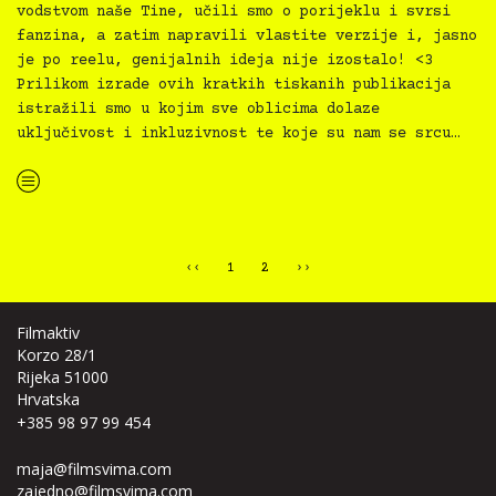
vodstvom naše Tine, učili smo o porijeklu i svrsi
fanzina, a zatim napravili vlastite verzije i, jasno
je po reelu, genijalnih ideja nije izostalo! <3
Prilikom izrade ovih kratkih tiskanih publikacija
istražili smo u kojim sve oblicima dolaze
uključivost i inkluzivnost te koje su nam se srcu…
“Kultura svima svugdje održala inkluZiNE radionicu za mlade u Gradskoj knjižnici Rijeka”
‹‹
1
2
››
Filmaktiv
Korzo 28/1
Rijeka 51000
Hrvatska
+385 98 97 99 454
maja@filmsvima.com
zajedno@filmsvima.com