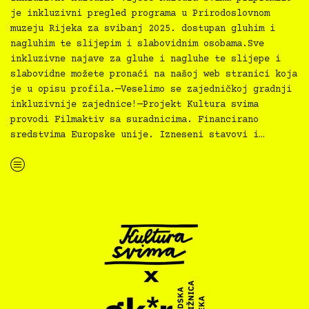
je inkluzivni pregled programa u Prirodoslovnom
muzeju Rijeka za svibanj 2025. dostupan gluhim i
nagluhim te slijepim i slabovidnim osobama.Sve
inkluzivne najave za gluhe i nagluhe te slijepe i
slabovidne možete pronaći na našoj web stranici koja
je u opisu profila.—Veselimo se zajedničkoj gradnji
inkluzivnije zajednice!—Projekt Kultura svima
provodi Filmaktiv sa suradnicima. Financirano
sredstvima Europske unije. Izneseni stavovi i…
“Kultura svima — inkluzivna najava programa PMRi za svibanj 2025.”