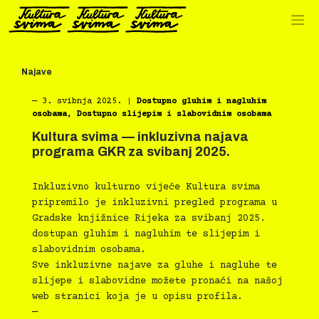
Preskoči
na
sadržaj
Najave
―
3. svibnja 2025.
|
Dostupno gluhim i nagluhim
osobama
,
Dostupno slijepim i slabovidnim osobama
Kultura svima — inkluzivna najava
programa GKR za svibanj 2025.
Inkluzivno kulturno vijeće Kultura svima
pripremilo je inkluzivni pregled programa u
Gradske knjižnice Rijeka za svibanj 2025.
dostupan gluhim i nagluhim te slijepim i
slabovidnim osobama.
Sve inkluzivne najave za gluhe i nagluhe te
slijepe i slabovidne možete pronaći na našoj
web stranici koja je u opisu profila.
—