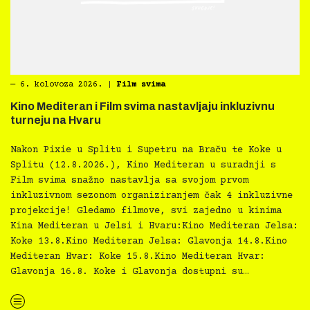
―
6. kolovoza 2026.
|
Film svima
Kino Mediteran i Film svima nastavljaju inkluzivnu
turneju na Hvaru
Nakon Pixie u Splitu i Supetru na Braču te Koke u
Splitu (12.8.2026.), Kino Mediteran u suradnji s
Film svima snažno nastavlja sa svojom prvom
inkluzivnom sezonom organiziranjem čak 4 inkluzivne
projekcije! Gledamo filmove, svi zajedno u kinima
Kina Mediteran u Jelsi i Hvaru:Kino Mediteran Jelsa:
Koke 13.8.Kino Mediteran Jelsa: Glavonja 14.8.Kino
Mediteran Hvar: Koke 15.8.Kino Mediteran Hvar:
Glavonja 16.8. Koke i Glavonja dostupni su…
“Kino Mediteran i Film svima nastavljaju inkluzivnu turneju na Hvaru”