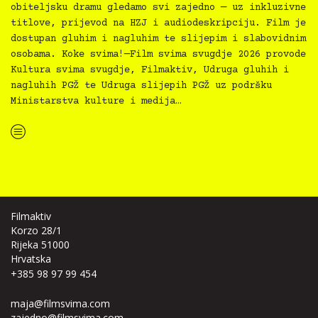
obiteljsku dramu gledamo svi zajedno — uz inkluzivne
titlove, prijevod na HZJ i audiodeskripciju. Film je
dostupan gluhim i nagluhim te slijepim i slabovidnim
osobama. Koke svima!—Film svima svugdje 2026 provode
Kultura svima svugdje, Filmaktiv, Udruga gluhih i
nagluhih PGŽ te Udruga slijepih PGŽ uz podršku
Ministarstva kulture i medija…
“Koke svima — inkluzivna Film svima x Kino Mediteran projekcija u Ljetnom kinu Bačvice”
Filmaktiv
Korzo 28/1
Rijeka 51000
Hrvatska
+385 98 97 99 454
maja@filmsvima.com
zajedno@filmsvima.com