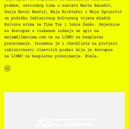
prakse, autorskog tima u sastavu Marta Baradić,
Dunja Matić Benčić, Maja Krištafor i Maja Ogrizović
uz podršku Inkluzivnog kulturnog vijeća mladih
Kultura svima te Tine Tus i Iskre Šanko. Smjernice
su dostupne u tiskanom izdanju uz upit na
maja@filmsvima.com
te na LINKU za besplatno
preuzimanje. Izrađena je i checklista za provjeru
inkluzivnosti vlastitih praksi koja je dostupna
na LINKU za besplatno preuzimanje. Hvala…
“Kultura svima — Smjernice za inkluzivne kulturne prakse”