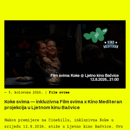
―
5. kolovoza 2026.
|
Film svima
Koke svima — inkluzivna Film svima x Kino Mediteran
projekcija u Ljetnom kinu Bačvice
Nakon premijere na Cinehillu, inkluzivna Koke u
srijedu 12.8.2026. stiže u Ljetno kino Bačvice. Ovu