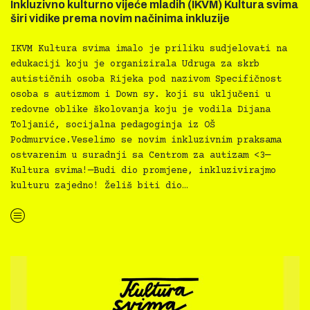
Inkluzivno kulturno vijeće mladih (IKVM) Kultura svima
širi vidike prema novim načinima inkluzije
IKVM Kultura svima imalo je priliku sudjelovati na
edukaciji koju je organizirala Udruga za skrb
autističnih osoba Rijeka pod nazivom Specifičnost
osoba s autizmom i Down sy. koji su uključeni u
redovne oblike školovanja koju je vodila Dijana
Toljanić, socijalna pedagoginja iz OŠ
Podmurvice.Veselimo se novim inkluzivnim praksama
ostvarenim u suradnji sa Centrom za autizam <3—
Kultura svima!—Budi dio promjene, inkluzivirajmo
kulturu zajedno! Želiš biti dio…
“Inkluzivno kulturno vijeće mladih (IKVM) Kultura svima širi vidike prema novim načinima inkluzije”