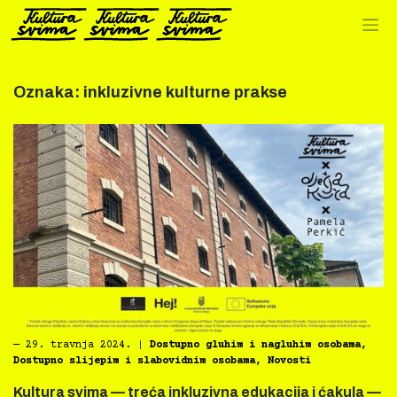
Preskoči
na
sadržaj
Oznaka:
inkluzivne kulturne prakse
―
29. travnja 2024.
|
Dostupno gluhim i nagluhim osobama
,
Dostupno slijepim i slabovidnim osobama
,
Novosti
Kultura svima — treća inkluzivna edukacija i ćakula —