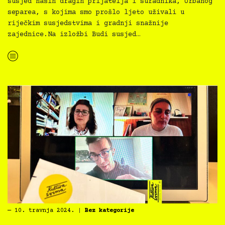
susjed naših dragih prijatelja i suradnika, Urbanog
separea, s kojima smo prošlo ljeto uživali u
riječkim susjedstvima i gradnji snažnije
zajednice.Na izložbi Budi susjed…
“Kultura svima x Urbani separe — inkluzivno vodstvo izložbom Budi susjed”
―
10. travnja 2024.
|
Bez kategorije