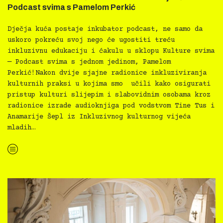
Podcast svima s Pamelom Perkić
Dječja kuća postaje inkubator podcast, ne samo da
uskoro pokreću svoj nego će ugostiti treću
inkluzivnu edukaciju i ćakulu u sklopu Kulture svima
— Podcast svima s jednom jedinom, Pamelom
Perkić!Nakon dvije sjajne radionice inkluziviranja
kulturnih praksi u kojima smo učili kako osigurati
pristup kulturi slijepim i slabovidnim osobama kroz
radionice izrade audioknjiga pod vodstvom Tine Tus i
Anamarije Šepl iz Inkluzivnog kulturnog vijeća
mladih…
“Kultura svima — treća inkluzivna edukacija i ćakula — Podcast svima s Pamelom Perkić”