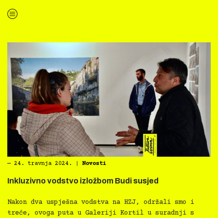
“Kultura svima — edukacije i ćakule, PPMHP, 25.4.2024.”
―
24. travnja 2024.
|
Novosti
Inkluzivno vodstvo izložbom Budi susjed
Nakon dva uspješna vodstva na HZJ, održali smo i
treće, ovoga puta u Galeriji Kortil u suradnji s