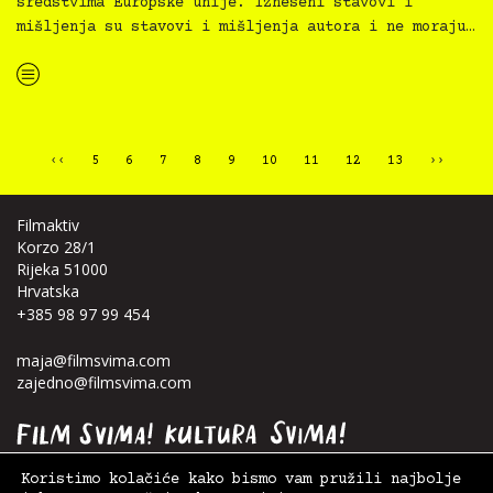
sredstvima Europske unije. Izneseni stavovi i
mišljenja su stavovi i mišljenja autora i ne moraju…
“Kultura svima — inkluzivna najava programa za MMSU za travanj 2024.”
‹‹
5
6
7
8
9
10
11
12
13
››
Filmaktiv
Korzo 28/1
Rijeka 51000
Hrvatska
+385 98 97 99 454
maja@filmsvima.com
zajedno@filmsvima.com
Koristimo kolačiće kako bismo vam pružili najbolje