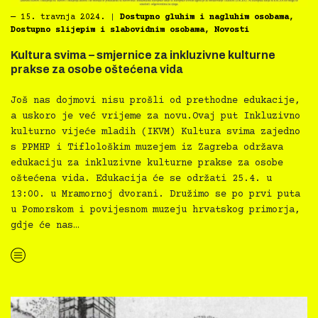
―
15. travnja 2024.
|
Dostupno gluhim i nagluhim osobama
,
Dostupno slijepim i slabovidnim osobama
,
Novosti
Kultura svima – smjernice za inkluzivne kulturne
prakse za osobe oštećena vida
Još nas dojmovi nisu prošli od prethodne edukacije,
a uskoro je već vrijeme za novu.Ovaj put Inkluzivno
kulturno vijeće mladih (IKVM) Kultura svima zajedno
s PPMHP i Tiflološkim muzejem iz Zagreba održava
edukaciju za inkluzivne kulturne prakse za osobe
oštećena vida. Edukacija će se održati 25.4. u
13:00. u Mramornoj dvorani. Družimo se po prvi puta
u Pomorskom i povijesnom muzeju hrvatskog primorja,
gdje će nas…
“Kultura svima – smjernice za inkluzivne kulturne prakse za osobe oštećena vida”