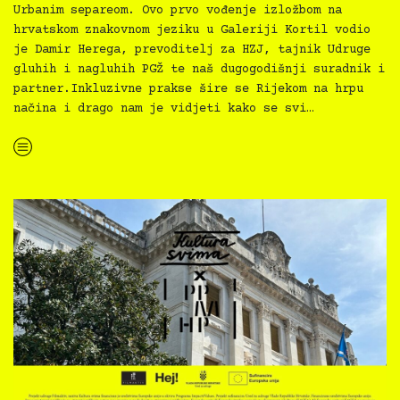
Urbanim separeom. Ovo prvo vođenje izložbom na
hrvatskom znakovnom jeziku u Galeriji Kortil vodio
je Damir Herega, prevoditelj za HZJ, tajnik Udruge
gluhih i nagluhih PGŽ te naš dugogodišnji suradnik i
partner.Inkluzivne prakse šire se Rijekom na hrpu
načina i drago nam je vidjeti kako se svi…
“Inkluzivno vodstvo izložbom Budi susjed”