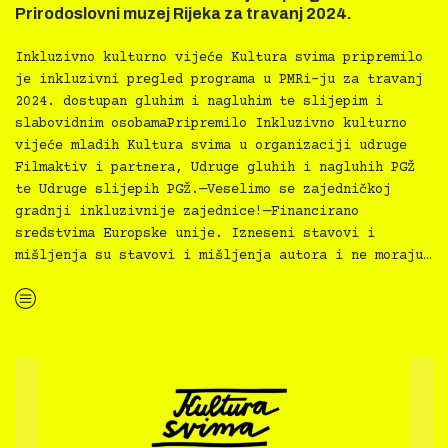
Prirodoslovni muzej Rijeka za travanj 2024.
Inkluzivno kulturno vijeće Kultura svima pripremilo
je inkluzivni pregled programa u PMRi-ju za travanj
2024. dostupan gluhim i nagluhim te slijepim i
slabovidnim osobamaPripremilo Inkluzivno kulturno
vijeće mladih Kultura svima u organizaciji udruge
Filmaktiv i partnera, Udruge gluhih i nagluhih PGŽ
te Udruge slijepih PGŽ.—Veselimo se zajedničkoj
gradnji inkluzivnije zajednice!—Financirano
sredstvima Europske unije. Izneseni stavovi i
mišljenja su stavovi i mišljenja autora i ne moraju…
“Kultura svima — inkluzivna najava programa Prirodoslovni muzej Rijeka za travanj 2024.”