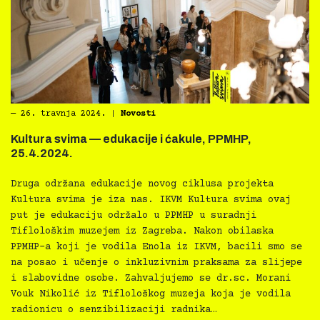
―
26. travnja 2024.
|
Novosti
Kultura svima — edukacije i ćakule, PPMHP,
25.4.2024.
Druga održana edukacije novog ciklusa projekta
Kultura svima je iza nas. IKVM Kultura svima ovaj
put je edukaciju održalo u PPMHP u suradnji
Tiflološkim muzejem iz Zagreba. Nakon obilaska
PPMHP-a koji je vodila Enola iz IKVM, bacili smo se
na posao i učenje o inkluzivnim praksama za slijepe
i slabovidne osobe. Zahvaljujemo se dr.sc. Morani
Vouk Nikolić iz Tiflološkog muzeja koja je vodila
radionicu o senzibilizaciji radnika…