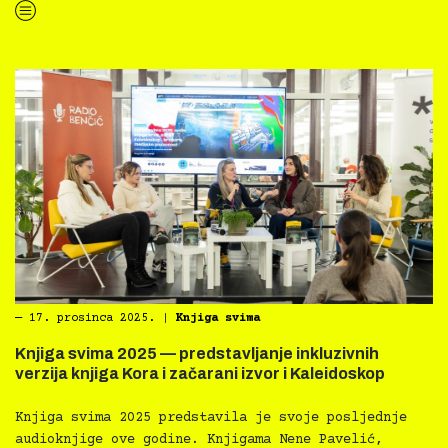
“Kazalište svima u Prirodoslovnom muzeju uz inkluzivni Božić kod Kriptića”
―
17. prosinca 2025.
|
Knjiga svima
Knjiga svima 2025 — predstavljanje inkluzivnih
verzija knjiga Kora i začarani izvor i Kaleidoskop
Knjiga svima 2025 predstavila je svoje posljednje
audioknjige ove godine. Knjigama Nene Pavelić,