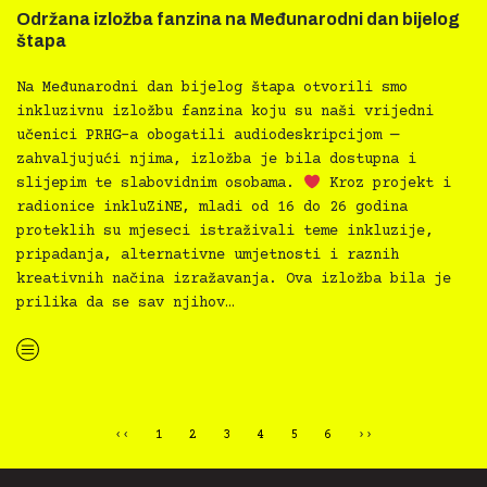
Održana izložba fanzina na Međunarodni dan bijelog
štapa
Na Međunarodni dan bijelog štapa otvorili smo
inkluzivnu izložbu fanzina koju su naši vrijedni
učenici PRHG-a obogatili audiodeskripcijom —
zahvaljujući njima, izložba je bila dostupna i
slijepim te slabovidnim osobama.
Kroz projekt i
radionice inkluZiNE, mladi od 16 do 26 godina
proteklih su mjeseci istraživali teme inkluzije,
pripadanja, alternativne umjetnosti i raznih
kreativnih načina izražavanja. Ova izložba bila je
prilika da se sav njihov…
“Održana izložba fanzina na Međunarodni dan bijelog štapa”
‹‹
1
2
3
4
5
6
››