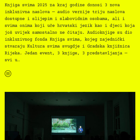
Knjiga svima 2025 za kraj godine donosi 3 nova
inkluzivna naslova — audio verzije triju naslova
dostupne i slijepim i slabovidnim osobama, ali i
svima onima koji uče hrvatski jezik kao i djeci koja
još uvijek samostalno ne čitaju. Audioknjige su dio
inkluzivnog fonda Knjiga svima, kojeg zajednički
stvaraju Kultura svima svugdje i Gradska knjižnica
Rijeka. Jedan event, 3 knjige, 3 predstavljanja —
svi u…
“Knjiga svima 2025: Prva, Kora i Kaleidoskop”