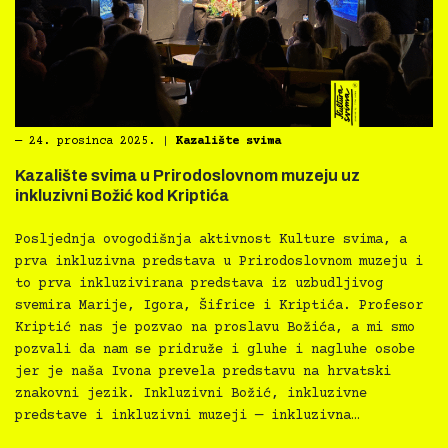
―
24. prosinca 2025.
|
Kazalište svima
Kazalište svima u Prirodoslovnom muzeju uz
inkluzivni Božić kod Kriptića
Posljednja ovogodišnja aktivnost Kulture svima, a
prva inkluzivna predstava u Prirodoslovnom muzeju i
to prva inkluzivirana predstava iz uzbudljivog
svemira Marije, Igora, Šifrice i Kriptića. Profesor
Kriptić nas je pozvao na proslavu Božića, a mi smo
pozvali da nam se pridruže i gluhe i nagluhe osobe
jer je naša Ivona prevela predstavu na hrvatski
znakovni jezik. Inkluzivni Božić, inkluzivne
predstave i inkluzivni muzeji — inkluzivna…