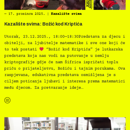
―
17. prosinca 2025.
|
Kazalište svima
Kazalište svima: Božić kod Kriptića
Utorak, 23.12.2025., 18:00—18:30Predstava za djecu i
obitelji, za ljubitelje matematike i sve one koji će
to tek postati
“Božić kod Kriptića” je lutkarska
predstava koja nas vodi na putovanje u zemlju
kriptografije gdje će nam Šifrica ispričati toplu
priču o prijateljstvu, Božiću i tajnim porukama. Ova
raspjevana, edukativna predstava osmišljena je s
ciljem poticanja ljubavi i interesa prema matematici
među djecom. Za pretvaranje ideje…
“Kazalište svima: Božić kod Kriptića”