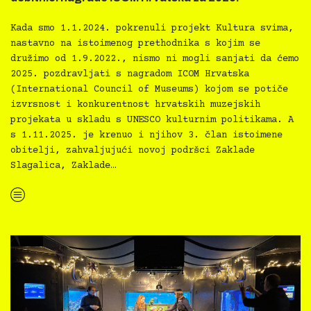
Kada smo 1.1.2024. pokrenuli projekt Kultura svima,
nastavno na istoimenog prethodnika s kojim se
družimo od 1.9.2022., nismo ni mogli sanjati da ćemo
2025. pozdravljati s nagradom ICOM Hrvatska
(International Council of Museums) kojom se potiče
izvrsnost i konkurentnost hrvatskih muzejskih
projekata u skladu s UNESCO kulturnim politikama. A
s 1.11.2025. je krenuo i njihov 3. član istoimene
obitelji, zahvaljujući novoj podršci Zaklade
Slagalica, Zaklade…
“Kultura svima svugdje i Prirodoslovni muzej Rijeka dobitnici nagrade ICOM Hrvatska za 2025.”