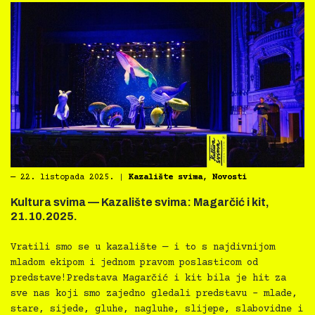
―
22. listopada 2025.
|
Kazalište svima
,
Novosti
Kultura svima — Kazalište svima: Magarčić i kit,
21.10.2025.
Vratili smo se u kazalište — i to s najdivnijom
mladom ekipom i jednom pravom poslasticom od
predstave!Predstava Magarčić i kit bila je hit za
sve nas koji smo zajedno gledali predstavu – mlade,
stare, sijede, gluhe, nagluhe, slijepe, slabovidne i