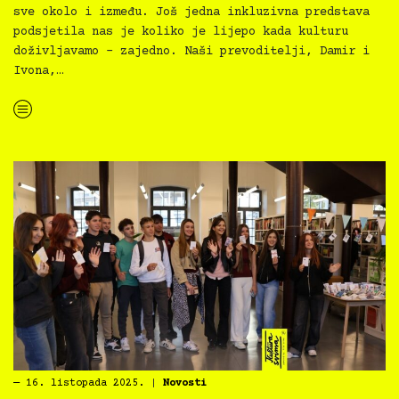
sve okolo i između. Još jedna inkluzivna predstava
podsjetila nas je koliko je lijepo kada kulturu
doživljavamo – zajedno. Naši prevoditelji, Damir i
Ivona,…
“Kultura svima — Kazalište svima: Magarčić i kit, 21.10.2025.”
―
16. listopada 2025.
|
Novosti