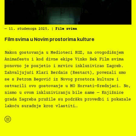
―
11. studenoga 2025.
|
Film svima
Film svima u Novim prostorima kulture
Nakon gostovanja u Medioteci KGZ, na ovogodišnjem
Animafestu i kod divne ekipe Vinko Bek Film svima
ponovno je posjetio i mrvicu inkluzivirao Zagreb.
Zahvaljujući Klari Berdais (Restart), povezali smo
se s Petrom Begović iz Novog prostora kulture i
ostvarili ovo gostovanje u MO Horvati—Srednjaci. No,
nismo u ovom inkluziviranju bile same — Knjižnice
grada Zagreba pružile su podršku provedbi i pokazale
lakoću suradnje kroz vlastiti…
“Film svima u Novim prostorima kulture”