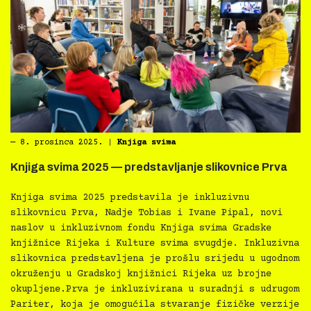
―
8. prosinca 2025.
|
Knjiga svima
Knjiga svima 2025 — predstavljanje slikovnice Prva
Knjiga svima 2025 predstavila je inkluzivnu
slikovnicu Prva, Nadje Tobias i Ivane Pipal, novi
naslov u inkluzivnom fondu Knjiga svima Gradske
knjižnice Rijeka i Kulture svima svugdje. Inkluzivna
slikovnica predstavljena je prošlu srijedu u ugodnom
okruženju u Gradskoj knjižnici Rijeka uz brojne
okupljene.Prva je inkluzivirana u suradnji s udrugom
Pariter, koja je omogućila stvaranje fizičke verzije