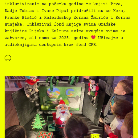
inkluziviranim na početku godine te knjizi Prva,
Nadje Tobias i Ivane Pipal pridružili su se Kora,
Franke Blažić i Kaleidoskop Zorana Žmirića i Korina
Hunjaka. Inkluzivni fond Knjiga svima Gradske
knjižnice Rijeka i Kulture svima svugdje ovime je
zatvoren, ali samo za 2025. godinu
Uživajte u
audioknjigama dostupnim kroz fond GKR…
“Knjiga svima 2025 — predstavljanje inkluzivnih verzija knjiga Kora i začarani izvor i Kaleidoskop”