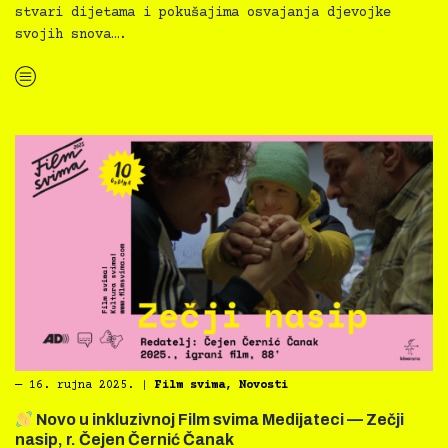
stvari dijetama i pokušajima osvajanja djevojke
svojih snova….
“
Novo u inkluzivnoj Film svima Medijateci — Living Large”
―
16. rujna 2025.
|
Film svima
,
Novosti
Novo u inkluzivnoj Film svima Medijateci — Zečji
nasip, r. Čejen Černić Čanak