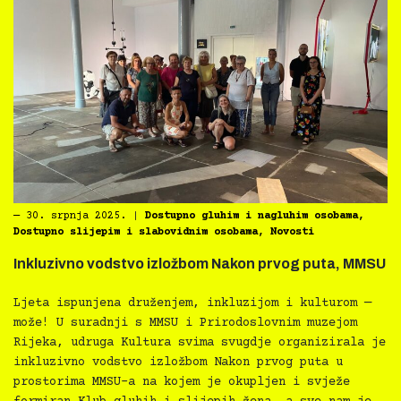
―
30. srpnja 2025.
|
Dostupno gluhim i nagluhim osobama
,
Dostupno slijepim i slabovidnim osobama
,
Novosti
Inkluzivno vodstvo izložbom Nakon prvog puta, MMSU
Ljeta ispunjena druženjem, inkluzijom i kulturom —
može! U suradnji s MMSU i Prirodoslovnim muzejom
Rijeka, udruga Kultura svima svugdje organizirala je
inkluzivno vodstvo izložbom Nakon prvog puta u
prostorima MMSU-a na kojem je okupljen i svježe