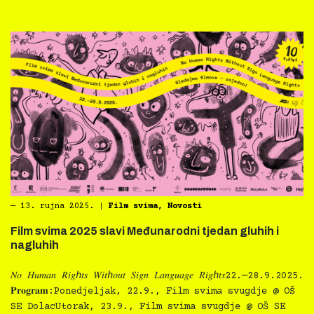
―
13. rujna 2025.
|
Film svima
,
Novosti
Film svima 2025 slavi Međunarodni tjedan gluhih i
nagluhih
𝑁𝑜 𝐻𝑢𝑚𝑎𝑛 𝑅𝑖𝑔ℎ𝑡𝑠 𝑊𝑖𝑡ℎ𝑜𝑢𝑡 𝑆𝑖𝑔𝑛 𝐿𝑎𝑛𝑔𝑢𝑎𝑔𝑒 𝑅𝑖𝑔ℎ𝑡𝑠22.—28.9.2025.
𝐏𝐫𝐨𝐠𝐫𝐚𝐦:Ponedjeljak, 22.9., Film svima svugdje @ OŠ
SE DolacUtorak, 23.9., Film svima svugdje @ OŠ SE