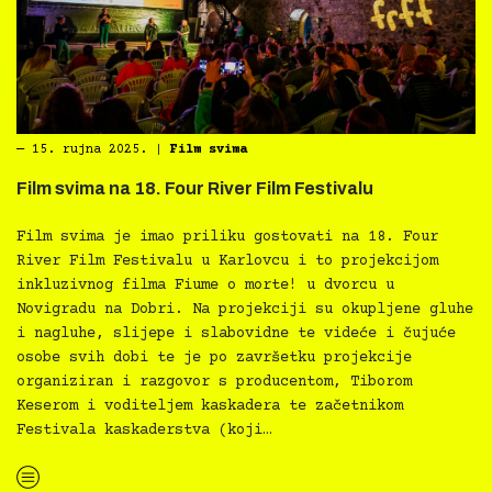
―
15. rujna 2025.
|
Film svima
Film svima na 18. Four River Film Festivalu
Film svima je imao priliku gostovati na 18. Four
River Film Festivalu u Karlovcu i to projekcijom
inkluzivnog filma Fiume o morte! u dvorcu u
Novigradu na Dobri. Na projekciji su okupljene gluhe
i nagluhe, slijepe i slabovidne te videće i čujuće
osobe svih dobi te je po završetku projekcije
organiziran i razgovor s producentom, Tiborom
Keserom i voditeljem kaskadera te začetnikom
Festivala kaskaderstva (koji…
“Film svima na 18. Four River Film Festivalu”