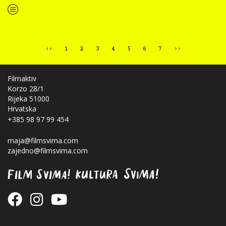
“Film svima i Slowmotion — Inkluzivno usporavanje”
‹‹
1
2
3
4
5
6
7
››
Filmaktiv
Korzo 28/1
Rijeka 51000
Hrvatska
+385 98 97 99 454
maja@filmsvima.com
zajedno@filmsvima.com