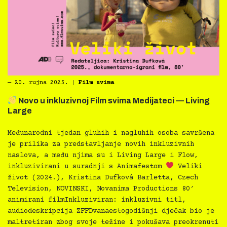
―
20. rujna 2025.
|
Film svima
Novo u inkluzivnoj Film svima Medijateci — Living
Large
Međunarodni tjedan gluhih i nagluhih osoba savršena
je prilika za predstavljanje novih inkluzivnih
naslova, a među njima su i Living Large i Flow,
inkluzivirani u suradnji s Animafestom
Veliki
život (2024.), Kristina Dufková Barletta, Czech
Television, NOVINSKI, Novanima Productions 80′
animirani filmInkluziviran: inkluzivni titl,
audiodeskripcija ZFFDvanaestogodišnji dječak bio je
maltretiran zbog svoje težine i pokušava preokrenuti