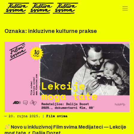
Preskoči
na
sadržaj
Oznaka:
inkluzivne kulturne prakse
―
20. rujna 2025.
|
Film svima
Novo u inkluzivnoj Film svima Medijateci — Lekcije
mog tate, r. Dalija Dozet