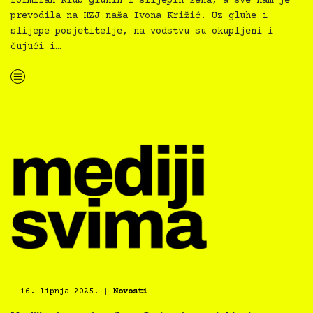
formiran Klub gluhih i slijepih žena, a sve nam je
prevodila na HZJ naša Ivona Križić. Uz gluhe i
slijepe posjetitelje, na vodstvu su okupljeni i
čujući i…
“Inkluzivno vodstvo izložbom Nakon prvog puta, MMSU”
―
16. lipnja 2025.
|
Novosti