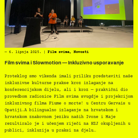
―
6. lipnja 2025.
|
Film svima
,
Novosti
Film svima i Slowmotion — Inkluzivno usporavanje
Proteklog smo vikenda imali priliku predstaviti naše
inkluzivne kulturne prakse kroz izlaganje na
konferencijskom dijelu, ali i kroz — praktični dio
provedbom radionice Film svima svugdje i projekcijom
inkluzivnog filma Fiume o morte! u Centru Gervais u
Opatiji.A bilingualno izlaganje na hrvatskom i
hrvatskom znakovnom jeziku naših Ivone i Maje
rezultiralo je i učenjem riječi na HZJ okupljenih u
publici, inkluzija u praksi na djelu…