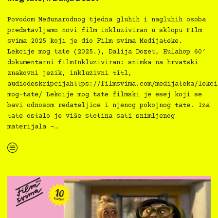
Povodom Međunarodnog tjedna gluhih i nagluhih osoba
predstavljamo novi film inkluziviran u sklopu FIlm
svima 2025 koji je dio Film svima Medijateke.
Lekcije mog tate (2025.), Dalija Dozet, Hulahop 60′
dokumentarni filmInkluziviran: snimka na hrvatski
znakovni jezik, inkluzivni titl,
audiodeskripcijahttps://filmsvima.com/medijateka/lekci
mog-tate/ Lekcije mog tate filmski je esej koji se
bavi odnosom redateljice i njenog pokojnog tate. Iza
tate ostalo je više stotina sati snimljenog
materijala –…
“
Novo u inkluzivnoj Film svima Medijateci — Lekcije mog tate, r. Dalija Dozet”