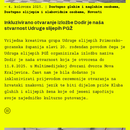
―
4. kolovoza 2025.
|
Dostupno gluhim i nagluhim osobama
,
Dostupno slijepim i slabovidnim osobama
,
Novosti
Inkluzivirano otvaranje izložbe Dodir je naša
stvarnost Udruge slijepih PGŽ
Vrijedna kreativna grupa Udruge slijepih Primorsko-
goranska županija slavi 20. rođendan povodom čega je
Udruga slijepih PGŽ organizirala izložbu naziva
Dodir je naša stvarnost koja je otvorena do
11.8.2025. u Multimedijskoj dvorani dvorca Nova
Kraljevica. Čast nam je bila dodatno ju
inkluzivirati prijevodom ceremonije otvaranja na
hrvatski znakovni jezik te biti dijelom priče Kluba
gluhih i slijepih žena koje od jeseni započinju
svoje zajedničko kulturno putovanje…
“Inkluzivirano otvaranje izložbe Dodir je naša stvarnost Udruge slijepih PGŽ”