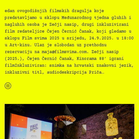
edan ovogodišnjih filmskih dragulja koje
predstavljamo u sklopu Međunarodnog tjedna gluhih i
nagluhih osoba je Zečji nasip, drugi inkluzivirani
film redateljice Čejen Černić Čanak, koji gledamo u
sklopu Film svima 2025 u srijedu, 24.9.2025. u 18:00
u Art-kinu. Ulaz je slobodan uz prethodnu
rezervaciju na
maja@filmsvima.com
. Zečji nasip
(2025.), Čejen Černić Čanak, Kinorama 88′ igrani
filmInkluziviran: snimka na hrvatski znakovni jezik,
inkluzivni titl, audiodeskripcija Priča…
“
Novo u inkluzivnoj Film svima Medijateci — Zečji nasip, r. Čejen Černić Čanak”