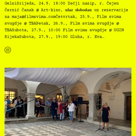
GelsiSrijeda, 24.9. 18:00 Zečji nasip, r. Čejen
Černić Čanak @ Art-kino, 𝐮𝐥𝐚𝐳 𝐬𝐥𝐨𝐛𝐨𝐝𝐚𝐧 uz rezervacije
na
maja@filmsvima.com
Četvrtak, 25.9., Film svima
svugdje @ TBAPetak, 26.9., Film svima svugdje @
TBASubota, 27.9., 10:00 Film svima svugdje @ UGIN
RijekaSubota, 27.9., 19:00 Gluha, r. Eva…
“Film svima 2025 slavi Međunarodni tjedan gluhih i nagluhih”