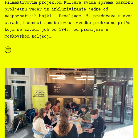
Filmaktivovim projektom Kultura svima sprema čarobnu
proljetnu večer uz inkluziviranje jedne od
najpoznatijih bajki — Pepeljuge! 5. predstava u ovoj
suradnji donosi nam baletnu izvedbu prekrasne priče
koja se izvodi još od 1945. od premijere u
moskovskom Boljšoj…
“Kultura svima: Kazalište svima, Pepeljuga, 10.5.2025.”