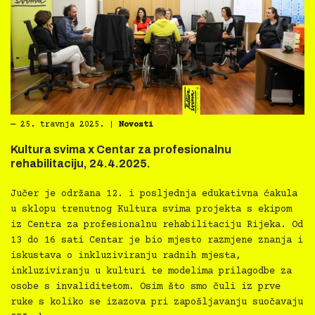
―
25. travnja 2025.
|
Novosti
Kultura svima x Centar za profesionalnu
rehabilitaciju, 24.4.2025.
Jučer je održana 12. i posljednja edukativna ćakula
u sklopu trenutnog Kultura svima projekta s ekipom
iz Centra za profesionalnu rehabilitaciju Rijeka. Od
13 do 16 sati Centar je bio mjesto razmjene znanja i
iskustava o inkluziviranju radnih mjesta,
inkluziviranju u kulturi te modelima prilagodbe za
osobe s invaliditetom. Osim što smo čuli iz prve
ruke s koliko se izazova pri zapošljavanju suočavaju