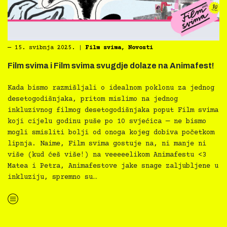
―
15. svibnja 2025.
|
Film svima
,
Novosti
Film svima i Film svima svugdje dolaze na Animafest!
Kada bismo razmišljali o idealnom poklonu za jednog
desetogodišnjaka, pritom mislimo na jednog
inkluzivnog filmog desetogodišnjaka poput Film svima
koji cijelu godinu puše po 10 svjećica — ne bismo
mogli smisliti bolji od onoga kojeg dobiva početkom
lipnja. Naime, Film svima gostuje na, ni manje ni
više (kud ćeš više!) na veeeeelikom Animafestu <3
Matea i Petra, Animafestove jake snage zaljubljene u
inkluziju, spremno su…
“Film svima i Film svima svugdje dolaze na Animafest!”