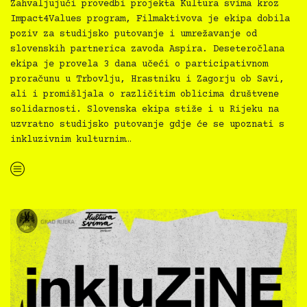
Zahvaljujući provedbi projekta Kultura svima kroz
Impact4Values program, Filmaktivova je ekipa dobila
poziv za studijsko putovanje i umrežavanje od
slovenskih partnerica zavoda Aspira. Deseteročlana
ekipa je provela 3 dana učeći o participativnom
proračunu u Trbovlju, Hrastniku i Zagorju ob Savi,
ali i promišljala o različitim oblicima društvene
solidarnosti. Slovenska ekipa stiže i u Rijeku na
uzvratno studijsko putovanje gdje će se upoznati s
inkluzivnim kulturnim…
“Kultura svima vijeće na studijskom putovanju u Trbovlje”