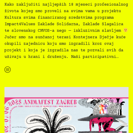
Kako zaključiti najljepših 18 mjeseci profesionalnog
života kojeg smo proveli sa svima vama u projektu
Kultura svima financiranog sredstvima programa
Impact4Values Zaklade Solidarna, Zaklade Slagalica
te slovenskog CNVOS-a nego — inkluzivnim slavljem
Jučer smo na sunčanoj terasi Kontejnera Dječje kuće
okupili zajednicu koju smo izgradili kroz ovaj
projekt i koja je izgradila nas te pozvali svih da
uživaju u hrani i druženju. Naši participativni…
“Kultura svima — završne inkluzivne ćakule
, 29.5.2025.”