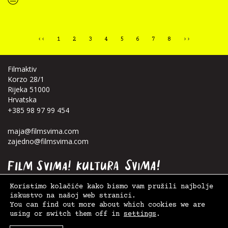
“Kultura svima svugdje pokreće novi projekt od mladih za sve — inkluZiNE!”
‹‹
1
2
3
4
5
6
7
8
››
Filmaktiv
Korzo 28/1
Rijeka 51000
Hrvatska
+385 98 97 99 454
maja@filmsvima.com
zajedno@filmsvima.com
Koristimo kolačiće kako bismo vam pružili najbolje
iskustvo na našoj web stranici.
You can find out more about which cookies we are
using or switch them off in
settings
.
© 2026. Film Svima -
Filmaktiv
|
Postavke kolačića
,
Uvjeti korištenja
| Design:
Anja