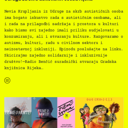
Nevia Krupljanin iz Udruge za skrb autističnih osoba
ima bogato iskustvo rada s autističnim osobama, ali
i rada na prilagodbi sadržaja i prostora u kulturi
kako bismo svi zajedno imali priliku sudjelovati u
konzumiranju, ali i stvaranju kulture. Razgovaramo o
autizmu, kulturi, radu u civilnom sektoru i
neizostavnoj inkluziji. Epizodu poslušajte na linku.
Skicirajmo zajedno solidarnije i inkluzivnije
društvo!—Radio Benčić suradnički stvaraju Gradska
knjižnica Rijeka…
“Skice za inkluziju, epizoda 3 — Nevia Krupljanin, Udruga za skrb autističnih osoba Rijeka”