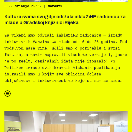
―
2. svibnja 2025.
|
Novosti
Kultura svima svugdje održala inkluZiNE radionicu za
mlade u Gradskoj knjižnici Rijeka
Za vikend smo održali inkluZiNE radionicu — izradu
inkluzivnih fanzina za mlade od 16 do 26 godina. Pod
vodstvom naše Tine, učili smo o porijeklu i svrsi
fanzina, a zatim napravili vlastite verzije i, jasno
je po reelu, genijalnih ideja nije izostalo! <3
Prilikom izrade ovih kratkih tiskanih publikacija
istražili smo u kojim sve oblicima dolaze
uključivost i inkluzivnost te koje su nam se srcu…
“Kultura svima svugdje održala inkluZiNE radionicu za mlade u Gradskoj knjižnici Rijeka”