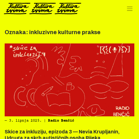
Preskoči
na
sadržaj
Oznaka:
inkluzivne kulturne prakse
―
3. lipnja 2025.
|
Radio Benčić
Skice za inkluziju, epizoda 3 — Nevia Krupljanin,
Udruga za skrb autističnih osoba Rijeka