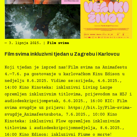
―
3. lipnja 2025.
|
Film svima
Film svima inkluzivni tjedan u Zagrebu i Karlovcu
Koji tjedan je ispred nas!Film svima na Animafestu
4.—7.6. pa gostovanje u karlovačkom Kinu Edison u
nedjelju 8.6.2025. Vidimo se:srijeda, 4.6.2025.,
14:00 Kino Kinoteka: inkluzivni Living Large
opremljen inkluzivnim titlovima, prijevodom na HZJ i
audiodeskripcijompetak, 6.6.2025., 16:00 KIC: Film
svima svugdje uz prijavu: https://bit.ly/Film-svima-
svugdje_Animafestsubota, 7.6.2025., 10:00 Kino
Kinoteka: inkluzivni Flow opremljen inkluzivnim
titlovima i audiodeskripcijomnedjelja, 8.6.2025.,
16:00 Kino Edison: inkluzivni Fiume o morte!