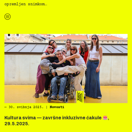
opremljen snimkom…
“Film svima inkluzivni tjedan u Zagrebu i Karlovcu”
―
30. svibnja 2025.
|
Novosti
Kultura svima — završne inkluzivne ćakule
,
29.5.2025.