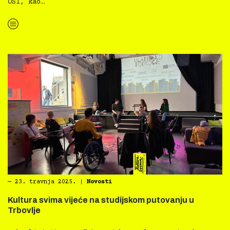
OSI, kao…
“Kultura svima x Centar za profesionalnu rehabilitaciju, 24.4.2025.”
―
23. travnja 2025.
|
Novosti
Kultura svima vijeće na studijskom putovanju u
Trbovlje