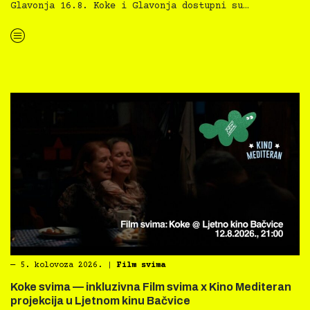
Glavonja 16.8. Koke i Glavonja dostupni su…
“Kino Mediteran i Film svima nastavljaju inkluzivnu turneju na Hvaru”
―
5. kolovoza 2026.
|
Film svima
Koke svima — inkluzivna Film svima x Kino Mediteran
projekcija u Ljetnom kinu Bačvice