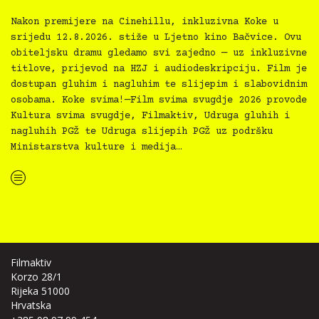
Nakon premijere na Cinehillu, inkluzivna Koke u
srijedu 12.8.2026. stiže u Ljetno kino Bačvice. Ovu
obiteljsku dramu gledamo svi zajedno — uz inkluzivne
titlove, prijevod na HZJ i audiodeskripciju. Film je
dostupan gluhim i nagluhim te slijepim i slabovidnim
osobama. Koke svima!—Film svima svugdje 2026 provode
Kultura svima svugdje, Filmaktiv, Udruga gluhih i
nagluhih PGŽ te Udruga slijepih PGŽ uz podršku
Ministarstva kulture i medija…
“Koke svima — inkluzivna Film svima x Kino Mediteran projekcija u Ljetnom kinu Bačvice”
Filmaktiv
Korzo 28/1
Rijeka 51000
Hrvatska