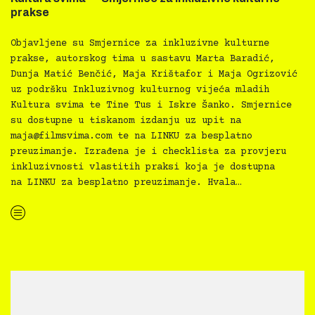
prakse
Objavljene su Smjernice za inkluzivne kulturne
prakse, autorskog tima u sastavu Marta Baradić,
Dunja Matić Benčić, Maja Krištafor i Maja Ogrizović
uz podršku Inkluzivnog kulturnog vijeća mladih
Kultura svima te Tine Tus i Iskre Šanko. Smjernice
su dostupne u tiskanom izdanju uz upit na
maja@filmsvima.com
te na LINKU za besplatno
preuzimanje. Izrađena je i checklista za provjeru
inkluzivnosti vlastitih praksi koja je dostupna
na LINKU za besplatno preuzimanje. Hvala…
“Kultura svima — Smjernice za inkluzivne kulturne prakse”