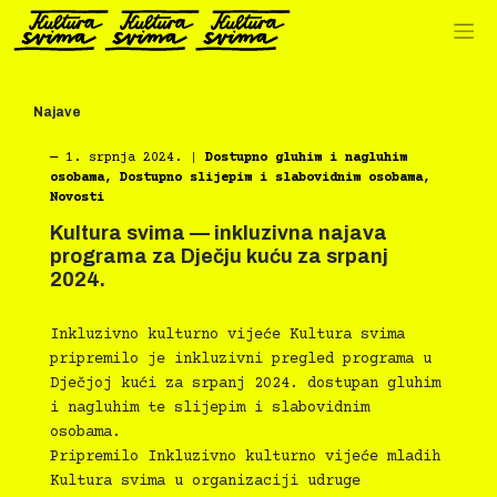
Preskoči
na
sadržaj
Najave
―
1. srpnja 2024.
|
Dostupno gluhim i nagluhim
osobama
,
Dostupno slijepim i slabovidnim osobama
,
Novosti
Kultura svima — inkluzivna najava
programa za Dječju kuću za srpanj
2024.
Inkluzivno kulturno vijeće Kultura svima
pripremilo je inkluzivni pregled programa u
Dječjoj kući za srpanj 2024. dostupan gluhim
i nagluhim te slijepim i slabovidnim
osobama.
Pripremilo Inkluzivno kulturno vijeće mladih
Kultura svima u organizaciji udruge