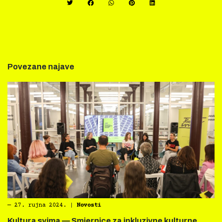
Povezane najave
―
27. rujna 2024.
|
Novosti
Kultura svima — Smjernice za inkluzivne kulturne