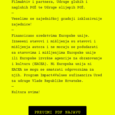
Filmaktiv i partnera, Udruge gluhih i
nagluhih PGŽ te Udruge slijepih PGŽ.
—
Veselimo se zajedničkoj gradnji inkluzivnije
zajednice!
—
Financirano sredstvima Europske unije.
Izneseni stavovi i mišljenja su stavovi i
mišljenja autora i ne moraju se podudarati
sa stavovima i mišljenjima Europske unije
ili Europske izvršne agencije za obrazovanje
i kulturu (EACEA). Ni Europska unija ni
EACEA ne mogu se smatrati odgovornima za
njih. Program Impact4Values sufinancira Ured
za udruge Vlade Republike Hrvatske.
—
Kultura svima!
PREUZMI PDF NAJAVU