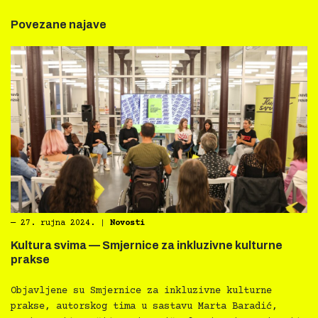
Povezane najave
―
27. rujna 2024.
|
Novosti
Kultura svima — Smjernice za inkluzivne kulturne
prakse
Objavljene su Smjernice za inkluzivne kulturne
prakse, autorskog tima u sastavu Marta Baradić,