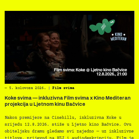
―
5. kolovoza 2026.
|
Film svima
Koke svima — inkluzivna Film svima x Kino Mediteran
projekcija u Ljetnom kinu Bačvice
Nakon premijere na Cinehillu, inkluzivna Koke u
srijedu 12.8.2026. stiže u Ljetno kino Bačvice. Ovu
obiteljsku dramu gledamo svi zajedno — uz inkluzivne
titlove, prijevod na HZJ i audiodeskripciju. Film je