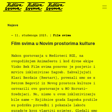
Preskoči
na
sadržaj
Najave
―
11. studenoga 2025.
|
Film svima
Film svima u Novim prostorima kulture
Nakon gostovanja u Medioteci KGZ, na
ovogodišnjem Animafestu i kod divne ekipe
Vinko Bek Film svima ponovno je posjetio i
mrvicu inkluzivirao Zagreb. Zahvaljujući
Klari Berdais (Restart), povezali smo se s
Petrom Begović iz Novog prostora kulture i
ostvarili ovo gostovanje u MO Horvati—
Srednjaci. No, nismo u ovom inkluziviranju
bile same — Knjižnice grada Zagreba pružile
su podršku provedbi i pokazale lakoću
suradnje kroz vlastiti primjer. Gledali smo