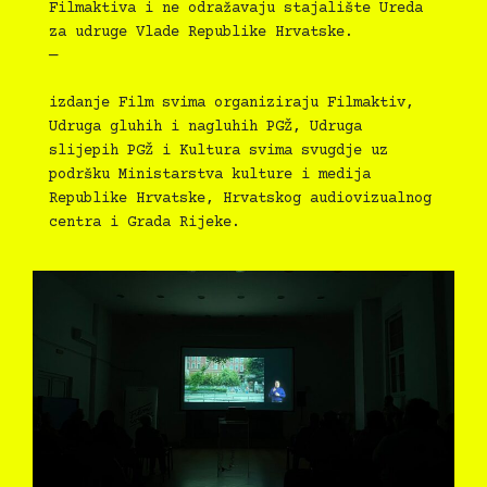
Filmaktiva i ne odražavaju stajalište Ureda
za udruge Vlade Republike Hrvatske.
—
izdanje Film svima organiziraju Filmaktiv,
Udruga gluhih i nagluhih PGŽ, Udruga
slijepih PGŽ i Kultura svima svugdje uz
podršku Ministarstva kulture i medija
Republike Hrvatske, Hrvatskog audiovizualnog
centra i Grada Rijeke.