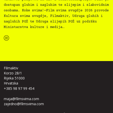
dostupan gluhim i nagluhim te slijepim i slabovidnim
osobama. Koke svima!—Film svima svugdje 2026 provode
Kultura svima svugdje, Filmaktiv, Udruga gluhih i
nagluhih PGŽ te Udruga slijepih PGŽ uz podršku
Ministarstva kulture i medija…
“Koke svima — inkluzivna Film svima x Kino Mediteran projekcija u Ljetnom kinu Bačvice”
Filmaktiv
Korzo 28/1
Rijeka 51000
Hrvatska
+385 98 97 99 454
maja@filmsvima.com
zajedno@filmsvima.com