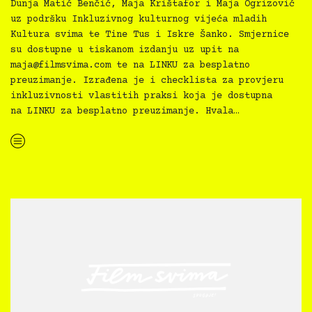
Dunja Matić Benčić, Maja Krištafor i Maja Ogrizović
uz podršku Inkluzivnog kulturnog vijeća mladih
Kultura svima te Tine Tus i Iskre Šanko. Smjernice
su dostupne u tiskanom izdanju uz upit na
maja@filmsvima.com
te na LINKU za besplatno
preuzimanje. Izrađena je i checklista za provjeru
inkluzivnosti vlastitih praksi koja je dostupna
na LINKU za besplatno preuzimanje. Hvala…
“Kultura svima — Smjernice za inkluzivne kulturne prakse”