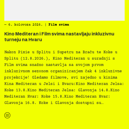
―
6. kolovoza 2026.
|
Film svima
Kino Mediteran i Film svima nastavljaju inkluzivnu
turneju na Hvaru
Nakon Pixie u Splitu i Supetru na Braču te Koke u
Splitu (12.8.2026.), Kino Mediteran u suradnji s
Film svima snažno nastavlja sa svojom prvom
inkluzivnom sezonom organiziranjem čak 4 inkluzivne
projekcije! Gledamo filmove, svi zajedno u kinima
Kina Mediteran u Jelsi i Hvaru:Kino Mediteran Jelsa:
Koke 13.8.Kino Mediteran Jelsa: Glavonja 14.8.Kino
Mediteran Hvar: Koke 15.8.Kino Mediteran Hvar:
Glavonja 16.8. Koke i Glavonja dostupni su…
“Kino Mediteran i Film svima nastavljaju inkluzivnu turneju na Hvaru”