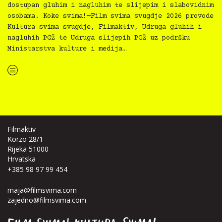
dostupan gluhim i nagluhim te slijepim i slabovidnim
osobama. Koke svima!—Film svima svugdje 2026 provode
Kultura svima svugdje, Filmaktiv, Udruga gluhih i
nagluhih PGŽ te Udruga slijepih PGŽ uz podršku
Ministarstva kulture i medija…
“Koke svima — inkluzivna Film svima x Kino Mediteran projekcija u Ljetnom kinu Bačvice”
Filmaktiv
Korzo 28/1
Rijeka 51000
Hrvatska
+385 98 97 99 454
maja@filmsvima.com
zajedno@filmsvima.com