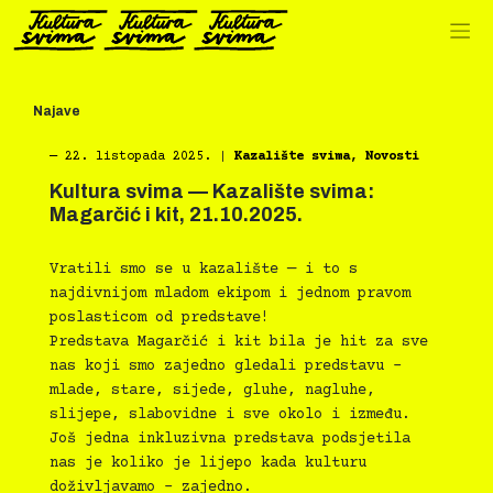
Preskoči
na
sadržaj
Najave
―
22. listopada 2025.
|
Kazalište svima
,
Novosti
Kultura svima — Kazalište svima:
Magarčić i kit, 21.10.2025.
Vratili smo se u kazalište — i to s
najdivnijom mladom ekipom i jednom pravom
poslasticom od predstave!
Predstava Magarčić i kit bila je hit za sve
nas koji smo zajedno gledali predstavu –
mlade, stare, sijede, gluhe, nagluhe,
slijepe, slabovidne i sve okolo i između.
Još jedna inkluzivna predstava podsjetila
nas je koliko je lijepo kada kulturu
doživljavamo – zajedno.