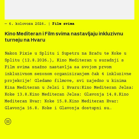
―
6. kolovoza 2026.
|
Film svima
Kino Mediteran i Film svima nastavljaju inkluzivnu
turneju na Hvaru
Nakon Pixie u Splitu i Supetru na Braču te Koke u
Splitu (12.8.2026.), Kino Mediteran u suradnji s
Film svima snažno nastavlja sa svojom prvom
inkluzivnom sezonom organiziranjem čak 4 inkluzivne
projekcije! Gledamo filmove, svi zajedno u kinima
Kina Mediteran u Jelsi i Hvaru:Kino Mediteran Jelsa:
Koke 13.8.Kino Mediteran Jelsa: Glavonja 14.8.Kino
Mediteran Hvar: Koke 15.8.Kino Mediteran Hvar:
Glavonja 16.8. Koke i Glavonja dostupni su…
“Kino Mediteran i Film svima nastavljaju inkluzivnu turneju na Hvaru”