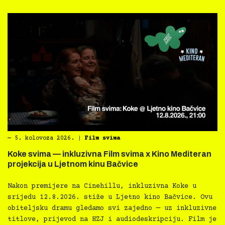
―
5. kolovoza 2026.
|
Film svima
Koke svima — inkluzivna Film svima x Kino Mediteran
projekcija u Ljetnom kinu Bačvice
Nakon premijere na Cinehillu, inkluzivna Koke u
srijedu 12.8.2026. stiže u Ljetno kino Bačvice. Ovu
obiteljsku dramu gledamo svi zajedno — uz inkluzivne
titlove, prijevod na HZJ i audiodeskripciju. Film je