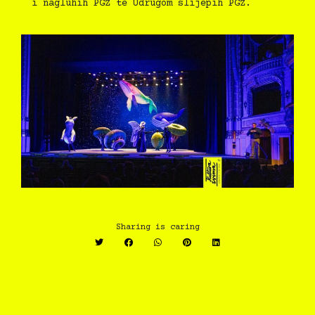
i nagluhih PGŽ te Udrugom slijepih PGŽ.
Sharing is caring