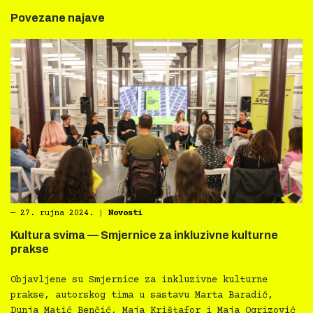
Povezane najave
―
27. rujna 2024.
|
Novosti
Kultura svima — Smjernice za inkluzivne kulturne
prakse
Objavljene su Smjernice za inkluzivne kulturne
prakse, autorskog tima u sastavu Marta Baradić,
Dunja Matić Benčić, Maja Krištafor i Maja Ogrizović