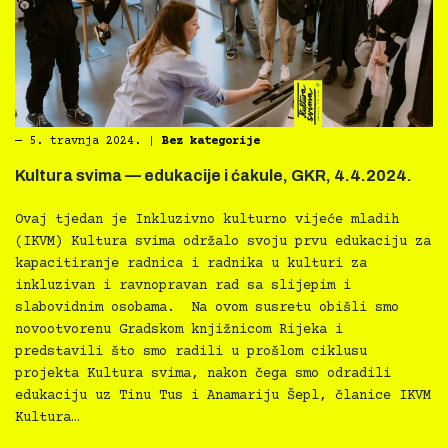
―
5. travnja 2024.
|
Bez kategorije
Kultura svima — edukacije i ćakule, GKR, 4.4.2024.
Ovaj tjedan je Inkluzivno kulturno vijeće mladih
(IKVM) Kultura svima održalo svoju prvu edukaciju za
kapacitiranje radnica i radnika u kulturi za
inkluzivan i ravnopravan rad sa slijepim i
slabovidnim osobama. Na ovom susretu obišli smo
novootvorenu Gradskom knjižnicom Rijeka i
predstavili što smo radili u prošlom ciklusu
projekta Kultura svima, nakon čega smo odradili
edukaciju uz Tinu Tus i Anamariju Šepl, članice IKVM
Kultura…