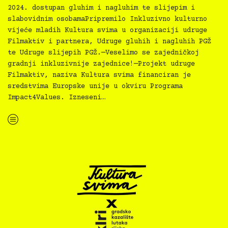
2024. dostupan gluhim i nagluhim te slijepim i
slabovidnim osobamaPripremilo Inkluzivno kulturno
vijeće mladih Kultura svima u organizaciji udruge
Filmaktiv i partnera, Udruge gluhih i nagluhih PGŽ
te Udruge slijepih PGŽ.—Veselimo se zajedničkoj
gradnji inkluzivnije zajednice!—Projekt udruge
Filmaktiv, naziva Kultura svima financiran je
sredstvima Europske unije u okviru Programa
Impact4Values. Izneseni…
“Kultura svima — inkluzivna najava programa PMRi za ožujak 2024.”