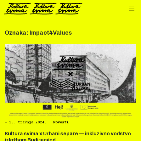
Preskoči
na
sadržaj
Oznaka:
Impact4Values
―
15. travnja 2024.
|
Novosti
Kultura svima x Urbani separe — inkluzivno vodstvo
izložbom Budi susjed