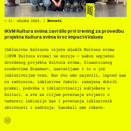
―
11. ožujka 2024.
|
Novosti
IKVM Kultura svima završilo prvi trening za provedbu
projekta Kultura svima kroz Impact4Values
Inkluzivno kulturno vijeće mladih Kultura svima
(IKVM Kultura svima) ne miruje — nakon uspješno
dovršenog projekta Kultura svima, financiranog
sredstvima Erasmus+, nastavljamo i to u još
inkluzivnijem tonu. Kao što smo najavili, ispred nas
su radionice, inkluzivne ćakule. razmjena dobrih
praksi, podrška u inkluzivizaciji subjekata u
kulturi, a sve sa ciljem povećanja svijesti o
važnosti inkluzije kao i povećanja inkluzivnih
aktivnosti i sadržaja. Zasukali smo rukave…
“IKVM Kultura svima završilo prvi trening za provedbu projekta Kultura svima kroz Impact4Values”