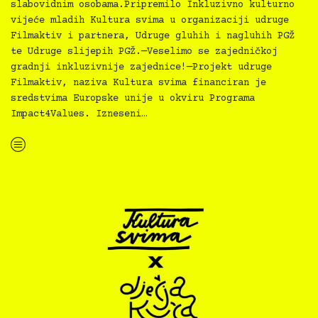
slabovidnim osobama.Pripremilo Inkluzivno kulturno
vijeće mladih Kultura svima u organizaciji udruge
Filmaktiv i partnera, Udruge gluhih i nagluhih PGŽ
te Udruge slijepih PGŽ.—Veselimo se zajedničkoj
gradnji inkluzivnije zajednice!—Projekt udruge
Filmaktiv, naziva Kultura svima financiran je
sredstvima Europske unije u okviru Programa
Impact4Values. Izneseni…
“Kultura svima — inkluzivna najava programa za MMSU za ožujak 2024.”