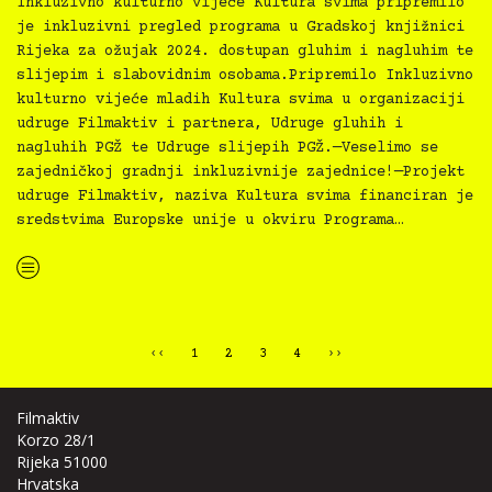
Inkluzivno kulturno vijeće Kultura svima pripremilo
je inkluzivni pregled programa u Gradskoj knjižnici
Rijeka za ožujak 2024. dostupan gluhim i nagluhim te
slijepim i slabovidnim osobama.Pripremilo Inkluzivno
kulturno vijeće mladih Kultura svima u organizaciji
udruge Filmaktiv i partnera, Udruge gluhih i
nagluhih PGŽ te Udruge slijepih PGŽ.—Veselimo se
zajedničkoj gradnji inkluzivnije zajednice!—Projekt
udruge Filmaktiv, naziva Kultura svima financiran je
sredstvima Europske unije u okviru Programa…
“Kultura svima — inkluzivna najava programa GKRi za ožujak 2024.”
‹‹
1
2
3
4
››
Filmaktiv
Korzo 28/1
Rijeka 51000
Hrvatska