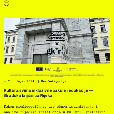
“Kultura svima — edukacije i ćakule, GKR, 4.4.2024.”
―
21. ožujka 2024.
|
Bez kategorije
Kultura svima inkluzivne ćakule i edukacije —
Gradska knjižnica Rijeka
Nakon prošlogodišnjeg uspješnog istraživanja i
analize riječkih institucija u kulturi, Inkluzivno