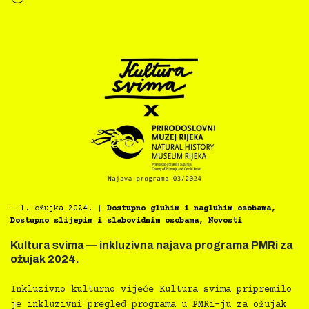
“Kultura svima — inkluzivna najava programa za Dječju kuću za ožujak 2024.”
―
1. ožujka 2024.
|
Dostupno gluhim i nagluhim osobama
,
Dostupno slijepim i slabovidnim osobama
,
Novosti
Kultura svima — inkluzivna najava programa PMRi za
ožujak 2024.
Inkluzivno kulturno vijeće Kultura svima pripremilo
je inkluzivni pregled programa u PMRi-ju za ožujak