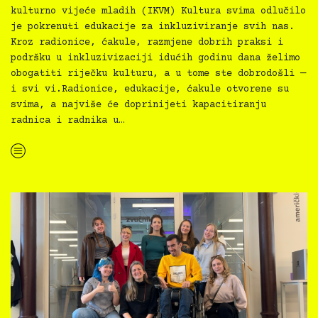
kulturno vijeće mladih (IKVM) Kultura svima odlučilo
je pokrenuti edukacije za inkluziviranje svih nas.
Kroz radionice, ćakule, razmjene dobrih praksi i
podršku u inkluzivizaciji idućih godinu dana želimo
obogatiti riječku kulturu, a u tome ste dobrodošli —
i svi vi.Radionice, edukacije, ćakule otvorene su
svima, a najviše će doprinijeti kapacitiranju
radnica i radnika u…
“Kultura svima inkluzivne ćakule i edukacije — Gradska knjižnica Rijeka”