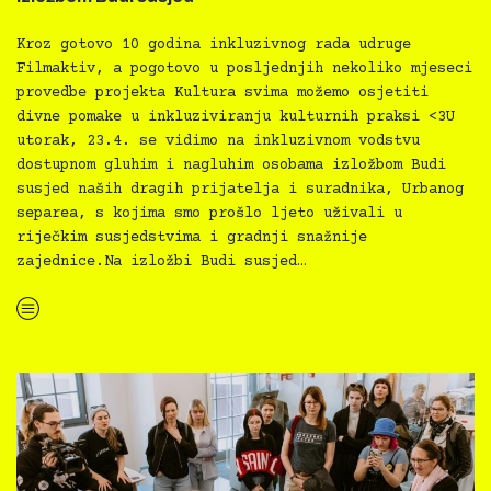
Kroz gotovo 10 godina inkluzivnog rada udruge
Filmaktiv, a pogotovo u posljednjih nekoliko mjeseci
provedbe projekta Kultura svima možemo osjetiti
divne pomake u inkluziviranju kulturnih praksi <3U
utorak, 23.4. se vidimo na inkluzivnom vodstvu
dostupnom gluhim i nagluhim osobama izložbom Budi
susjed naših dragih prijatelja i suradnika, Urbanog
separea, s kojima smo prošlo ljeto uživali u
riječkim susjedstvima i gradnji snažnije
zajednice.Na izložbi Budi susjed…
“Kultura svima x Urbani separe — inkluzivno vodstvo izložbom Budi susjed”