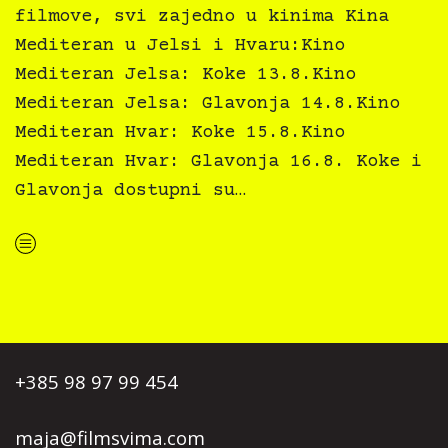
filmove, svi zajedno u kinima Kina
Mediteran u Jelsi i Hvaru:Kino
Mediteran Jelsa: Koke 13.8.Kino
Mediteran Jelsa: Glavonja 14.8.Kino
Mediteran Hvar: Koke 15.8.Kino
Mediteran Hvar: Glavonja 16.8. Koke i
Glavonja dostupni su…
“Kino Mediteran i Film svima nastavljaju inkluzivnu turneju na Hvaru”
+385 98 97 99 454
maja@filmsvima.com