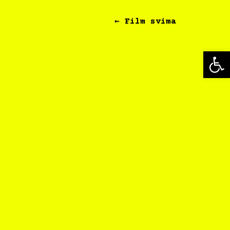
← Film svima
Op