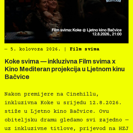
―
5. kolovoza 2026.
|
Film svima
Koke svima — inkluzivna Film svima x
Kino Mediteran projekcija u Ljetnom kinu
Bačvice
Nakon premijere na Cinehillu,
inkluzivna Koke u srijedu 12.8.2026.
stiže u Ljetno kino Bačvice. Ovu
obiteljsku dramu gledamo svi zajedno —
uz inkluzivne titlove, prijevod na HZJ