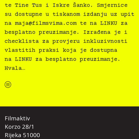
te Tine Tus i Iskre Šanko. Smjernice
su dostupne u tiskanom izdanju uz upit
na
maja@filmsvima.com
te na LINKU za
besplatno preuzimanje. Izrađena je i
checklista za provjeru inkluzivnosti
vlastitih praksi koja je dostupna
na LINKU za besplatno preuzimanje.
Hvala…
“Kultura svima — Smjernice za inkluzivne kulturne prakse”
Filmaktiv
Korzo 28/1
Rijeka 51000