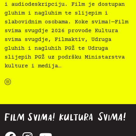
i audiodeskripciju. Film je dostupan
gluhim i nagluhim te slijepim i
slabovidnim osobama. Koke svima!—Film
svima svugdje 2026 provode Kultura
svima svugdje, Filmaktiv, Udruga
gluhih i nagluhih PGŽ te Udruga
slijepih PGŽ uz podršku Ministarstva
kulture i medija…
“Koke svima — inkluzivna Film svima x Kino Mediteran projekcija u Ljetnom kinu Bačvice”