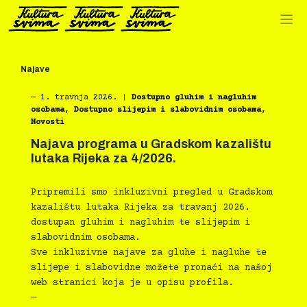
Preskoči
na
sadržaj
Najave
―
1. travnja 2026.
|
Dostupno gluhim i nagluhim
osobama
,
Dostupno slijepim i slabovidnim osobama
,
Novosti
Najava programa u Gradskom kazalištu
lutaka Rijeka za 4/2026.
Pripremili smo inkluzivni pregled u Gradskom
kazalištu lutaka Rijeka za travanj 2026.
dostupan gluhim i nagluhim te slijepim i
slabovidnim osobama.
Sve inkluzivne najave za gluhe i nagluhe te
slijepe i slabovidne možete pronaći na našoj
web stranici koja je u opisu profila.
—