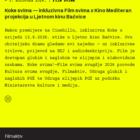
―
5. kolovoza 2026.
|
Film svima
Koke svima — inkluzivna Film svima x Kino Mediteran
projekcija u Ljetnom kinu Bačvice
Nakon premijere na Cinehillu, inkluzivna Koke u
srijedu 12.8.2026. stiže u Ljetno kino Bačvice. Ovu
obiteljsku dramu gledamo svi zajedno — uz inkluzivne
titlove, prijevod na HZJ i audiodeskripciju. Film je
dostupan gluhim i nagluhim te slijepim i slabovidnim
osobama. Koke svima!—Film svima svugdje 2026 provode
Kultura svima svugdje, Filmaktiv, Udruga gluhih i
nagluhih PGŽ te Udruga slijepih PGŽ uz podršku
Ministarstva kulture i medija…
“Koke svima — inkluzivna Film svima x Kino Mediteran projekcija u Ljetnom kinu Bačvice”
Filmaktiv