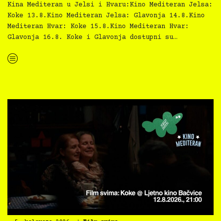
Kina Mediteran u Jelsi i Hvaru:Kino Mediteran Jelsa:
Koke 13.8.Kino Mediteran Jelsa: Glavonja 14.8.Kino
Mediteran Hvar: Koke 15.8.Kino Mediteran Hvar:
Glavonja 16.8. Koke i Glavonja dostupni su…
“Kino Mediteran i Film svima nastavljaju inkluzivnu turneju na Hvaru”