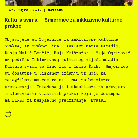
―
27. rujna 2024.
|
Novosti
Kultura svima — Smjernice za inkluzivne kulturne
prakse
Objavljene su Smjernice za inkluzivne kulturne
prakse, autorskog tima u sastavu Marta Baradić,
Dunja Matić Benčić, Maja Krištafor i Maja Ogrizović
uz podršku Inkluzivnog kulturnog vijeća mladih
Kultura svima te Tine Tus i Iskre Šanko. Smjernice
su dostupne u tiskanom izdanju uz upit na
maja@filmsvima.com
te na LINKU za besplatno
preuzimanje. Izrađena je i checklista za provjeru
inkluzivnosti vlastitih praksi koja je dostupna
na LINKU za besplatno preuzimanje. Hvala…
“Kultura svima — Smjernice za inkluzivne kulturne prakse”