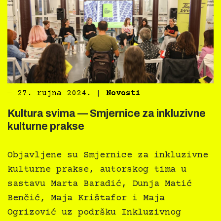
―
27. rujna 2024.
|
Novosti
Kultura svima — Smjernice za inkluzivne
kulturne prakse
Objavljene su Smjernice za inkluzivne
kulturne prakse, autorskog tima u
sastavu Marta Baradić, Dunja Matić
Benčić, Maja Krištafor i Maja
Ogrizović uz podršku Inkluzivnog