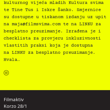
kulturnog vijeća mladih Kultura svima
te Tine Tus i Iskre Šanko. Smjernice
su dostupne u tiskanom izdanju uz upit
na
maja@filmsvima.com
te na LINKU za
besplatno preuzimanje. Izrađena je i
checklista za provjeru inkluzivnosti
vlastitih praksi koja je dostupna
na LINKU za besplatno preuzimanje.
Hvala…
“Kultura svima — Smjernice za inkluzivne kulturne prakse”
Filmaktiv
Korzo 28/1