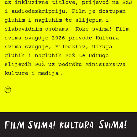
uz inkluzivne titlove, prijevod na HZJ
i audiodeskripciju. Film je dostupan
gluhim i nagluhim te slijepim i
slabovidnim osobama. Koke svima!—Film
svima svugdje 2026 provode Kultura
svima svugdje, Filmaktiv, Udruga
gluhih i nagluhih PGŽ te Udruga
slijepih PGŽ uz podršku Ministarstva
kulture i medija…
“Koke svima — inkluzivna Film svima x Kino Mediteran projekcija u Ljetnom kinu Bačvice”