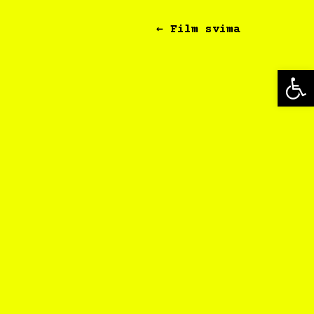
← Film svima
Op