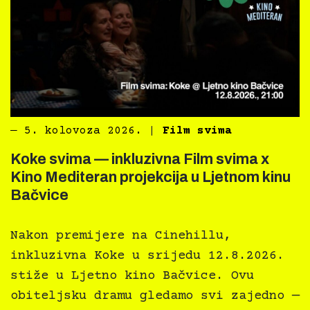
―
5. kolovoza 2026.
|
Film svima
Koke svima — inkluzivna Film svima x
Kino Mediteran projekcija u Ljetnom kinu
Bačvice
Nakon premijere na Cinehillu,
inkluzivna Koke u srijedu 12.8.2026.
stiže u Ljetno kino Bačvice. Ovu
obiteljsku dramu gledamo svi zajedno —