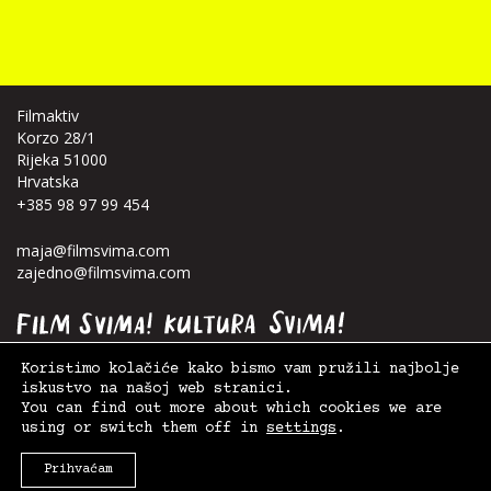
Filmaktiv
Korzo 28/1
Rijeka 51000
Hrvatska
+385 98 97 99 454
maja@filmsvima.com
zajedno@filmsvima.com
Koristimo kolačiće kako bismo vam pružili najbolje
iskustvo na našoj web stranici.
You can find out more about which cookies we are
using or switch them off in
settings
.
© 2026. Film Svima -
Filmaktiv
|
Postavke kolačića
,
Uvjeti korištenja
| Design:
Anja
Kralj
+
Teja Ideja
, Site:
WiseMedia
Prihvaćam