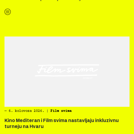
“Kultura svima — Smjernice za inkluzivne kulturne prakse”
―
6. kolovoza 2026.
|
Film svima
Kino Mediteran i Film svima nastavljaju inkluzivnu
turneju na Hvaru