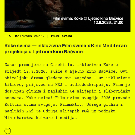
―
5. kolovoza 2026.
|
Film svima
Koke svima — inkluzivna Film svima x Kino Mediteran
projekcija u Ljetnom kinu Bačvice
Nakon premijere na Cinehillu, inkluzivna Koke u
srijedu 12.8.2026. stiže u Ljetno kino Bačvice. Ovu
obiteljsku dramu gledamo svi zajedno — uz inkluzivne
titlove, prijevod na HZJ i audiodeskripciju. Film je
dostupan gluhim i nagluhim te slijepim i slabovidnim
osobama. Koke svima!—Film svima svugdje 2026 provode
Kultura svima svugdje, Filmaktiv, Udruga gluhih i
nagluhih PGŽ te Udruga slijepih PGŽ uz podršku
Ministarstva kulture i medija…
“Koke svima — inkluzivna Film svima x Kino Mediteran projekcija u Ljetnom kinu Bačvice”