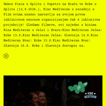
Nakon Pixie u Splitu i Supetru na Braču te Koke u
Splitu (12.8.2026.), Kino Mediteran u suradnji s
Film svima snažno nastavlja sa svojom prvom
inkluzivnom sezonom organiziranjem čak 4 inkluzivne
projekcije! Gledamo filmove, svi zajedno u kinima
Kina Mediteran u Jelsi i Hvaru:Kino Mediteran Jelsa:
Koke 13.8.Kino Mediteran Jelsa: Glavonja 14.8.Kino
Mediteran Hvar: Koke 15.8.Kino Mediteran Hvar:
Glavonja 16.8. Koke i Glavonja dostupni su…
“Kino Mediteran i Film svima nastavljaju inkluzivnu turneju na Hvaru”