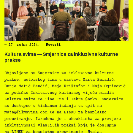
―
27. rujna 2024.
|
Novosti
Kultura svima — Smjernice za inkluzivne kulturne
prakse
Objavljene su Smjernice za inkluzivne kulturne
prakse, autorskog tima u sastavu Marta Baradić,
Dunja Matić Benčić, Maja Krištafor i Maja Ogrizović
uz podršku Inkluzivnog kulturnog vijeća mladih
Kultura svima te Tine Tus i Iskre Šanko. Smjernice
su dostupne u tiskanom izdanju uz upit na
maja@filmsvima.com
te na LINKU za besplatno
preuzimanje. Izrađena je i checklista za provjeru
inkluzivnosti vlastitih praksi koja je dostupna
na LINKU za besplatno preuzimanje. Hvala…