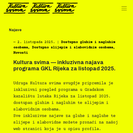
Preskoči
na
sadržaj
Najave
―
2. listopada 2025.
|
Dostupno gluhim i nagluhim
osobama
,
Dostupno slijepim i slabovidnim osobama
,
Novosti
Kultura svima — inkluzivna najava
programa GKL Rijeka za listopad 2025.
Udruga Kultura svima svugdje pripremila je
inkluzivni pregled programa u Gradskom
kazalištu lutaka Rijeka za listopad 2025.
dostupan gluhim i nagluhim te slijepim i
slabovidnim osobama.
Sve inkluzivne najave za gluhe i nagluhe te
slijepe i slabovidne možete pronaći na našoj
web stranici koja je u opisu profila.