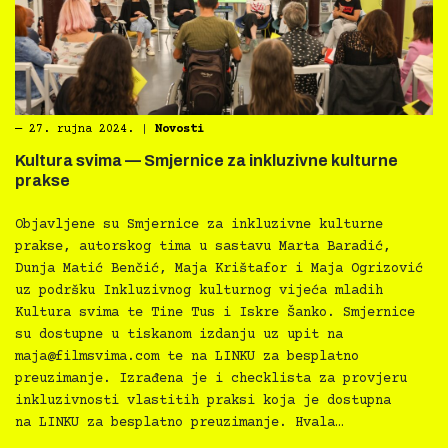
―
27. rujna 2024.
|
Novosti
Kultura svima — Smjernice za inkluzivne kulturne
prakse
Objavljene su Smjernice za inkluzivne kulturne
prakse, autorskog tima u sastavu Marta Baradić,
Dunja Matić Benčić, Maja Krištafor i Maja Ogrizović
uz podršku Inkluzivnog kulturnog vijeća mladih
Kultura svima te Tine Tus i Iskre Šanko. Smjernice
su dostupne u tiskanom izdanju uz upit na
maja@filmsvima.com
te na LINKU za besplatno
preuzimanje. Izrađena je i checklista za provjeru
inkluzivnosti vlastitih praksi koja je dostupna
na LINKU za besplatno preuzimanje. Hvala…