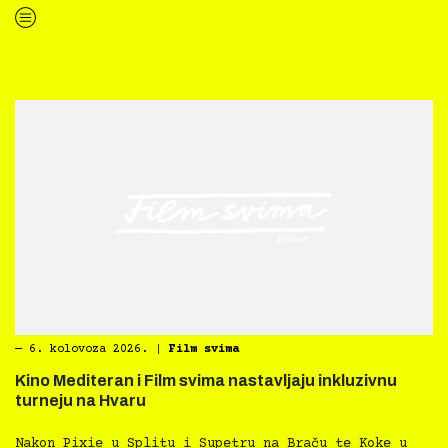
“Kultura svima — Smjernice za inkluzivne kulturne prakse”
―
6. kolovoza 2026.
|
Film svima
Kino Mediteran i Film svima nastavljaju inkluzivnu
turneju na Hvaru
Nakon Pixie u Splitu i Supetru na Braču te Koke u