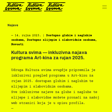
Preskoči
na
sadržaj
Najave
―
14. rujna 2025.
|
Dostupno gluhim i nagluhim
osobama
,
Dostupno slijepim i slabovidnim osobama
,
Novosti
Kultura svima — inkluzivna najava
programa Art-kina za rujan 2025.
Udruga Kultura svima svugdje pripremila je
inkluzivni pregled programa u Art-kinu za
rujan 2025. dostupan gluhim i nagluhim te
slijepim i slabovidnim osobama.
Sve inkluzivne najave za gluhe i nagluhe te
slijepe i slabovidne možete pronaći na našoj
web stranici koja je u opisu profila.
—