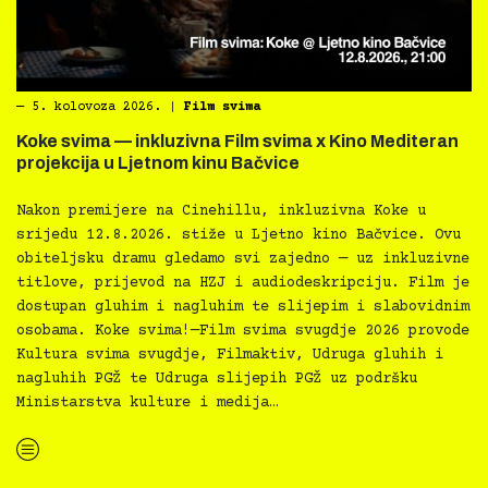
―
5. kolovoza 2026.
|
Film svima
Koke svima — inkluzivna Film svima x Kino Mediteran
projekcija u Ljetnom kinu Bačvice
Nakon premijere na Cinehillu, inkluzivna Koke u
srijedu 12.8.2026. stiže u Ljetno kino Bačvice. Ovu
obiteljsku dramu gledamo svi zajedno — uz inkluzivne
titlove, prijevod na HZJ i audiodeskripciju. Film je
dostupan gluhim i nagluhim te slijepim i slabovidnim
osobama. Koke svima!—Film svima svugdje 2026 provode
Kultura svima svugdje, Filmaktiv, Udruga gluhih i
nagluhih PGŽ te Udruga slijepih PGŽ uz podršku
Ministarstva kulture i medija…
“Koke svima — inkluzivna Film svima x Kino Mediteran projekcija u Ljetnom kinu Bačvice”