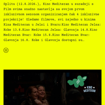
Splitu (12.8.2026.), Kino Mediteran u suradnji s
Film svima snažno nastavlja sa svojom prvom
inkluzivnom sezonom organiziranjem čak 4 inkluzivne
projekcije! Gledamo filmove, svi zajedno u kinima
Kina Mediteran u Jelsi i Hvaru:Kino Mediteran Jelsa:
Koke 13.8.Kino Mediteran Jelsa: Glavonja 14.8.Kino
Mediteran Hvar: Koke 15.8.Kino Mediteran Hvar:
Glavonja 16.8. Koke i Glavonja dostupni su…
“Kino Mediteran i Film svima nastavljaju inkluzivnu turneju na Hvaru”