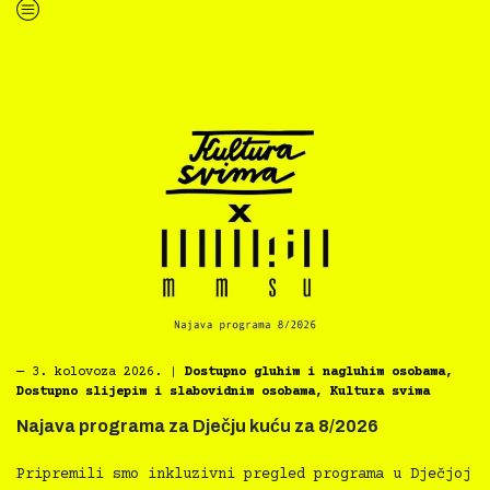
“Koke svima — inkluzivna Film svima x Kino Mediteran projekcija u Ljetnom kinu Bačvice”
―
3. kolovoza 2026.
|
Dostupno gluhim i nagluhim osobama
,
Dostupno slijepim i slabovidnim osobama
,
Kultura svima
Najava programa za Dječju kuću za 8/2026
Pripremili smo inkluzivni pregled programa u Dječjoj