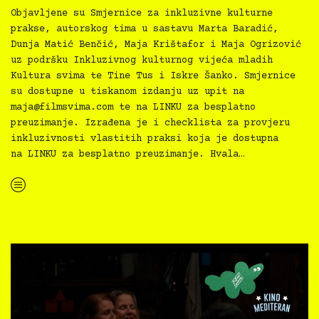
Objavljene su Smjernice za inkluzivne kulturne
prakse, autorskog tima u sastavu Marta Baradić,
Dunja Matić Benčić, Maja Krištafor i Maja Ogrizović
uz podršku Inkluzivnog kulturnog vijeća mladih
Kultura svima te Tine Tus i Iskre Šanko. Smjernice
su dostupne u tiskanom izdanju uz upit na
maja@filmsvima.com
te na LINKU za besplatno
preuzimanje. Izrađena je i checklista za provjeru
inkluzivnosti vlastitih praksi koja je dostupna
na LINKU za besplatno preuzimanje. Hvala…
“Kultura svima — Smjernice za inkluzivne kulturne prakse”