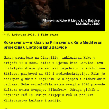
―
5. kolovoza 2026.
|
Film svima
Koke svima — inkluzivna Film svima x Kino Mediteran
projekcija u Ljetnom kinu Bačvice
Nakon premijere na Cinehillu, inkluzivna Koke u
srijedu 12.8.2026. stiže u Ljetno kino Bačvice. Ovu
obiteljsku dramu gledamo svi zajedno — uz inkluzivne
titlove, prijevod na HZJ i audiodeskripciju. Film je
dostupan gluhim i nagluhim te slijepim i slabovidnim
osobama. Koke svima!—Film svima svugdje 2026 provode
Kultura svima svugdje, Filmaktiv, Udruga gluhih i
nagluhih PGŽ te Udruga slijepih PGŽ uz podršku
Ministarstva kulture i medija…