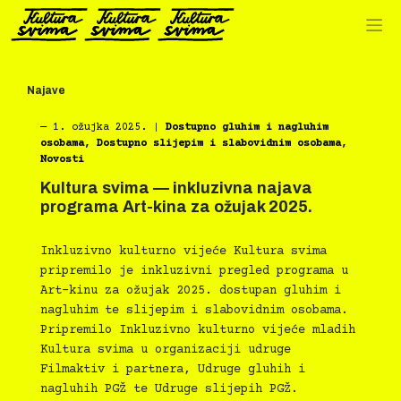
Preskoči
na
sadržaj
Najave
―
1. ožujka 2025.
|
Dostupno gluhim i nagluhim
osobama
,
Dostupno slijepim i slabovidnim osobama
,
Novosti
Kultura svima — inkluzivna najava
programa Art-kina za ožujak 2025.
Inkluzivno kulturno vijeće Kultura svima
pripremilo je inkluzivni pregled programa u
Art-kinu za ožujak 2025. dostupan gluhim i
nagluhim te slijepim i slabovidnim osobama.
Pripremilo Inkluzivno kulturno vijeće mladih
Kultura svima u organizaciji udruge
Filmaktiv i partnera, Udruge gluhih i
nagluhih PGŽ te Udruge slijepih PGŽ.