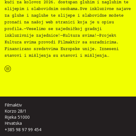
kući za kolovoz 2026. dostupan gluhim i nagluhim te
slijepim i slabovidnim osobama.Sve inkluzivne najave
za gluhe i nagluhe te slijepe i slabovidne možete
pronaći na našoj web stranici koja je u opisu
profila.—Veselimo se zajedničkoj gradnji
inkluzivnije zajednice!—Kultura svima!—Projekt
Kultura svima provodi Filmaktiv sa suradnicima.
Financirano sredstvima Europske unije. Izneseni
stavovi i mišljenja su stavovi i mišljenja…
“Najava programa za Dječju kuću za 8/2026”
Filmaktiv
Korzo 28/1
Rijeka 51000
Hrvatska
+385 98 97 99 454