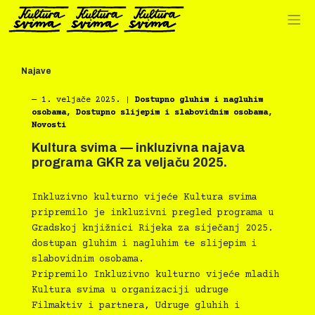
Preskoči
na
sadržaj
Najave
―
1. veljače 2025.
|
Dostupno gluhim i nagluhim
osobama
,
Dostupno slijepim i slabovidnim osobama
,
Novosti
Kultura svima — inkluzivna najava
programa GKR za veljaču 2025.
Inkluzivno kulturno vijeće Kultura svima
pripremilo je inkluzivni pregled programa u
Gradskoj knjižnici Rijeka za siječanj 2025.
dostupan gluhim i nagluhim te slijepim i
slabovidnim osobama.
Pripremilo Inkluzivno kulturno vijeće mladih
Kultura svima u organizaciji udruge
Filmaktiv i partnera, Udruge gluhih i