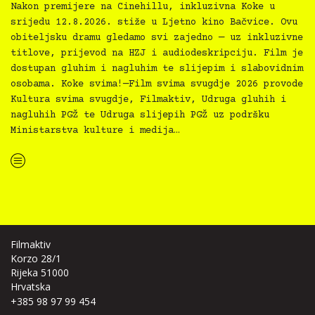
Nakon premijere na Cinehillu, inkluzivna Koke u
srijedu 12.8.2026. stiže u Ljetno kino Bačvice. Ovu
obiteljsku dramu gledamo svi zajedno — uz inkluzivne
titlove, prijevod na HZJ i audiodeskripciju. Film je
dostupan gluhim i nagluhim te slijepim i slabovidnim
osobama. Koke svima!—Film svima svugdje 2026 provode
Kultura svima svugdje, Filmaktiv, Udruga gluhih i
nagluhih PGŽ te Udruga slijepih PGŽ uz podršku
Ministarstva kulture i medija…
“Koke svima — inkluzivna Film svima x Kino Mediteran projekcija u Ljetnom kinu Bačvice”
Filmaktiv
Korzo 28/1
Rijeka 51000
Hrvatska
+385 98 97 99 454