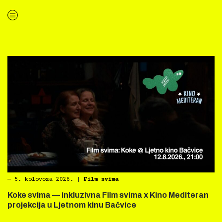
“Kino Mediteran i Film svima nastavljaju inkluzivnu turneju na Hvaru”
―
5. kolovoza 2026.
|
Film svima
Koke svima — inkluzivna Film svima x Kino Mediteran
projekcija u Ljetnom kinu Bačvice