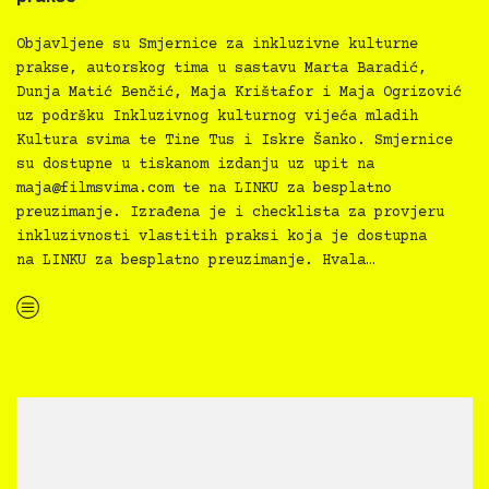
Objavljene su Smjernice za inkluzivne kulturne
prakse, autorskog tima u sastavu Marta Baradić,
Dunja Matić Benčić, Maja Krištafor i Maja Ogrizović
uz podršku Inkluzivnog kulturnog vijeća mladih
Kultura svima te Tine Tus i Iskre Šanko. Smjernice
su dostupne u tiskanom izdanju uz upit na
maja@filmsvima.com
te na LINKU za besplatno
preuzimanje. Izrađena je i checklista za provjeru
inkluzivnosti vlastitih praksi koja je dostupna
na LINKU za besplatno preuzimanje. Hvala…
“Kultura svima — Smjernice za inkluzivne kulturne prakse”