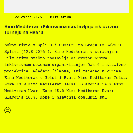
―
6. kolovoza 2026.
|
Film svima
Kino Mediteran i Film svima nastavljaju inkluzivnu
turneju na Hvaru
Nakon Pixie u Splitu i Supetru na Braču te Koke u
Splitu (12.8.2026.), Kino Mediteran u suradnji s
Film svima snažno nastavlja sa svojom prvom
inkluzivnom sezonom organiziranjem čak 4 inkluzivne
projekcije! Gledamo filmove, svi zajedno u kinima
Kina Mediteran u Jelsi i Hvaru:Kino Mediteran Jelsa:
Koke 13.8.Kino Mediteran Jelsa: Glavonja 14.8.Kino
Mediteran Hvar: Koke 15.8.Kino Mediteran Hvar:
Glavonja 16.8. Koke i Glavonja dostupni su…
“Kino Mediteran i Film svima nastavljaju inkluzivnu turneju na Hvaru”