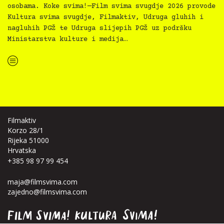
osobama. Koke svima!—Film svima svugdje 2026 provode
Kultura svima svugdje, Filmaktiv, Udruga gluhih i
nagluhih PGŽ te Udruga slijepih PGŽ uz podršku
Ministarstva kulture i medija…
“Koke svima — inkluzivna Film svima x Kino Mediteran projekcija u Ljetnom kinu Bačvice”
Filmaktiv
Korzo 28/1
Rijeka 51000
Hrvatska
+385 98 97 99 454
maja@filmsvima.com
zajedno@filmsvima.com