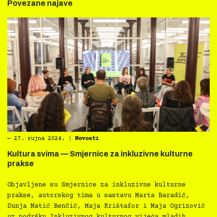
Povezane najave
―
27. rujna 2024.
|
Novosti
Kultura svima — Smjernice za inkluzivne kulturne
prakse
Objavljene su Smjernice za inkluzivne kulturne
prakse, autorskog tima u sastavu Marta Baradić,
Dunja Matić Benčić, Maja Krištafor i Maja Ogrizović
uz podršku Inkluzivnog kulturnog vijeća mladih