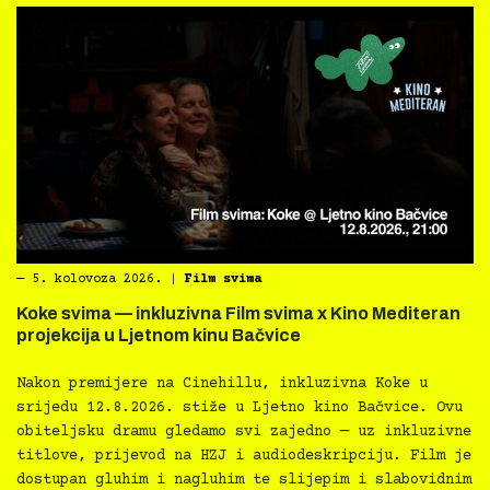
―
5. kolovoza 2026.
|
Film svima
Koke svima — inkluzivna Film svima x Kino Mediteran
projekcija u Ljetnom kinu Bačvice
Nakon premijere na Cinehillu, inkluzivna Koke u
srijedu 12.8.2026. stiže u Ljetno kino Bačvice. Ovu
obiteljsku dramu gledamo svi zajedno — uz inkluzivne
titlove, prijevod na HZJ i audiodeskripciju. Film je
dostupan gluhim i nagluhim te slijepim i slabovidnim