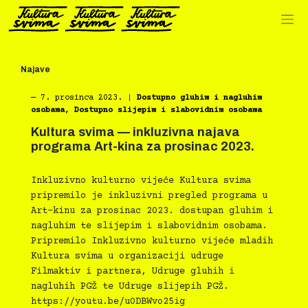
Preskoči
na
sadržaj
Najave
―
7. prosinca 2023.
|
Dostupno gluhim i nagluhim
osobama
,
Dostupno slijepim i slabovidnim osobama
Kultura svima — inkluzivna najava
programa Art-kina za prosinac 2023.
Inkluzivno kulturno vijeće Kultura svima
pripremilo je inkluzivni pregled programa u
Art-kinu za prosinac 2023. dostupan gluhim i
nagluhim te slijepim i slabovidnim osobama.
Pripremilo Inkluzivno kulturno vijeće mladih
Kultura svima u organizaciji udruge
Filmaktiv i partnera, Udruge gluhih i
nagluhih PGŽ te Udruge slijepih PGŽ.
https://youtu.be/u0DBWvo25ig