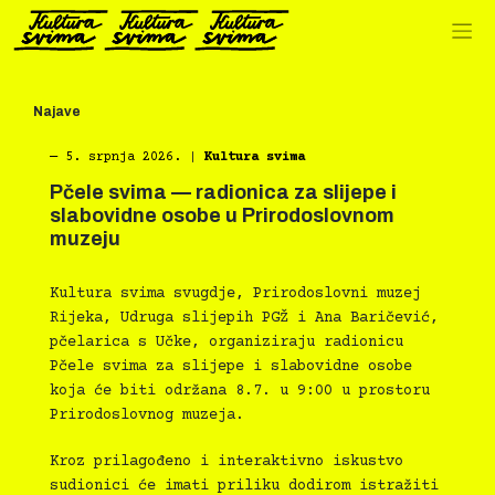
Preskoči
na
sadržaj
Najave
―
5. srpnja 2026.
|
Kultura svima
Pčele svima — radionica za slijepe i
slabovidne osobe u Prirodoslovnom
muzeju
Kultura svima svugdje, Prirodoslovni muzej
Rijeka, Udruga slijepih PGŽ i Ana Baričević,
pčelarica s Učke, organiziraju radionicu
Pčele svima za slijepe i slabovidne osobe
koja će biti održana 8.7. u 9:00 u prostoru
Prirodoslovnog muzeja.
Kroz prilagođeno i interaktivno iskustvo
sudionici će imati priliku dodirom istražiti