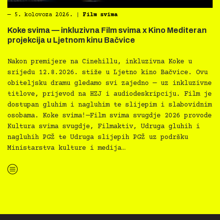
―
5. kolovoza 2026.
|
Film svima
Koke svima — inkluzivna Film svima x Kino Mediteran
projekcija u Ljetnom kinu Bačvice
Nakon premijere na Cinehillu, inkluzivna Koke u
srijedu 12.8.2026. stiže u Ljetno kino Bačvice. Ovu
obiteljsku dramu gledamo svi zajedno — uz inkluzivne
titlove, prijevod na HZJ i audiodeskripciju. Film je
dostupan gluhim i nagluhim te slijepim i slabovidnim
osobama. Koke svima!—Film svima svugdje 2026 provode
Kultura svima svugdje, Filmaktiv, Udruga gluhih i
nagluhih PGŽ te Udruga slijepih PGŽ uz podršku
Ministarstva kulture i medija…
“Koke svima — inkluzivna Film svima x Kino Mediteran projekcija u Ljetnom kinu Bačvice”