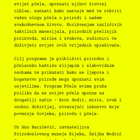
svijet pčela, upoznati njihov životni
ciklus, saznati kako nastaje med te otkriti
važnu ulogu pčela u prirodi i našem
svakodnevnom životu. Korištenjem različitih
taktilnih materijala, prirodnih pčelinjih
proizvoda, mirisa i zvukova, sudionici će
doživjeti svijet ovih vrijednih oprašivača.
Cilj programa je približiti prirodnu i
pčelarsku baštinu slijepim i slabovidnim
osobama te prikazati kako se ljepota i
bogatstvo prirode mogu upoznati svim
osjetilima. Program Pčele svima pruža
priliku da se svijet pčela upozna na
drugačiji način – kroz dodir, miris, zvuk i
osobni doživljaj, stvarajući iskustvo koje
povezuje čovjeka, prirodu i pčele.
Uz Anu Baričević, ravnateljica
Prirodoslovnog muzeja Rijeka, Željka Modrić