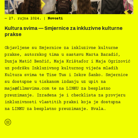
―
27. rujna 2024.
|
Novosti
Kultura svima — Smjernice za inkluzivne kulturne
prakse
Objavljene su Smjernice za inkluzivne kulturne
prakse, autorskog tima u sastavu Marta Baradić,
Dunja Matić Benčić, Maja Krištafor i Maja Ogrizović
uz podršku Inkluzivnog kulturnog vijeća mladih
Kultura svima te Tine Tus i Iskre Šanko. Smjernice
su dostupne u tiskanom izdanju uz upit na
maja@filmsvima.com
te na LINKU za besplatno
preuzimanje. Izrađena je i checklista za provjeru
inkluzivnosti vlastitih praksi koja je dostupna
na LINKU za besplatno preuzimanje. Hvala…
“Kultura svima — Smjernice za inkluzivne kulturne prakse”