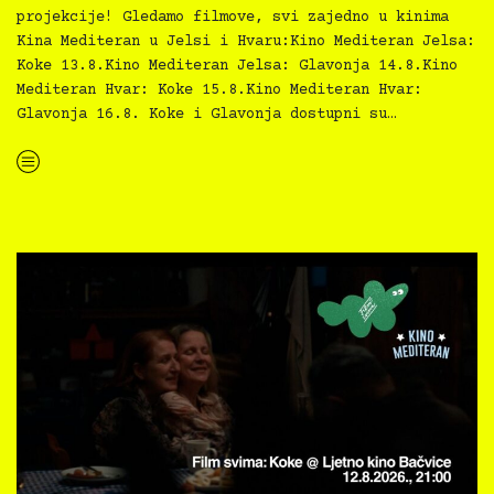
projekcije! Gledamo filmove, svi zajedno u kinima
Kina Mediteran u Jelsi i Hvaru:Kino Mediteran Jelsa:
Koke 13.8.Kino Mediteran Jelsa: Glavonja 14.8.Kino
Mediteran Hvar: Koke 15.8.Kino Mediteran Hvar:
Glavonja 16.8. Koke i Glavonja dostupni su…
“Kino Mediteran i Film svima nastavljaju inkluzivnu turneju na Hvaru”