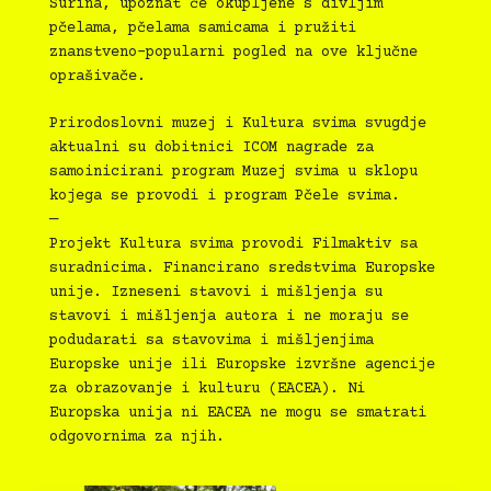
Surina, upoznat će okupljene s divljim
pčelama, pčelama samicama i pružiti
znanstveno-popularni pogled na ove ključne
oprašivače.
Prirodoslovni muzej i Kultura svima svugdje
aktualni su dobitnici ICOM nagrade za
samoinicirani program Muzej svima u sklopu
kojega se provodi i program Pčele svima.
—
Projekt Kultura svima provodi Filmaktiv sa
suradnicima. Financirano sredstvima Europske
unije. Izneseni stavovi i mišljenja su
stavovi i mišljenja autora i ne moraju se
podudarati sa stavovima i mišljenjima
Europske unije ili Europske izvršne agencije
za obrazovanje i kulturu (EACEA). Ni
Europska unija ni EACEA ne mogu se smatrati
odgovornima za njih.