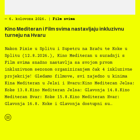
―
6. kolovoza 2026.
|
Film svima
Kino Mediteran i Film svima nastavljaju inkluzivnu
turneju na Hvaru
Nakon Pixie u Splitu i Supetru na Braču te Koke u
Splitu (12.8.2026.), Kino Mediteran u suradnji s
Film svima snažno nastavlja sa svojom prvom
inkluzivnom sezonom organiziranjem čak 4 inkluzivne
projekcije! Gledamo filmove, svi zajedno u kinima
Kina Mediteran u Jelsi i Hvaru:Kino Mediteran Jelsa:
Koke 13.8.Kino Mediteran Jelsa: Glavonja 14.8.Kino
Mediteran Hvar: Koke 15.8.Kino Mediteran Hvar:
Glavonja 16.8. Koke i Glavonja dostupni su…
“Kino Mediteran i Film svima nastavljaju inkluzivnu turneju na Hvaru”