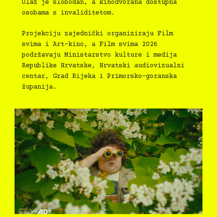
Ulaz je slobodan, a kinodvorana dostupna
osobama s invaliditetom.
Projekciju zajednički organiziraju Film
svima i Art-kino, a Film svima 2026
podržavaju Ministarstvo kulture i medija
Republike Hrvatske, Hrvatski audiovizualni
centar, Grad Rijeka i Primorsko-goranska
županija.