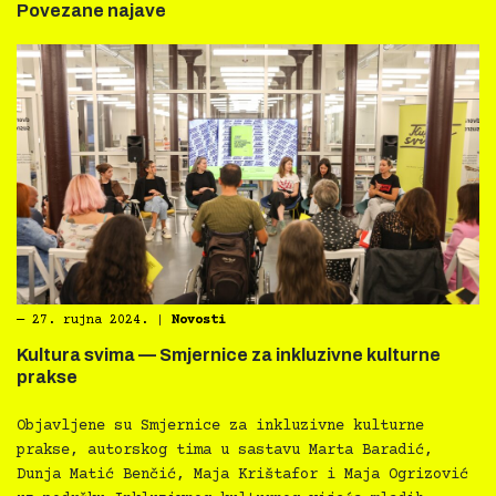
Povezane najave
―
27. rujna 2024.
|
Novosti
Kultura svima — Smjernice za inkluzivne kulturne
prakse
Objavljene su Smjernice za inkluzivne kulturne
prakse, autorskog tima u sastavu Marta Baradić,
Dunja Matić Benčić, Maja Krištafor i Maja Ogrizović