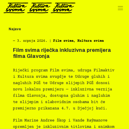
Preskoči
na
sadržaj
Najave
―
3. srpnja 2026.
|
Film svima
,
Kultura svima
Film svima riječka inkluzivna premijera
filma Glavonja
Riječki program Film svima, udruga Filmaktiv
i Kultura svima svugdje te Udruge gluhih i
nagluhih PGŽ te Udruge slijepih PGŽ donosi
novu lokalnu premijeru — inkluzivna verzija
filma Glavonja, dostupna gluhim i nagluhim
te slijepim i slabovidnim osobama bit će
premijerno prikazana 4.7. u Dječjoj kući.
Film Marine Andree Škop i Vande Raýmanove
opremljen je inkluzivnim titlovima i snimkom