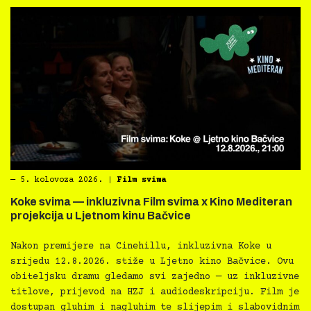
―
5. kolovoza 2026.
|
Film svima
Koke svima — inkluzivna Film svima x Kino Mediteran
projekcija u Ljetnom kinu Bačvice
Nakon premijere na Cinehillu, inkluzivna Koke u
srijedu 12.8.2026. stiže u Ljetno kino Bačvice. Ovu
obiteljsku dramu gledamo svi zajedno — uz inkluzivne
titlove, prijevod na HZJ i audiodeskripciju. Film je
dostupan gluhim i nagluhim te slijepim i slabovidnim