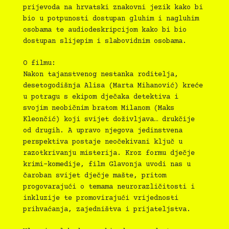
prijevoda na hrvatski znakovni jezik kako bi
bio u potpunosti dostupan gluhim i nagluhim
osobama te audiodeskripcijom kako bi bio
dostupan slijepim i slabovidnim osobama.
O filmu:
Nakon tajanstvenog nestanka roditelja,
desetogodišnja Alisa (Marta Mihanović) kreće
u potragu s ekipom dječaka detektiva i
svojim neobičnim bratom Milanom (Maks
Kleončić) koji svijet doživljava… drukčije
od drugih. A upravo njegova jedinstvena
perspektiva postaje neočekivani ključ u
razotkrivanju misterija. Kroz formu dječje
krimi-komedije, film Glavonja uvodi nas u
čaroban svijet dječje mašte, pritom
progovarajući o temama neurorazličitosti i
inkluzije te promovirajući vrijednosti
prihvaćanja, zajedništva i prijateljstva.