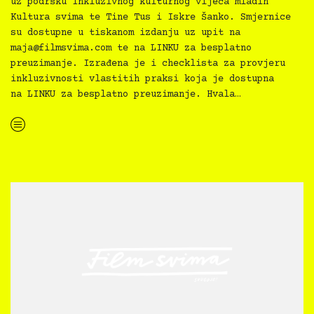
uz podršku Inkluzivnog kulturnog vijeća mladih
Kultura svima te Tine Tus i Iskre Šanko. Smjernice
su dostupne u tiskanom izdanju uz upit na
maja@filmsvima.com
te na LINKU za besplatno
preuzimanje. Izrađena je i checklista za provjeru
inkluzivnosti vlastitih praksi koja je dostupna
na LINKU za besplatno preuzimanje. Hvala…
“Kultura svima — Smjernice za inkluzivne kulturne prakse”