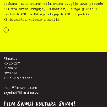
osobama. Koke svima!—Film svima svugdje 2026 provode
Kultura svima svugdje, Filmaktiv, Udruga gluhih i
nagluhih PGŽ te Udruga slijepih PGŽ uz podršku
Ministarstva kulture i medija…
“Koke svima — inkluzivna Film svima x Kino Mediteran projekcija u Ljetnom kinu Bačvice”
Filmaktiv
Korzo 28/1
Rijeka 51000
Hrvatska
+385 98 97 99 454
maja@filmsvima.com
zajedno@filmsvima.com