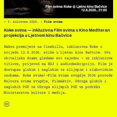
―
5. kolovoza 2026.
|
Film svima
Koke svima — inkluzivna Film svima x Kino Mediteran
projekcija u Ljetnom kinu Bačvice
Nakon premijere na Cinehillu, inkluzivna Koke u
srijedu 12.8.2026. stiže u Ljetno kino Bačvice. Ovu
obiteljsku dramu gledamo svi zajedno — uz inkluzivne
titlove, prijevod na HZJ i audiodeskripciju. Film je
dostupan gluhim i nagluhim te slijepim i slabovidnim
osobama. Koke svima!—Film svima svugdje 2026 provode
Kultura svima svugdje, Filmaktiv, Udruga gluhih i
nagluhih PGŽ te Udruga slijepih PGŽ uz podršku
Ministarstva kulture i medija…
“Koke svima — inkluzivna Film svima x Kino Mediteran projekcija u Ljetnom kinu Bačvice”