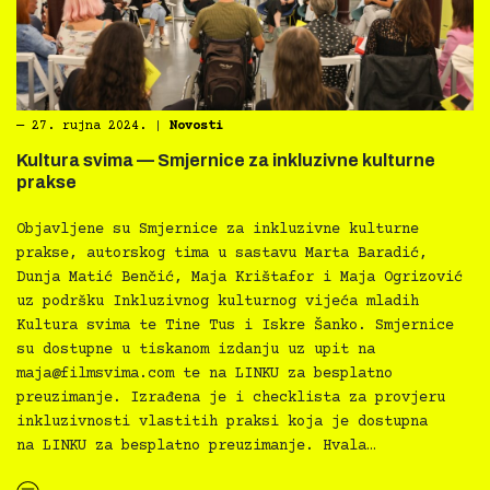
―
27. rujna 2024.
|
Novosti
Kultura svima — Smjernice za inkluzivne kulturne
prakse
Objavljene su Smjernice za inkluzivne kulturne
prakse, autorskog tima u sastavu Marta Baradić,
Dunja Matić Benčić, Maja Krištafor i Maja Ogrizović
uz podršku Inkluzivnog kulturnog vijeća mladih
Kultura svima te Tine Tus i Iskre Šanko. Smjernice
su dostupne u tiskanom izdanju uz upit na
maja@filmsvima.com
te na LINKU za besplatno
preuzimanje. Izrađena je i checklista za provjeru
inkluzivnosti vlastitih praksi koja je dostupna
na LINKU za besplatno preuzimanje. Hvala…