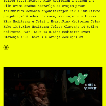
Splitu (12.8.2026.), Kino Mediteran u suradnji s
Film svima snažno nastavlja sa svojom prvom
inkluzivnom sezonom organiziranjem čak 4 inkluzivne
projekcije! Gledamo filmove, svi zajedno u kinima
Kina Mediteran u Jelsi i Hvaru:Kino Mediteran Jelsa:
Koke 13.8.Kino Mediteran Jelsa: Glavonja 14.8.Kino
Mediteran Hvar: Koke 15.8.Kino Mediteran Hvar:
Glavonja 16.8. Koke i Glavonja dostupni su…
“Kino Mediteran i Film svima nastavljaju inkluzivnu turneju na Hvaru”