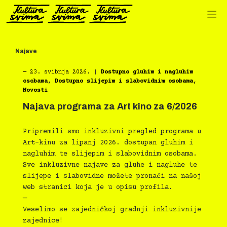
Preskoči
na
sadržaj
Najave
―
23. svibnja 2026.
|
Dostupno gluhim i nagluhim
osobama
,
Dostupno slijepim i slabovidnim osobama
,
Novosti
Najava programa za Art kino za 6/2026
Pripremili smo inkluzivni pregled programa u
Art-kinu za lipanj 2026. dostupan gluhim i
nagluhim te slijepim i slabovidnim osobama.
Sve inkluzivne najave za gluhe i nagluhe te
slijepe i slabovidne možete pronaći na našoj
web stranici koja je u opisu profila.
—
Veselimo se zajedničkoj gradnji inkluzivnije
zajednice!