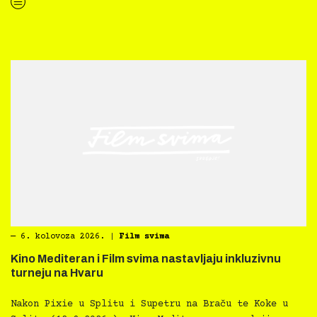
“Kultura svima — Smjernice za inkluzivne kulturne prakse”
―
6. kolovoza 2026.
|
Film svima
Kino Mediteran i Film svima nastavljaju inkluzivnu
turneju na Hvaru
Nakon Pixie u Splitu i Supetru na Braču te Koke u