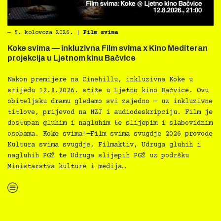
―
5. kolovoza 2026.
|
Film svima
Koke svima — inkluzivna Film svima x Kino Mediteran
projekcija u Ljetnom kinu Bačvice
Nakon premijere na Cinehillu, inkluzivna Koke u
srijedu 12.8.2026. stiže u Ljetno kino Bačvice. Ovu
obiteljsku dramu gledamo svi zajedno — uz inkluzivne
titlove, prijevod na HZJ i audiodeskripciju. Film je
dostupan gluhim i nagluhim te slijepim i slabovidnim
osobama. Koke svima!—Film svima svugdje 2026 provode
Kultura svima svugdje, Filmaktiv, Udruga gluhih i
nagluhih PGŽ te Udruga slijepih PGŽ uz podršku
Ministarstva kulture i medija…
“Koke svima — inkluzivna Film svima x Kino Mediteran projekcija u Ljetnom kinu Bačvice”