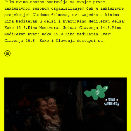
Film svima snažno nastavlja sa svojom prvom
inkluzivnom sezonom organiziranjem čak 4 inkluzivne
projekcije! Gledamo filmove, svi zajedno u kinima
Kina Mediteran u Jelsi i Hvaru:Kino Mediteran Jelsa:
Koke 13.8.Kino Mediteran Jelsa: Glavonja 14.8.Kino
Mediteran Hvar: Koke 15.8.Kino Mediteran Hvar:
Glavonja 16.8. Koke i Glavonja dostupni su…
“Kino Mediteran i Film svima nastavljaju inkluzivnu turneju na Hvaru”