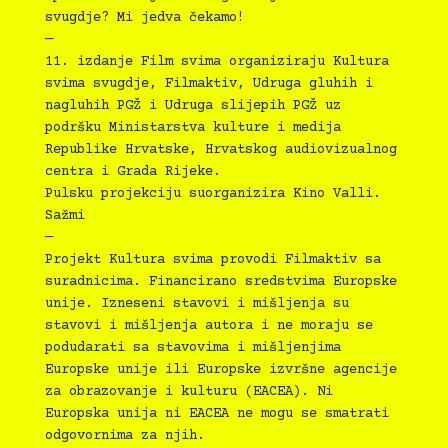
svugdje? Mi jedva čekamo!
—
11.⁠ ⁠izdanje Film svima organiziraju Kultura
svima svugdje, Filmaktiv, Udruga gluhih i
nagluhih PGŽ i Udruga slijepih PGŽ uz
podršku Ministarstva kulture i medija
Republike Hrvatske, Hrvatskog audiovizualnog
centra i Grada Rijeke.
Pulsku projekciju suorganizira Kino Valli.
Sažmi
—
Projekt Kultura svima provodi Filmaktiv sa
suradnicima. Financirano sredstvima Europske
unije. Izneseni stavovi i mišljenja su
stavovi i mišljenja autora i ne moraju se
podudarati sa stavovima i mišljenjima
Europske unije ili Europske izvršne agencije
za obrazovanje i kulturu (EACEA). Ni
Europska unija ni EACEA ne mogu se smatrati
odgovornima za njih.