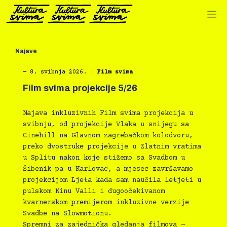
Preskoči
na
sadržaj
Najave
―
8. svibnja 2026.
|
Film svima
Film svima projekcije 5/26
Najava inkluzivnih Film svima projekcija u
svibnju, od projekcije Vlaka u snijegu sa
Cinehill na Glavnom zagrebačkom kolodvoru,
preko dvostruke projekcije u Zlatnim vratima
u Splitu nakon koje stižemo sa Svadbom u
Šibenik pa u Karlovac, a mjesec završavamo
projekcijom Ljeta kada sam naučila letjeti u
pulskom Kinu Valli i dugoočekivanom
kvarnerskom premijerom inkluzivne verzije
Svadbe na Slowmotionu.
Spremni za zajednička gledanja filmova —