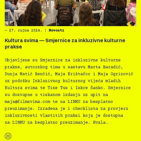
―
27. rujna 2024.
|
Novosti
Kultura svima — Smjernice za inkluzivne kulturne
prakse
Objavljene su Smjernice za inkluzivne kulturne
prakse, autorskog tima u sastavu Marta Baradić,
Dunja Matić Benčić, Maja Krištafor i Maja Ogrizović
uz podršku Inkluzivnog kulturnog vijeća mladih
Kultura svima te Tine Tus i Iskre Šanko. Smjernice
su dostupne u tiskanom izdanju uz upit na
maja@filmsvima.com
te na LINKU za besplatno
preuzimanje. Izrađena je i checklista za provjeru
inkluzivnosti vlastitih praksi koja je dostupna
na LINKU za besplatno preuzimanje. Hvala…
“Kultura svima — Smjernice za inkluzivne kulturne prakse”