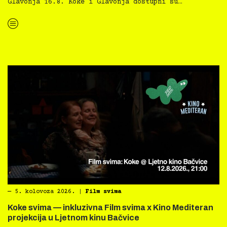
Glavonja 16.8. Koke i Glavonja dostupni su…
“Kino Mediteran i Film svima nastavljaju inkluzivnu turneju na Hvaru”
―
5. kolovoza 2026.
|
Film svima
Koke svima — inkluzivna Film svima x Kino Mediteran
projekcija u Ljetnom kinu Bačvice