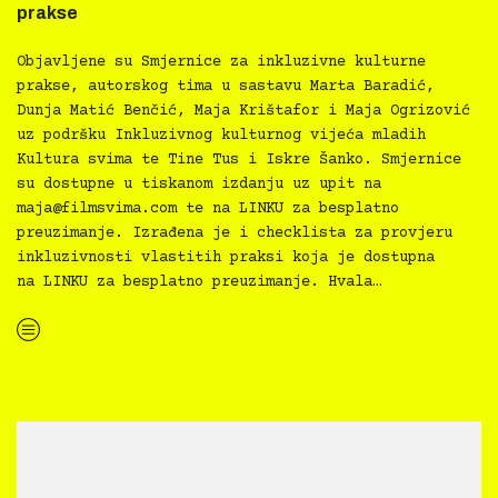
prakse
Objavljene su Smjernice za inkluzivne kulturne
prakse, autorskog tima u sastavu Marta Baradić,
Dunja Matić Benčić, Maja Krištafor i Maja Ogrizović
uz podršku Inkluzivnog kulturnog vijeća mladih
Kultura svima te Tine Tus i Iskre Šanko. Smjernice
su dostupne u tiskanom izdanju uz upit na
maja@filmsvima.com
te na LINKU za besplatno
preuzimanje. Izrađena je i checklista za provjeru
inkluzivnosti vlastitih praksi koja je dostupna
na LINKU za besplatno preuzimanje. Hvala…
“Kultura svima — Smjernice za inkluzivne kulturne prakse”