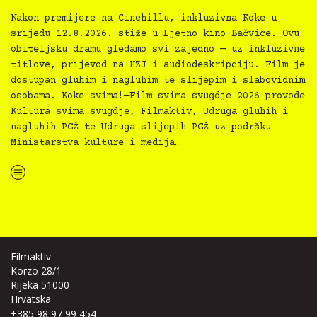
Nakon premijere na Cinehillu, inkluzivna Koke u
srijedu 12.8.2026. stiže u Ljetno kino Bačvice. Ovu
obiteljsku dramu gledamo svi zajedno — uz inkluzivne
titlove, prijevod na HZJ i audiodeskripciju. Film je
dostupan gluhim i nagluhim te slijepim i slabovidnim
osobama. Koke svima!—Film svima svugdje 2026 provode
Kultura svima svugdje, Filmaktiv, Udruga gluhih i
nagluhih PGŽ te Udruga slijepih PGŽ uz podršku
Ministarstva kulture i medija…
“Koke svima — inkluzivna Film svima x Kino Mediteran projekcija u Ljetnom kinu Bačvice”
Filmaktiv
Korzo 28/1
Rijeka 51000
Hrvatska
+385 98 97 99 454