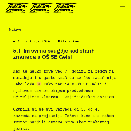
Preskoči
na
sadržaj
Najave
―
21. svibnja 2026.
|
Film svima
5. Film svima svugdje kod starih
znanaca u OŠ SE Gelsi
Kad te netko zove već 7. godinu za redom na
suradnju i u goste znaš da to što radiš nije
tako loše
Tako nam je s OŠ SE Gelsi i
njihovom divnom ekipom predvođenom
učiteljicom Vlastom i knjižničarkom Sorajom.
Okupili su se svi razredi od 1. do 4.
razreda na projekciji Ježeve kuće i s našom
Ivonom naučili osnove hrvatskog znakovnog
jezika.