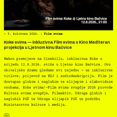
―
5. kolovoza 2026.
|
Film svima
Koke svima — inkluzivna Film svima x Kino Mediteran
projekcija u Ljetnom kinu Bačvice
Nakon premijere na Cinehillu, inkluzivna Koke u
srijedu 12.8.2026. stiže u Ljetno kino Bačvice. Ovu
obiteljsku dramu gledamo svi zajedno — uz inkluzivne
titlove, prijevod na HZJ i audiodeskripciju. Film je
dostupan gluhim i nagluhim te slijepim i slabovidnim
osobama. Koke svima!—Film svima svugdje 2026 provode
Kultura svima svugdje, Filmaktiv, Udruga gluhih i
nagluhih PGŽ te Udruga slijepih PGŽ uz podršku
Ministarstva kulture i medija…