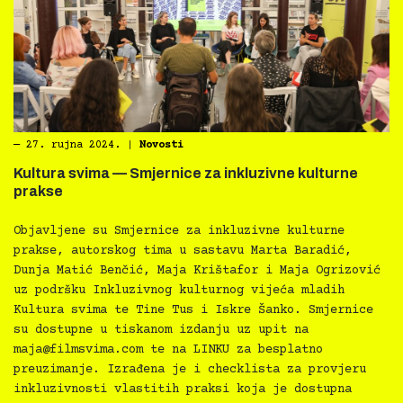
―
27. rujna 2024.
|
Novosti
Kultura svima — Smjernice za inkluzivne kulturne
prakse
Objavljene su Smjernice za inkluzivne kulturne
prakse, autorskog tima u sastavu Marta Baradić,
Dunja Matić Benčić, Maja Krištafor i Maja Ogrizović
uz podršku Inkluzivnog kulturnog vijeća mladih
Kultura svima te Tine Tus i Iskre Šanko. Smjernice
su dostupne u tiskanom izdanju uz upit na
maja@filmsvima.com
te na LINKU za besplatno
preuzimanje. Izrađena je i checklista za provjeru
inkluzivnosti vlastitih praksi koja je dostupna