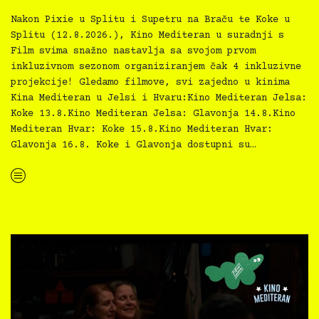
Nakon Pixie u Splitu i Supetru na Braču te Koke u
Splitu (12.8.2026.), Kino Mediteran u suradnji s
Film svima snažno nastavlja sa svojom prvom
inkluzivnom sezonom organiziranjem čak 4 inkluzivne
projekcije! Gledamo filmove, svi zajedno u kinima
Kina Mediteran u Jelsi i Hvaru:Kino Mediteran Jelsa:
Koke 13.8.Kino Mediteran Jelsa: Glavonja 14.8.Kino
Mediteran Hvar: Koke 15.8.Kino Mediteran Hvar:
Glavonja 16.8. Koke i Glavonja dostupni su…
“Kino Mediteran i Film svima nastavljaju inkluzivnu turneju na Hvaru”