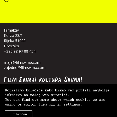
“Koke svima — inkluzivna Film svima x Kino Mediteran projekcija u Ljetnom kinu Bačvice”
Filmaktiv
Korzo 28/1
Rijeka 51000
Hrvatska
+385 98 97 99 454
maja@filmsvima.com
zajedno@filmsvima.com
Koristimo kolačiće kako bismo vam pružili najbolje
iskustvo na našoj web stranici.
You can find out more about which cookies we are
using or switch them off in
settings
.
© 2026. Film Svima -
Filmaktiv
|
Postavke kolačića
,
Uvjeti korištenja
| Design:
Anja
Kralj
+
Teja Ideja
, Site:
WiseMedia
Prihvaćam