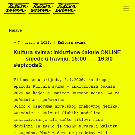
Preskoči
na
sadržaj
Najave
―
7. travnja 2026.
|
Kultura svima
Kultura svima: inkluzivne ćakule ONLINE
—— srijede u travnju, 15:00——16:30
#epizoda2
Vidimo se u srijedu, 8.4.2026. na drugoj
epizodi Kultura svima — inkluzivnih ćakula
2026 na kojoj s Damirom Heregom učimo HZJ za
početnike i početnice
Učimo o osnovama hrvatskog znakovnog jezika,
zajednici i kulturi Gluhih; modelima
inkluziviranja ili zašto titlovi nisu
dovoljni te zašto je važno stvarati kulturu
— zajedno. Naučit ćemo se predstaviti i