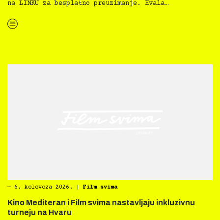
na LINKU za besplatno preuzimanje. Hvala…
“Kultura svima — Smjernice za inkluzivne kulturne prakse”
―
6. kolovoza 2026.
|
Film svima
Kino Mediteran i Film svima nastavljaju inkluzivnu
turneju na Hvaru