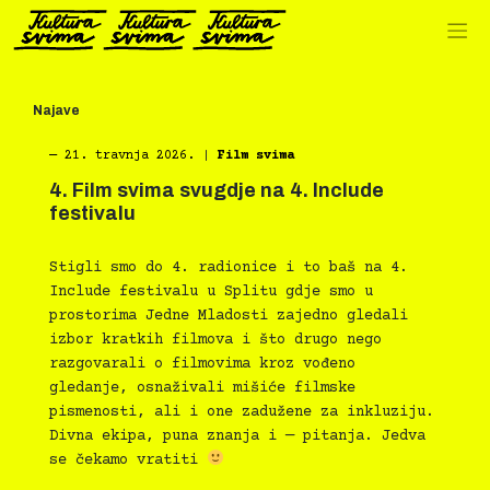
Preskoči
na
sadržaj
Najave
―
21. travnja 2026.
|
Film svima
4. Film svima svugdje na 4. Include
festivalu
Stigli smo do 4. radionice i to baš na 4.
Include festivalu u Splitu gdje smo u
prostorima Jedne Mladosti zajedno gledali
izbor kratkih filmova i što drugo nego
razgovarali o filmovima kroz vođeno
gledanje, osnaživali mišiće filmske
pismenosti, ali i one zadužene za inkluziju.
Divna ekipa, puna znanja i — pitanja. Jedva
se čekamo vratiti