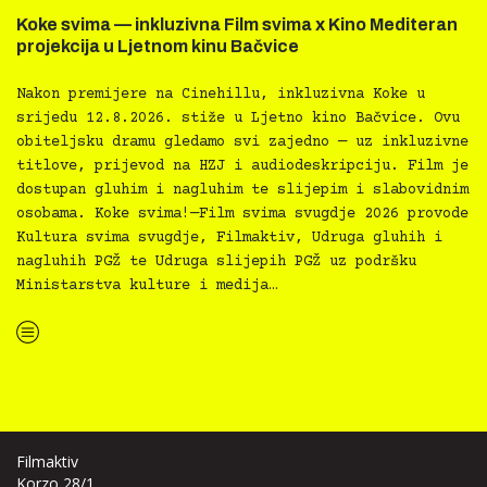
Koke svima — inkluzivna Film svima x Kino Mediteran
projekcija u Ljetnom kinu Bačvice
Nakon premijere na Cinehillu, inkluzivna Koke u
srijedu 12.8.2026. stiže u Ljetno kino Bačvice. Ovu
obiteljsku dramu gledamo svi zajedno — uz inkluzivne
titlove, prijevod na HZJ i audiodeskripciju. Film je
dostupan gluhim i nagluhim te slijepim i slabovidnim
osobama. Koke svima!—Film svima svugdje 2026 provode
Kultura svima svugdje, Filmaktiv, Udruga gluhih i
nagluhih PGŽ te Udruga slijepih PGŽ uz podršku
Ministarstva kulture i medija…
“Koke svima — inkluzivna Film svima x Kino Mediteran projekcija u Ljetnom kinu Bačvice”
Filmaktiv
Korzo 28/1