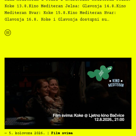
Koke 13.8.Kino Mediteran Jelsa: Glavonja 14.8.Kino
Mediteran Hvar: Koke 15.8.Kino Mediteran Hvar:
Glavonja 16.8. Koke i Glavonja dostupni su…
“Kino Mediteran i Film svima nastavljaju inkluzivnu turneju na Hvaru”
―
5. kolovoza 2026.
|
Film svima