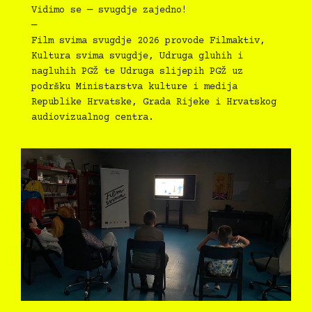
Vidimo se — svugdje zajedno!
—
Film svima svugdje 2026 provode Filmaktiv,
Kultura svima svugdje, Udruga gluhih i
nagluhih PGŽ te Udruga slijepih PGŽ uz
podršku Ministarstva kulture i medija
Republike Hrvatske, Grada Rijeke i Hrvatskog
audiovizualnog centra.