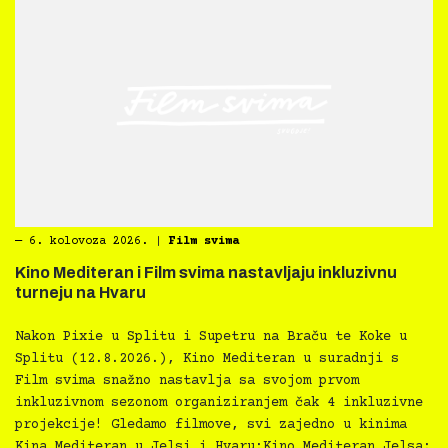
―
6. kolovoza 2026.
|
Film svima
Kino Mediteran i Film svima nastavljaju inkluzivnu
turneju na Hvaru
Nakon Pixie u Splitu i Supetru na Braču te Koke u
Splitu (12.8.2026.), Kino Mediteran u suradnji s
Film svima snažno nastavlja sa svojom prvom
inkluzivnom sezonom organiziranjem čak 4 inkluzivne
projekcije! Gledamo filmove, svi zajedno u kinima
Kina Mediteran u Jelsi i Hvaru:Kino Mediteran Jelsa: