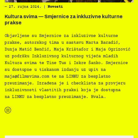
―
27. rujna 2024.
|
Novosti
Kultura svima — Smjernice za inkluzivne kulturne
prakse
Objavljene su Smjernice za inkluzivne kulturne
prakse, autorskog tima u sastavu Marta Baradić,
Dunja Matić Benčić, Maja Krištafor i Maja Ogrizović
uz podršku Inkluzivnog kulturnog vijeća mladih
Kultura svima te Tine Tus i Iskre Šanko. Smjernice
su dostupne u tiskanom izdanju uz upit na
maja@filmsvima.com
te na LINKU za besplatno
preuzimanje. Izrađena je i checklista za provjeru
inkluzivnosti vlastitih praksi koja je dostupna
na LINKU za besplatno preuzimanje. Hvala…
“Kultura svima — Smjernice za inkluzivne kulturne prakse”