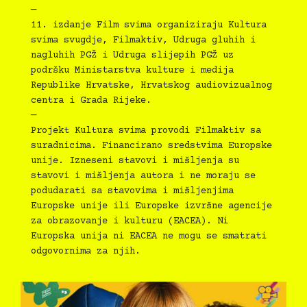
—
11.⁠ ⁠izdanje Film svima organiziraju Kultura
svima svugdje, Filmaktiv, Udruga gluhih i
nagluhih PGŽ i Udruga slijepih PGŽ uz
podršku Ministarstva kulture i medija
Republike Hrvatske, Hrvatskog audiovizualnog
centra i Grada Rijeke.
—
Projekt Kultura svima provodi Filmaktiv sa
suradnicima. Financirano sredstvima Europske
unije. Izneseni stavovi i mišljenja su
stavovi i mišljenja autora i ne moraju se
podudarati sa stavovima i mišljenjima
Europske unije ili Europske izvršne agencije
za obrazovanje i kulturu (EACEA). Ni
Europska unija ni EACEA ne mogu se smatrati
odgovornima za njih.