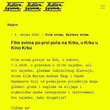
Preskoči
na
sadržaj
Najave
―
5. ožujka 2026.
|
Film svima
,
Kultura svima
Film svima po prvi puta na Krku, u Krku u
Kino Krku
Film svima putuje na Krk, u subotu,
7.3.2026. s početkom u 10:00 zajedno, ali
svi zajedno, gledamo inkluzivnog Glavonju,
divan film Marine Andree Škop i Vande
Raymanove koji od premijerne projekcije mogu
gledati gluhe i nagluhe te slijepe i
slabovidne osobe ravnopravno i istovremeno.
Svi zajedno, kako drugačije?
Vidimo se!