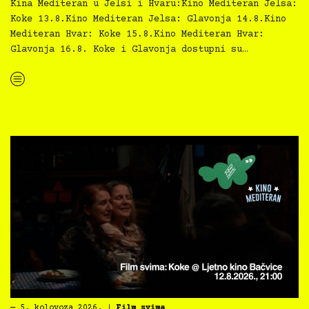
Kina Mediteran u Jelsi i Hvaru:Kino Mediteran Jelsa:
Koke 13.8.Kino Mediteran Jelsa: Glavonja 14.8.Kino
Mediteran Hvar: Koke 15.8.Kino Mediteran Hvar:
Glavonja 16.8. Koke i Glavonja dostupni su…
“Kino Mediteran i Film svima nastavljaju inkluzivnu turneju na Hvaru”
―
5. kolovoza 2026.
|
Film svima