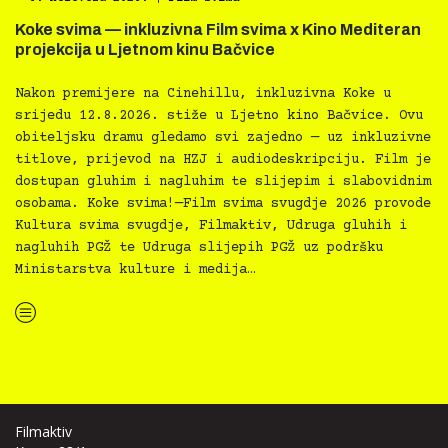
Koke svima — inkluzivna Film svima x Kino Mediteran
projekcija u Ljetnom kinu Bačvice
Nakon premijere na Cinehillu, inkluzivna Koke u
srijedu 12.8.2026. stiže u Ljetno kino Bačvice. Ovu
obiteljsku dramu gledamo svi zajedno — uz inkluzivne
titlove, prijevod na HZJ i audiodeskripciju. Film je
dostupan gluhim i nagluhim te slijepim i slabovidnim
osobama. Koke svima!—Film svima svugdje 2026 provode
Kultura svima svugdje, Filmaktiv, Udruga gluhih i
nagluhih PGŽ te Udruga slijepih PGŽ uz podršku
Ministarstva kulture i medija…
“Koke svima — inkluzivna Film svima x Kino Mediteran projekcija u Ljetnom kinu Bačvice”
Filmaktiv