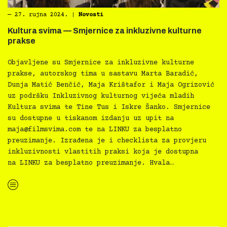
―
27. rujna 2024.
|
Novosti
Kultura svima — Smjernice za inkluzivne kulturne
prakse
Objavljene su Smjernice za inkluzivne kulturne
prakse, autorskog tima u sastavu Marta Baradić,
Dunja Matić Benčić, Maja Krištafor i Maja Ogrizović
uz podršku Inkluzivnog kulturnog vijeća mladih
Kultura svima te Tine Tus i Iskre Šanko. Smjernice
su dostupne u tiskanom izdanju uz upit na
maja@filmsvima.com
te na LINKU za besplatno
preuzimanje. Izrađena je i checklista za provjeru
inkluzivnosti vlastitih praksi koja je dostupna
na LINKU za besplatno preuzimanje. Hvala…
“Kultura svima — Smjernice za inkluzivne kulturne prakse”