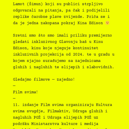
Lamot (Šimun) koji su publici strpljivo
odgovarali na pitanja, pa čak i podijelili
replike čarobne plave zvijezde. Priča se i
da je jedna zakopana pokraj Kina Edison
Sretni smo što smo imali priliku premijerno
gledati inkluzivnog Glavonju baš u Kinu
Edison, kinu koje njeguje kontinuitet
inkluzivnih projekcija od 2024. te u gradu u
kojem sjajno surađujemo sa zajednicama
gluhih i nagluhih te slijepih i slabovidnih.
Gledajmo filmove — zajedno!
—
Film svima!
—
11.⁠ ⁠izdanje Film svima organiziraju Kultura
svima svugdje, Filmaktiv, Udruga gluhih i
nagluhih PGŽ i Udruga slijepih PGŽ uz
podršku Ministarstva kulture i medija