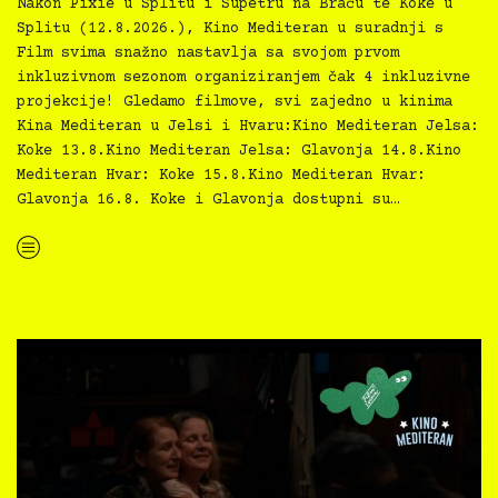
Nakon Pixie u Splitu i Supetru na Braču te Koke u
Splitu (12.8.2026.), Kino Mediteran u suradnji s
Film svima snažno nastavlja sa svojom prvom
inkluzivnom sezonom organiziranjem čak 4 inkluzivne
projekcije! Gledamo filmove, svi zajedno u kinima
Kina Mediteran u Jelsi i Hvaru:Kino Mediteran Jelsa:
Koke 13.8.Kino Mediteran Jelsa: Glavonja 14.8.Kino
Mediteran Hvar: Koke 15.8.Kino Mediteran Hvar:
Glavonja 16.8. Koke i Glavonja dostupni su…
“Kino Mediteran i Film svima nastavljaju inkluzivnu turneju na Hvaru”