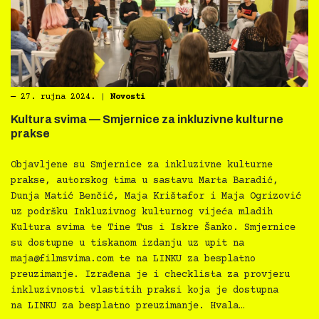
―
27. rujna 2024.
|
Novosti
Kultura svima — Smjernice za inkluzivne kulturne
prakse
Objavljene su Smjernice za inkluzivne kulturne
prakse, autorskog tima u sastavu Marta Baradić,
Dunja Matić Benčić, Maja Krištafor i Maja Ogrizović
uz podršku Inkluzivnog kulturnog vijeća mladih
Kultura svima te Tine Tus i Iskre Šanko. Smjernice
su dostupne u tiskanom izdanju uz upit na
maja@filmsvima.com
te na LINKU za besplatno
preuzimanje. Izrađena je i checklista za provjeru
inkluzivnosti vlastitih praksi koja je dostupna
na LINKU za besplatno preuzimanje. Hvala…