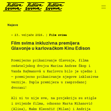
Preskoči
na
sadržaj
Najave
―
23. veljače 2026.
|
Film svima
Film svima inkluzivna premijera
Glavonje u karlovačkom Kinu Edison
Premijerno prikazivanje Glavonje, filma
redateljskog dvojca Marina Andree Škop i
Vanda Raýmanová u Karlovcu bilo je ujedno i
— premijerno prikazivanje njegove inkluzivne
verzije. Dupla premijera u rasprodanoj
dvorani!
Ali ni to nije sve, na projekciju su stigle
i zvijezde filma, odnosno Marta Mihanović
(Alisa), Maks Kleončić (Milan) i Andrija