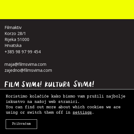
Filmaktiv
Korzo 28/1
Rijeka 51000
Hrvatska
+385 98 97 99 454
maja@filmsvima.com
zajedno@filmsvima.com
Koristimo kolačiće kako bismo vam pružili najbolje
iskustvo na našoj web stranici.
You can find out more about which cookies we are
using or switch them off in
settings
.
© 2026. Film Svima -
Filmaktiv
|
Postavke kolačića
,
Uvjeti korištenja
| Design:
Anja
Kralj
+
Teja Ideja
, Site:
WiseMedia
Prihvaćam