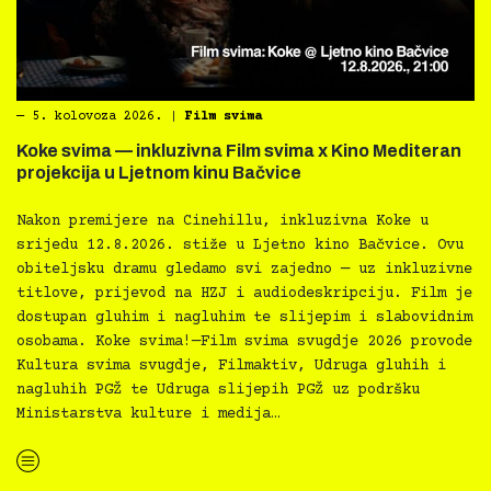
―
5. kolovoza 2026.
|
Film svima
Koke svima — inkluzivna Film svima x Kino Mediteran
projekcija u Ljetnom kinu Bačvice
Nakon premijere na Cinehillu, inkluzivna Koke u
srijedu 12.8.2026. stiže u Ljetno kino Bačvice. Ovu
obiteljsku dramu gledamo svi zajedno — uz inkluzivne
titlove, prijevod na HZJ i audiodeskripciju. Film je
dostupan gluhim i nagluhim te slijepim i slabovidnim
osobama. Koke svima!—Film svima svugdje 2026 provode
Kultura svima svugdje, Filmaktiv, Udruga gluhih i
nagluhih PGŽ te Udruga slijepih PGŽ uz podršku
Ministarstva kulture i medija…
“Koke svima — inkluzivna Film svima x Kino Mediteran projekcija u Ljetnom kinu Bačvice”