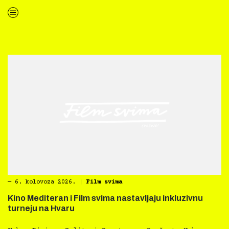
“Kultura svima — Smjernice za inkluzivne kulturne prakse”
―
6. kolovoza 2026.
|
Film svima
Kino Mediteran i Film svima nastavljaju inkluzivnu
turneju na Hvaru