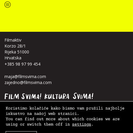
“Koke svima — inkluzivna Film svima x Kino Mediteran projekcija u Ljetnom kinu Bačvice”
Filmaktiv
Korzo 28/1
Rijeka 51000
Hrvatska
+385 98 97 99 454
maja@filmsvima.com
zajedno@filmsvima.com
Koristimo kolačiće kako bismo vam pružili najbolje
iskustvo na našoj web stranici.
You can find out more about which cookies we are
using or switch them off in
settings
.
© 2026. Film Svima -
Filmaktiv
|
Postavke kolačića
,
Uvjeti korištenja
| Design:
Anja