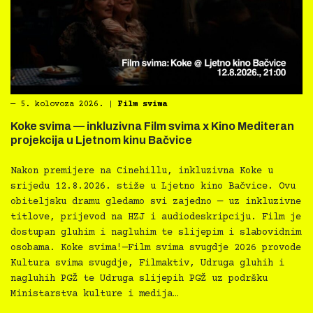
―
5. kolovoza 2026.
|
Film svima
Koke svima — inkluzivna Film svima x Kino Mediteran
projekcija u Ljetnom kinu Bačvice
Nakon premijere na Cinehillu, inkluzivna Koke u
srijedu 12.8.2026. stiže u Ljetno kino Bačvice. Ovu
obiteljsku dramu gledamo svi zajedno — uz inkluzivne
titlove, prijevod na HZJ i audiodeskripciju. Film je
dostupan gluhim i nagluhim te slijepim i slabovidnim
osobama. Koke svima!—Film svima svugdje 2026 provode
Kultura svima svugdje, Filmaktiv, Udruga gluhih i
nagluhih PGŽ te Udruga slijepih PGŽ uz podršku
Ministarstva kulture i medija…