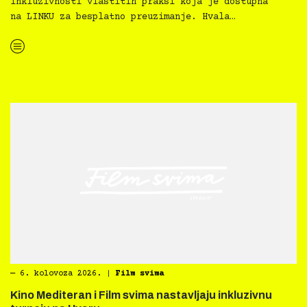
inkluzivnosti vlastitih praksi koja je dostupna
na LINKU za besplatno preuzimanje. Hvala…
“Kultura svima — Smjernice za inkluzivne kulturne prakse”
―
6. kolovoza 2026.
|
Film svima
Kino Mediteran i Film svima nastavljaju inkluzivnu