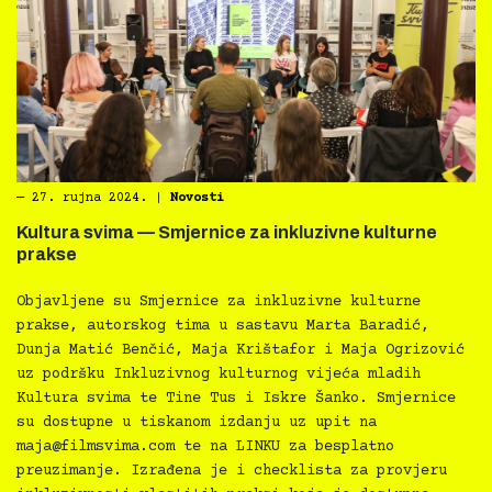
―
27. rujna 2024.
|
Novosti
Kultura svima — Smjernice za inkluzivne kulturne
prakse
Objavljene su Smjernice za inkluzivne kulturne
prakse, autorskog tima u sastavu Marta Baradić,
Dunja Matić Benčić, Maja Krištafor i Maja Ogrizović
uz podršku Inkluzivnog kulturnog vijeća mladih
Kultura svima te Tine Tus i Iskre Šanko. Smjernice
su dostupne u tiskanom izdanju uz upit na
maja@filmsvima.com
te na LINKU za besplatno
preuzimanje. Izrađena je i checklista za provjeru