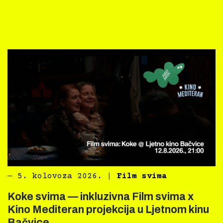
―
5. kolovoza 2026.
|
Film svima
Koke svima — inkluzivna Film svima x
Kino Mediteran projekcija u Ljetnom kinu
Bačvice