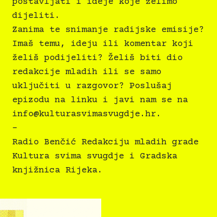
postavljati i ideje koje želimo
dijeliti.
Zanima te snimanje radijske emisije?
Imaš temu, ideju ili komentar koji
želiš podijeliti? Želiš biti dio
redakcije mladih ili se samo
uključiti u razgovor? Poslušaj
epizodu na linku i javi nam se na
info@kulturasvimasvugdje.hr
.
–
Radio Benčić Redakciju mladih grade
Kultura svima svugdje i Gradska
knjižnica Rijeka.