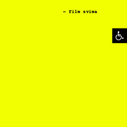
← Film svima
Op