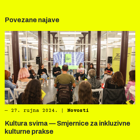
Povezane najave
―
27. rujna 2024.
|
Novosti
Kultura svima — Smjernice za inkluzivne
kulturne prakse