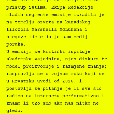
Tema ove emisije su mediji i meta
pristup istima. Ekipa Redakcije
mladih segmente emisije izradila je
na temelju osvrta na kanadskog
filozofa Marshalla McLuhana i
njegove ideje da je sam medij
poruka.
U emisiji se kritički ispituje
akademska zajednica, njen diskurs te
model proizvodnje i razmjene znanja;
raspravlja se o vojnom roku koji se
u Hrvatsku uvodi od 2026. i
postavlja se pitanje je li sve što
radimo na internetu performativno i
znamo li tko smo ako nas nitko ne
gleda.