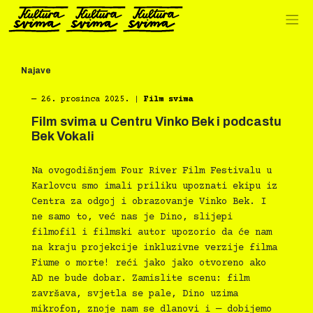
Preskoči
na
sadržaj
Najave
―
26. prosinca 2025.
|
Film svima
Film svima u Centru Vinko Bek i podcastu
Bek Vokali
Na ovogodišnjem Four River Film Festivalu u
Karlovcu smo imali priliku upoznati ekipu iz
Centra za odgoj i obrazovanje Vinko Bek. I
ne samo to, već nas je Dino, slijepi
filmofil i filmski autor upozorio da će nam
na kraju projekcije inkluzivne verzije filma
Fiume o morte! reći jako jako otvoreno ako
AD ne bude dobar. Zamislite scenu: film
završava, svjetla se pale, Dino uzima
mikrofon, znoje nam se dlanovi i — dobijemo