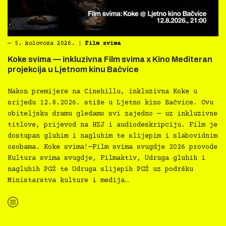
―
5. kolovoza 2026.
|
Film svima
Koke svima — inkluzivna Film svima x Kino Mediteran
projekcija u Ljetnom kinu Bačvice
Nakon premijere na Cinehillu, inkluzivna Koke u
srijedu 12.8.2026. stiže u Ljetno kino Bačvice. Ovu
obiteljsku dramu gledamo svi zajedno — uz inkluzivne
titlove, prijevod na HZJ i audiodeskripciju. Film je
dostupan gluhim i nagluhim te slijepim i slabovidnim
osobama. Koke svima!—Film svima svugdje 2026 provode
Kultura svima svugdje, Filmaktiv, Udruga gluhih i
nagluhih PGŽ te Udruga slijepih PGŽ uz podršku
Ministarstva kulture i medija…
“Koke svima — inkluzivna Film svima x Kino Mediteran projekcija u Ljetnom kinu Bačvice”