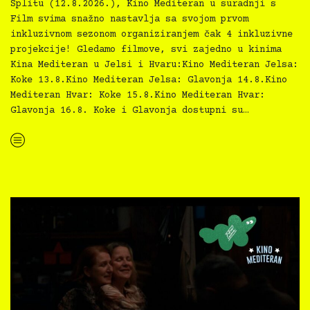
Splitu (12.8.2026.), Kino Mediteran u suradnji s
Film svima snažno nastavlja sa svojom prvom
inkluzivnom sezonom organiziranjem čak 4 inkluzivne
projekcije! Gledamo filmove, svi zajedno u kinima
Kina Mediteran u Jelsi i Hvaru:Kino Mediteran Jelsa:
Koke 13.8.Kino Mediteran Jelsa: Glavonja 14.8.Kino
Mediteran Hvar: Koke 15.8.Kino Mediteran Hvar:
Glavonja 16.8. Koke i Glavonja dostupni su…
“Kino Mediteran i Film svima nastavljaju inkluzivnu turneju na Hvaru”