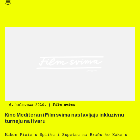
“Kultura svima — Smjernice za inkluzivne kulturne prakse”
―
6. kolovoza 2026.
|
Film svima
Kino Mediteran i Film svima nastavljaju inkluzivnu
turneju na Hvaru
Nakon Pixie u Splitu i Supetru na Braču te Koke u