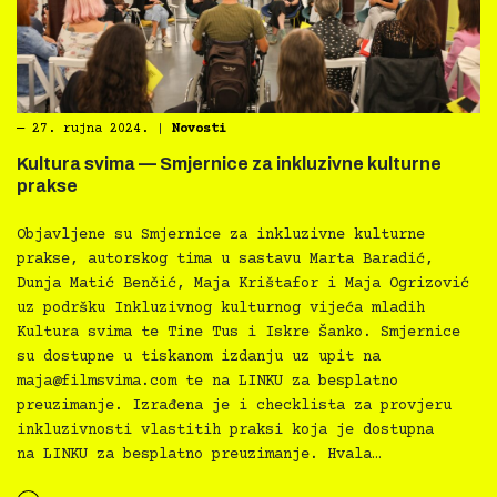
―
27. rujna 2024.
|
Novosti
Kultura svima — Smjernice za inkluzivne kulturne
prakse
Objavljene su Smjernice za inkluzivne kulturne
prakse, autorskog tima u sastavu Marta Baradić,
Dunja Matić Benčić, Maja Krištafor i Maja Ogrizović
uz podršku Inkluzivnog kulturnog vijeća mladih
Kultura svima te Tine Tus i Iskre Šanko. Smjernice
su dostupne u tiskanom izdanju uz upit na
maja@filmsvima.com
te na LINKU za besplatno
preuzimanje. Izrađena je i checklista za provjeru
inkluzivnosti vlastitih praksi koja je dostupna
na LINKU za besplatno preuzimanje. Hvala…