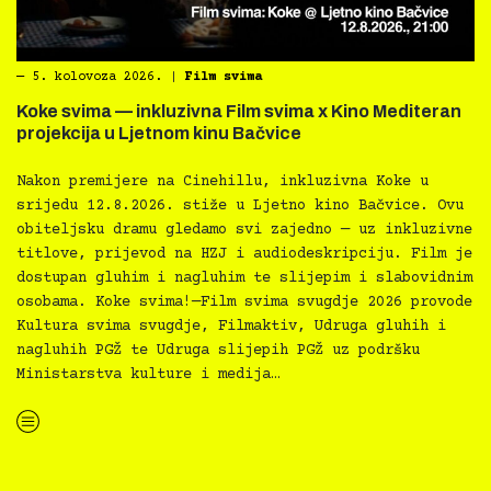
―
5. kolovoza 2026.
|
Film svima
Koke svima — inkluzivna Film svima x Kino Mediteran
projekcija u Ljetnom kinu Bačvice
Nakon premijere na Cinehillu, inkluzivna Koke u
srijedu 12.8.2026. stiže u Ljetno kino Bačvice. Ovu
obiteljsku dramu gledamo svi zajedno — uz inkluzivne
titlove, prijevod na HZJ i audiodeskripciju. Film je
dostupan gluhim i nagluhim te slijepim i slabovidnim
osobama. Koke svima!—Film svima svugdje 2026 provode
Kultura svima svugdje, Filmaktiv, Udruga gluhih i
nagluhih PGŽ te Udruga slijepih PGŽ uz podršku
Ministarstva kulture i medija…
“Koke svima — inkluzivna Film svima x Kino Mediteran projekcija u Ljetnom kinu Bačvice”