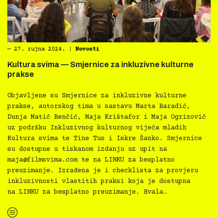
―
27. rujna 2024.
|
Novosti
Kultura svima — Smjernice za inkluzivne kulturne
prakse
Objavljene su Smjernice za inkluzivne kulturne
prakse, autorskog tima u sastavu Marta Baradić,
Dunja Matić Benčić, Maja Krištafor i Maja Ogrizović
uz podršku Inkluzivnog kulturnog vijeća mladih
Kultura svima te Tine Tus i Iskre Šanko. Smjernice
su dostupne u tiskanom izdanju uz upit na
maja@filmsvima.com
te na LINKU za besplatno
preuzimanje. Izrađena je i checklista za provjeru
inkluzivnosti vlastitih praksi koja je dostupna
na LINKU za besplatno preuzimanje. Hvala…
“Kultura svima — Smjernice za inkluzivne kulturne prakse”