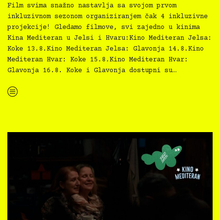
Film svima snažno nastavlja sa svojom prvom
inkluzivnom sezonom organiziranjem čak 4 inkluzivne
projekcije! Gledamo filmove, svi zajedno u kinima
Kina Mediteran u Jelsi i Hvaru:Kino Mediteran Jelsa:
Koke 13.8.Kino Mediteran Jelsa: Glavonja 14.8.Kino
Mediteran Hvar: Koke 15.8.Kino Mediteran Hvar:
Glavonja 16.8. Koke i Glavonja dostupni su…
“Kino Mediteran i Film svima nastavljaju inkluzivnu turneju na Hvaru”