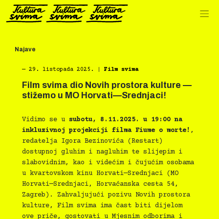
Preskoči
na
sadržaj
Najave
―
29. listopada 2025.
|
Film svima
Film svima dio Novih prostora kulture —
stižemo u MO Horvati—Srednjaci!
Vidimo se u
subotu, 8.11.2025. u 19:00 na
inkluzivnoj projekciji filma Fiume o morte!
,
redatelja Igora Bezinovića (Restart)
dostupnoj gluhim i nagluhim te slijepim i
slabovidnim, kao i videćim i čujućim osobama
u kvartovskom kinu Horvati—Srednjaci (MO
Horvati—Srednjaci, Horvaćanska cesta 54,
Zagreb). Zahvaljujući pozivu Novih prostora
kulture, Film svima ima čast biti dijelom
ove priče, gostovati u Mjesnim odborima i