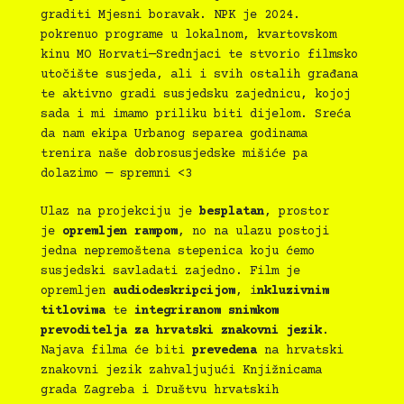
graditi Mjesni boravak. NPK je 2024.
pokrenuo programe u lokalnom, kvartovskom
kinu MO Horvati—Srednjaci te stvorio filmsko
utočište susjeda, ali i svih ostalih građana
te aktivno gradi susjedsku zajednicu, kojoj
sada i mi imamo priliku biti dijelom. Sreća
da nam ekipa Urbanog separea godinama
trenira naše dobrosusjedske mišiće pa
dolazimo — spremni <3
Ulaz na projekciju je
besplatan
, prostor
je
opremljen rampom
, no na ulazu postoji
jedna nepremoštena stepenica koju ćemo
susjedski savladati zajedno. Film je
opremljen
audiodeskripcijom
, i
nkluzivnim
titlovima
te
integriranom snimkom
prevoditelja za hrvatski znakovni jezik
.
Najava filma će biti
prevedena
na hrvatski
znakovni jezik zahvaljujući Knjižnicama
grada Zagreba i Društvu hrvatskih