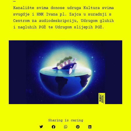
—
Kazalište svima donose udruga Kultura svima
svugdje i HNK Ivana pl. Zajca u suradnji s
Centrom za audiodeskripciju, Udrugom gluhih
i nagluhih PGŽ te Udrugom slijepih PGŽ.
Sharing is caring