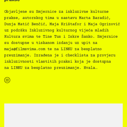
Objavljene su Smjernice za inkluzivne kulturne
prakse, autorskog tima u sastavu Marta Baradić,
Dunja Matić Benčić, Maja Krištafor i Maja Ogrizović
uz podršku Inkluzivnog kulturnog vijeća mladih
Kultura svima te Tine Tus i Iskre Šanko. Smjernice
su dostupne u tiskanom izdanju uz upit na
maja@filmsvima.com
te na LINKU za besplatno
preuzimanje. Izrađena je i checklista za provjeru
inkluzivnosti vlastitih praksi koja je dostupna
na LINKU za besplatno preuzimanje. Hvala…
“Kultura svima — Smjernice za inkluzivne kulturne prakse”