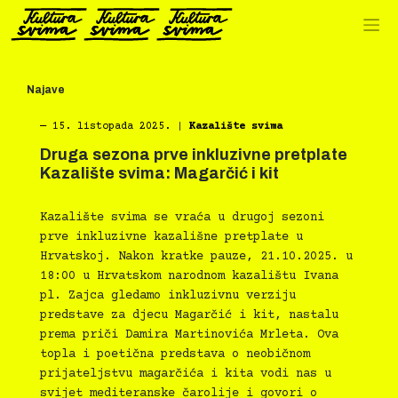
Preskoči
na
sadržaj
Najave
―
15. listopada 2025.
|
Kazalište svima
Druga sezona prve inkluzivne pretplate
Kazalište svima: Magarčić i kit
Kazalište svima se vraća u drugoj sezoni
prve inkluzivne kazališne pretplate u
Hrvatskoj. Nakon kratke pauze, 21.10.2025. u
18:00 u Hrvatskom narodnom kazalištu Ivana
pl. Zajca gledamo inkluzivnu verziju
predstave za djecu Magarčić i kit, nastalu
prema priči Damira Martinovića Mrleta. Ova
topla i poetična predstava o neobičnom
prijateljstvu magarčića i kita vodi nas u
svijet mediteranske čarolije i govori o