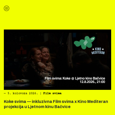
“Kino Mediteran i Film svima nastavljaju inkluzivnu turneju na Hvaru”
―
5. kolovoza 2026.
|
Film svima
Koke svima — inkluzivna Film svima x Kino Mediteran
projekcija u Ljetnom kinu Bačvice