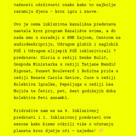
važnosti održivosti onako kako to najbolje
razumiju djeca – kroz igru i snove.
Ovo je osma inkluzivna kazališna predstava
nastala kroz program Kazalište svima, a do
sada smo u suradnji s HNK Zajcom, Centrom za
audiodeskripciju, Udrugom gluhih i nagluhih
PGŽ i Udrugom slijepih PGŽ inkluzivirali 7
predstava: Gloria u režiji Senke Bulić,
Gospođa Ministarka u režiji Tatjane Mandić
Rigonat, Sunset Boulevard i Božićna priča u
režiji Renate Carola Gatice, Cure u režiji
Kolektiva Igralke, Pepeljuga u režiji Lea
Mujića te Četiri, pet, šest godišnjih doba
kolektiva Peti ansambl.
Pridružite nam se na 8. Inkluzivnoj
predstavi i 1. Inkluzivnoj predstavi ove
sezone kako bismo otkrili više o očuvanju
planeta kroz dječje oči — zajedno!