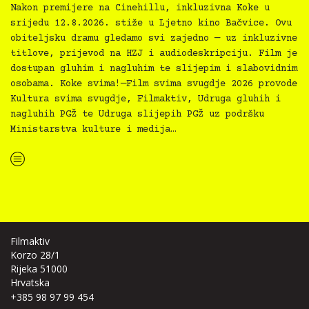
Nakon premijere na Cinehillu, inkluzivna Koke u
srijedu 12.8.2026. stiže u Ljetno kino Bačvice. Ovu
obiteljsku dramu gledamo svi zajedno — uz inkluzivne
titlove, prijevod na HZJ i audiodeskripciju. Film je
dostupan gluhim i nagluhim te slijepim i slabovidnim
osobama. Koke svima!—Film svima svugdje 2026 provode
Kultura svima svugdje, Filmaktiv, Udruga gluhih i
nagluhih PGŽ te Udruga slijepih PGŽ uz podršku
Ministarstva kulture i medija…
“Koke svima — inkluzivna Film svima x Kino Mediteran projekcija u Ljetnom kinu Bačvice”
Filmaktiv
Korzo 28/1
Rijeka 51000
Hrvatska
+385 98 97 99 454