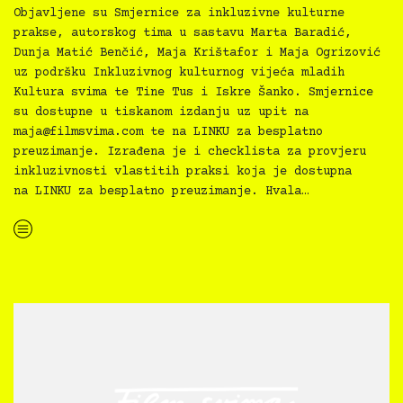
Objavljene su Smjernice za inkluzivne kulturne
prakse, autorskog tima u sastavu Marta Baradić,
Dunja Matić Benčić, Maja Krištafor i Maja Ogrizović
uz podršku Inkluzivnog kulturnog vijeća mladih
Kultura svima te Tine Tus i Iskre Šanko. Smjernice
su dostupne u tiskanom izdanju uz upit na
maja@filmsvima.com
te na LINKU za besplatno
preuzimanje. Izrađena je i checklista za provjeru
inkluzivnosti vlastitih praksi koja je dostupna
na LINKU za besplatno preuzimanje. Hvala…
“Kultura svima — Smjernice za inkluzivne kulturne prakse”