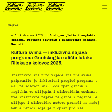
Preskoči
na
sadržaj
Najave
―
5. kolovoza 2025.
|
Dostupno gluhim i nagluhim
osobama
,
Dostupno slijepim i slabovidnim osobama
,
Novosti
Kultura svima — inkluzivna najava
programa Gradskog kazališta lutaka
Rijeka za kolovoz 2025.
Inkluzivno kulturno vijeće Kultura svima
pripremilo je inkluzivni pregled programa u
GKL za kolovoz 2025. dostupan gluhim i
nagluhim te slijepim i slabovidnim osobama.
Sve inkluzivne najave za gluhe i nagluhe te
slijepe i slabovidne možete pronaći na našoj
web stranici koja je u opisu profila.