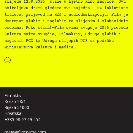
srijedu 12.8.2026. stiže u Ljetno kino Bačvice. Ovu
obiteljsku dramu gledamo svi zajedno — uz inkluzivne
titlove, prijevod na HZJ i audiodeskripciju. Film je
dostupan gluhim i nagluhim te slijepim i slabovidnim
osobama. Koke svima!—Film svima svugdje 2026 provode
Kultura svima svugdje, Filmaktiv, Udruga gluhih i
nagluhih PGŽ te Udruga slijepih PGŽ uz podršku
Ministarstva kulture i medija…
“Koke svima — inkluzivna Film svima x Kino Mediteran projekcija u Ljetnom kinu Bačvice”
Filmaktiv
Korzo 28/1
Rijeka 51000
Hrvatska
+385 98 97 99 454
maja@filmsvima.com