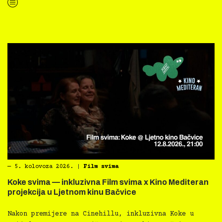
“Kino Mediteran i Film svima nastavljaju inkluzivnu turneju na Hvaru”
―
5. kolovoza 2026.
|
Film svima
Koke svima — inkluzivna Film svima x Kino Mediteran
projekcija u Ljetnom kinu Bačvice
Nakon premijere na Cinehillu, inkluzivna Koke u