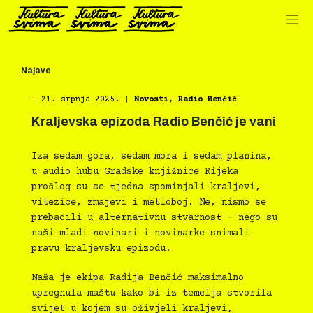
Preskoči
na
sadržaj
Najave
―
21. srpnja 2025.
|
Novosti
,
Radio Benčić
Kraljevska epizoda Radio Benčić je vani
Iza sedam gora, sedam mora i sedam planina,
u audio hubu Gradske knjižnice Rijeka
prošlog su se tjedna spominjali kraljevi,
vitezice, zmajevi i metloboj. Ne, nismo se
prebacili u alternativnu stvarnost – nego su
naši mladi novinari i novinarke snimali
pravu kraljevsku epizodu.
Naša je ekipa Radija Benčić maksimalno
upregnula maštu kako bi iz temelja stvorila
svijet u kojem su oživjeli kraljevi,