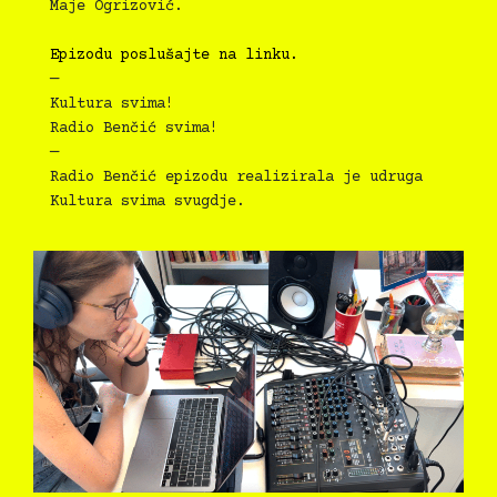
Maje Ogrizović.
Epizodu poslušajte na linku.
—
Kultura svima!
Radio Benčić svima!
—
Radio Benčić epizodu realizirala je udruga
Kultura svima svugdje.