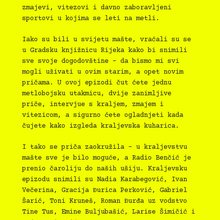
zmajevi, vitezovi i davno zaboravljeni
sportovi u kojima se leti na metli.
Iako su bili u svijetu mašte, vraćali su se
u Gradsku knjižnicu Rijeka kako bi snimili
sve svoje dogodovštine – da bismo mi svi
mogli uživati u ovim starim, a opet novim
pričama. U ovoj epizodi čut ćete jednu
metlobojsku utakmicu, dvije zanimljive
priče, intervjue s kraljem, zmajem i
vitezicom, a sigurno ćete ogladnjeti kada
čujete kako izgleda kraljevska kuharica.
I tako se priča zaokružila – u kraljevstvu
mašte sve je bilo moguće, a Radio Benčić je
prenio čaroliju do naših ušiju. Kraljevsku
epizodu snimili su Nadia Karabegović, Ivan
Večerina, Gracija Đurica Perković, Gabriel
Šarić, Toni Kruneš, Roman Đurđa uz vodstvo
Tine Tus, Emine Buljubašić, Larise Šimičić i