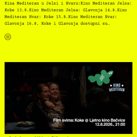
Kina Mediteran u Jelsi i Hvaru:Kino Mediteran Jelsa:
Koke 13.8.Kino Mediteran Jelsa: Glavonja 14.8.Kino
Mediteran Hvar: Koke 15.8.Kino Mediteran Hvar:
Glavonja 16.8. Koke i Glavonja dostupni su…
“Kino Mediteran i Film svima nastavljaju inkluzivnu turneju na Hvaru”