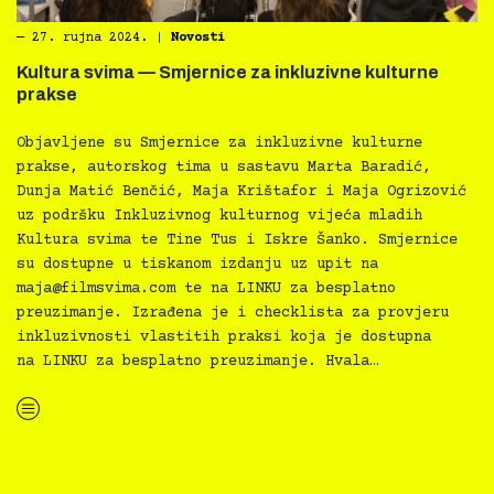
―
27. rujna 2024.
|
Novosti
Kultura svima — Smjernice za inkluzivne kulturne
prakse
Objavljene su Smjernice za inkluzivne kulturne
prakse, autorskog tima u sastavu Marta Baradić,
Dunja Matić Benčić, Maja Krištafor i Maja Ogrizović
uz podršku Inkluzivnog kulturnog vijeća mladih
Kultura svima te Tine Tus i Iskre Šanko. Smjernice
su dostupne u tiskanom izdanju uz upit na
maja@filmsvima.com
te na LINKU za besplatno
preuzimanje. Izrađena je i checklista za provjeru
inkluzivnosti vlastitih praksi koja je dostupna
na LINKU za besplatno preuzimanje. Hvala…
“Kultura svima — Smjernice za inkluzivne kulturne prakse”