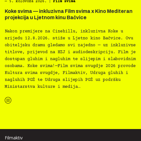
―
5. kolovoza 2026.
|
Film svima
Koke svima — inkluzivna Film svima x Kino Mediteran
projekcija u Ljetnom kinu Bačvice
Nakon premijere na Cinehillu, inkluzivna Koke u
srijedu 12.8.2026. stiže u Ljetno kino Bačvice. Ovu
obiteljsku dramu gledamo svi zajedno — uz inkluzivne
titlove, prijevod na HZJ i audiodeskripciju. Film je
dostupan gluhim i nagluhim te slijepim i slabovidnim
osobama. Koke svima!—Film svima svugdje 2026 provode
Kultura svima svugdje, Filmaktiv, Udruga gluhih i
nagluhih PGŽ te Udruga slijepih PGŽ uz podršku
Ministarstva kulture i medija…
“Koke svima — inkluzivna Film svima x Kino Mediteran projekcija u Ljetnom kinu Bačvice”
Filmaktiv