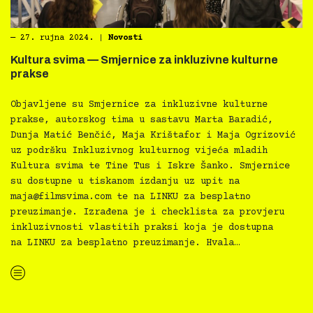
―
27. rujna 2024.
|
Novosti
Kultura svima — Smjernice za inkluzivne kulturne
prakse
Objavljene su Smjernice za inkluzivne kulturne
prakse, autorskog tima u sastavu Marta Baradić,
Dunja Matić Benčić, Maja Krištafor i Maja Ogrizović
uz podršku Inkluzivnog kulturnog vijeća mladih
Kultura svima te Tine Tus i Iskre Šanko. Smjernice
su dostupne u tiskanom izdanju uz upit na
maja@filmsvima.com
te na LINKU za besplatno
preuzimanje. Izrađena je i checklista za provjeru
inkluzivnosti vlastitih praksi koja je dostupna
na LINKU za besplatno preuzimanje. Hvala…
“Kultura svima — Smjernice za inkluzivne kulturne prakse”