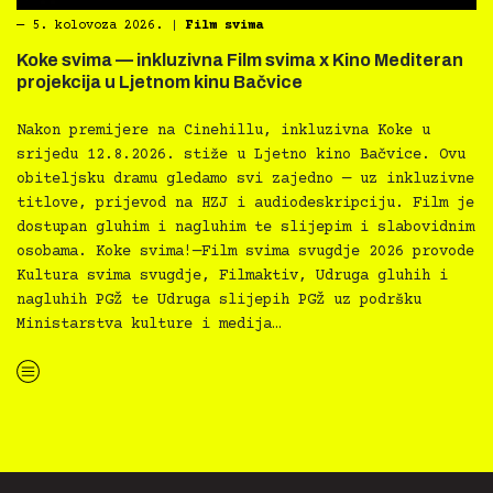
―
5. kolovoza 2026.
|
Film svima
Koke svima — inkluzivna Film svima x Kino Mediteran
projekcija u Ljetnom kinu Bačvice
Nakon premijere na Cinehillu, inkluzivna Koke u
srijedu 12.8.2026. stiže u Ljetno kino Bačvice. Ovu
obiteljsku dramu gledamo svi zajedno — uz inkluzivne
titlove, prijevod na HZJ i audiodeskripciju. Film je
dostupan gluhim i nagluhim te slijepim i slabovidnim
osobama. Koke svima!—Film svima svugdje 2026 provode
Kultura svima svugdje, Filmaktiv, Udruga gluhih i
nagluhih PGŽ te Udruga slijepih PGŽ uz podršku
Ministarstva kulture i medija…
“Koke svima — inkluzivna Film svima x Kino Mediteran projekcija u Ljetnom kinu Bačvice”