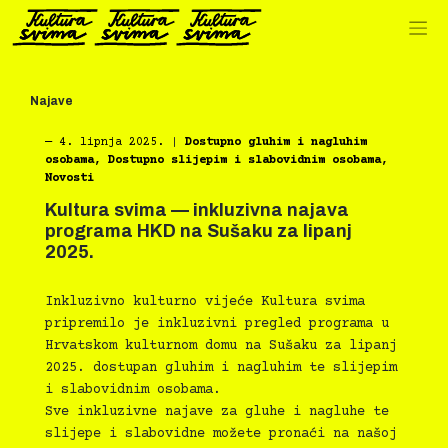
Preskoči
na
sadržaj
Najave
―
4. lipnja 2025.
|
Dostupno gluhim i nagluhim
osobama
,
Dostupno slijepim i slabovidnim osobama
,
Novosti
Kultura svima — inkluzivna najava
programa HKD na Sušaku za lipanj
2025.
Inkluzivno kulturno vijeće Kultura svima
pripremilo je inkluzivni pregled programa u
Hrvatskom kulturnom domu na Sušaku za lipanj
2025. dostupan gluhim i nagluhim te slijepim
i slabovidnim osobama.
Sve inkluzivne najave za gluhe i nagluhe te
slijepe i slabovidne možete pronaći na našoj