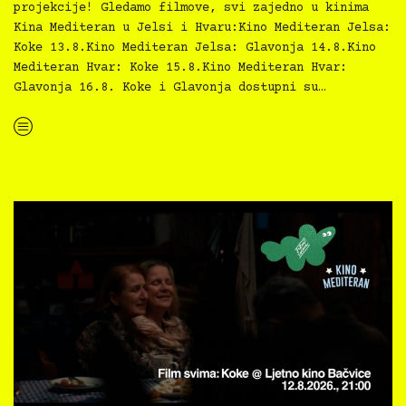
projekcije! Gledamo filmove, svi zajedno u kinima
Kina Mediteran u Jelsi i Hvaru:Kino Mediteran Jelsa:
Koke 13.8.Kino Mediteran Jelsa: Glavonja 14.8.Kino
Mediteran Hvar: Koke 15.8.Kino Mediteran Hvar:
Glavonja 16.8. Koke i Glavonja dostupni su…
“Kino Mediteran i Film svima nastavljaju inkluzivnu turneju na Hvaru”