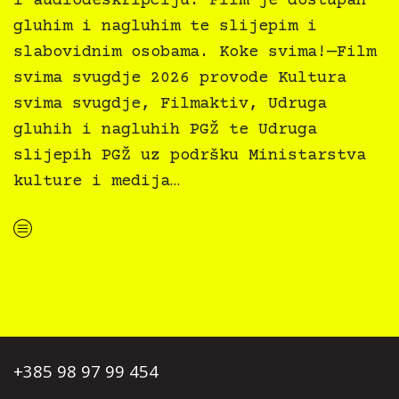
i audiodeskripciju. Film je dostupan
gluhim i nagluhim te slijepim i
slabovidnim osobama. Koke svima!—Film
svima svugdje 2026 provode Kultura
svima svugdje, Filmaktiv, Udruga
gluhih i nagluhih PGŽ te Udruga
slijepih PGŽ uz podršku Ministarstva
kulture i medija…
“Koke svima — inkluzivna Film svima x Kino Mediteran projekcija u Ljetnom kinu Bačvice”
+385 98 97 99 454