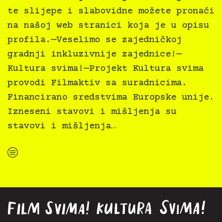
te slijepe i slabovidne možete pronaći
na našoj web stranici koja je u opisu
profila.—Veselimo se zajedničkoj
gradnji inkluzivnije zajednice!—
Kultura svima!—Projekt Kultura svima
provodi Filmaktiv sa suradnicima.
Financirano sredstvima Europske unije.
Izneseni stavovi i mišljenja su
stavovi i mišljenja…
“Najava programa za Dječju kuću za 8/2026”