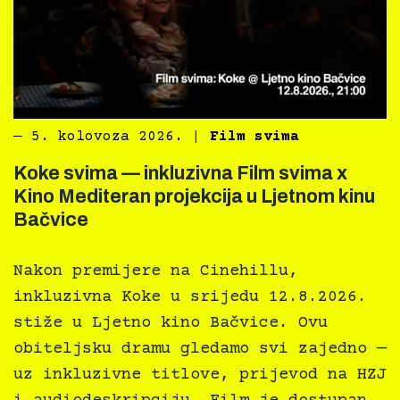
―
5. kolovoza 2026.
|
Film svima
Koke svima — inkluzivna Film svima x
Kino Mediteran projekcija u Ljetnom kinu
Bačvice
Nakon premijere na Cinehillu,
inkluzivna Koke u srijedu 12.8.2026.
stiže u Ljetno kino Bačvice. Ovu
obiteljsku dramu gledamo svi zajedno —
uz inkluzivne titlove, prijevod na HZJ