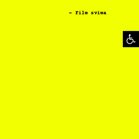
← Film svima
Op