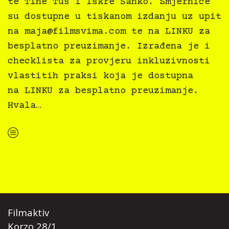
te Tine Tus i Iskre Šanko. Smjernice
su dostupne u tiskanom izdanju uz upit
na
maja@filmsvima.com
te na LINKU za
besplatno preuzimanje. Izrađena je i
checklista za provjeru inkluzivnosti
vlastitih praksi koja je dostupna
na LINKU za besplatno preuzimanje.
Hvala…
“Kultura svima — Smjernice za inkluzivne kulturne prakse”
Filmaktiv
Korzo 28/1