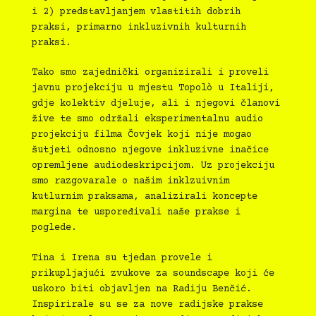
i 2) predstavljanjem vlastitih dobrih
praksi, primarno inkluzivnih kulturnih
praksi.
Tako smo zajednički organizirali i proveli
javnu projekciju u mjestu Topolò u Italiji,
gdje kolektiv djeluje, ali i njegovi članovi
žive te smo održali eksperimentalnu audio
projekciju filma Čovjek koji nije mogao
šutjeti odnosno njegove inkluzivne inačice
opremljene audiodeskripcijom. Uz projekciju
smo razgovarale o našim inklzuivnim
kutlurnim praksama, analizirali koncepte
margina te uspoređivali naše prakse i
poglede.
Tina i Irena su tjedan provele i
prikupljajući zvukove za soundscape koji će
uskoro biti objavljen na Radiju Benčić.
Inspirirale su se za nove radijske prakse