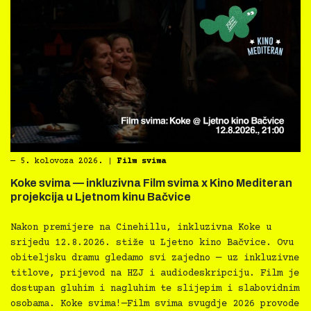
―
5. kolovoza 2026.
|
Film svima
Koke svima — inkluzivna Film svima x Kino Mediteran
projekcija u Ljetnom kinu Bačvice
Nakon premijere na Cinehillu, inkluzivna Koke u
srijedu 12.8.2026. stiže u Ljetno kino Bačvice. Ovu
obiteljsku dramu gledamo svi zajedno — uz inkluzivne
titlove, prijevod na HZJ i audiodeskripciju. Film je
dostupan gluhim i nagluhim te slijepim i slabovidnim
osobama. Koke svima!—Film svima svugdje 2026 provode