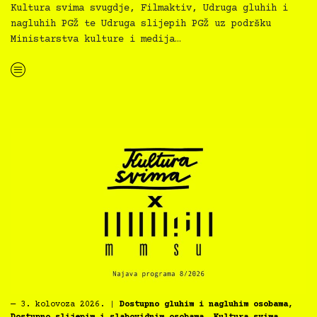
Kultura svima svugdje, Filmaktiv, Udruga gluhih i
nagluhih PGŽ te Udruga slijepih PGŽ uz podršku
Ministarstva kulture i medija…
“Koke svima — inkluzivna Film svima x Kino Mediteran projekcija u Ljetnom kinu Bačvice”
―
3. kolovoza 2026.
|
Dostupno gluhim i nagluhim osobama
,