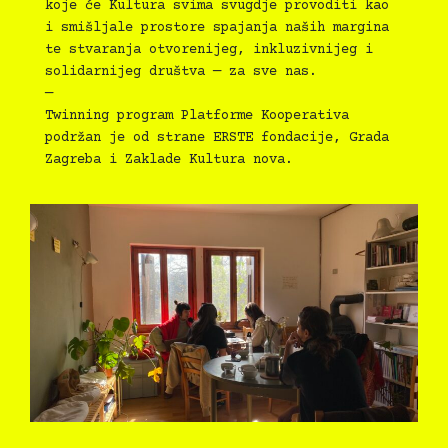
koje će Kultura svima svugdje provoditi kao
i smišljale prostore spajanja naših margina
te stvaranja otvorenijeg, inkluzivnijeg i
solidarnijeg društva — za sve nas.
—
Twinning program Platforme Kooperativa
podržan je od strane ERSTE fondacije, Grada
Zagreba i Zaklade Kultura nova.