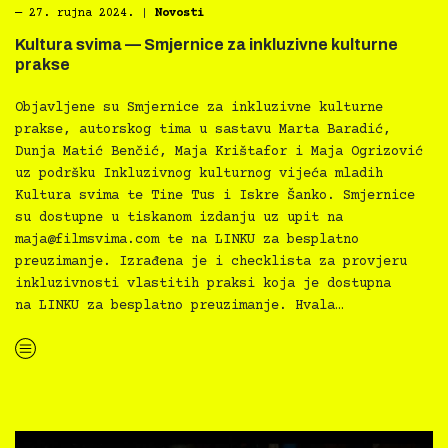
―
27. rujna 2024.
|
Novosti
Kultura svima — Smjernice za inkluzivne kulturne
prakse
Objavljene su Smjernice za inkluzivne kulturne
prakse, autorskog tima u sastavu Marta Baradić,
Dunja Matić Benčić, Maja Krištafor i Maja Ogrizović
uz podršku Inkluzivnog kulturnog vijeća mladih
Kultura svima te Tine Tus i Iskre Šanko. Smjernice
su dostupne u tiskanom izdanju uz upit na
maja@filmsvima.com
te na LINKU za besplatno
preuzimanje. Izrađena je i checklista za provjeru
inkluzivnosti vlastitih praksi koja je dostupna
na LINKU za besplatno preuzimanje. Hvala…
“Kultura svima — Smjernice za inkluzivne kulturne prakse”