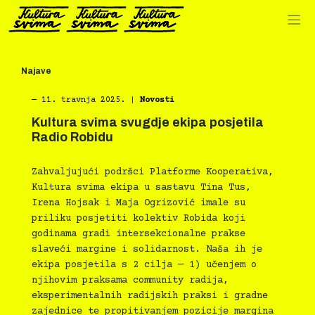
Preskoči
na
sadržaj
Najave
―
11. travnja 2025.
|
Novosti
Kultura svima svugdje ekipa posjetila
Radio Robidu
Zahvaljujući podršci Platforme Kooperativa,
Kultura svima ekipa u sastavu Tina Tus,
Irena Hojsak i Maja Ogrizović imale su
priliku posjetiti kolektiv Robida koji
godinama gradi intersekcionalne prakse
slaveći margine i solidarnost. Naša ih je
ekipa posjetila s 2 cilja — 1) učenjem o
njihovim praksama community radija,
eksperimentalnih radijskih praksi i gradne
zajednice te propitivanjem pozicije margina