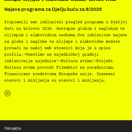
Dostupno slijepim i slabovidnim osobama
,
Kultura svima
Najava programa za Dječju kuću za 8/2026
Pripremili smo inkluzivni pregled programa u Dječjoj
kući za kolovoz 2026. dostupan gluhim i nagluhim te
slijepim i slabovidnim osobama.Sve inkluzivne najave
za gluhe i nagluhe te slijepe i slabovidne možete
pronaći na našoj web stranici koja je u opisu
profila.—Veselimo se zajedničkoj gradnji
inkluzivnije zajednice!—Kultura svima!—Projekt
Kultura svima provodi Filmaktiv sa suradnicima.
Financirano sredstvima Europske unije. Izneseni
stavovi i mišljenja su stavovi i mišljenja…
“Najava programa za Dječju kuću za 8/2026”
Filmaktiv