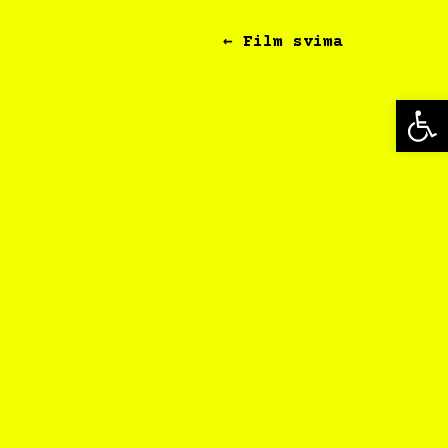
← Film svima
Op