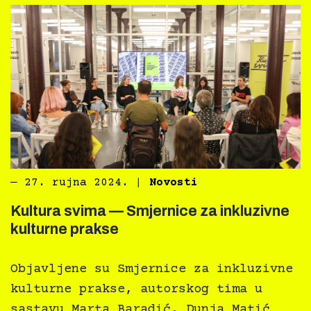
―
27. rujna 2024.
|
Novosti
Kultura svima — Smjernice za inkluzivne
kulturne prakse
Objavljene su Smjernice za inkluzivne
kulturne prakse, autorskog tima u
sastavu Marta Baradić, Dunja Matić