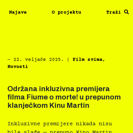
Najave
O projektu
Traži
―
22. veljače 2025.
|
Film svima
,
Novosti
Održana inkluzivna premijera
filma Fiume o morte! u prepunom
klanječkom Kinu Martin
Inkluzivne premijere nikada nisu
bile slađe — prepuno Kino Martin