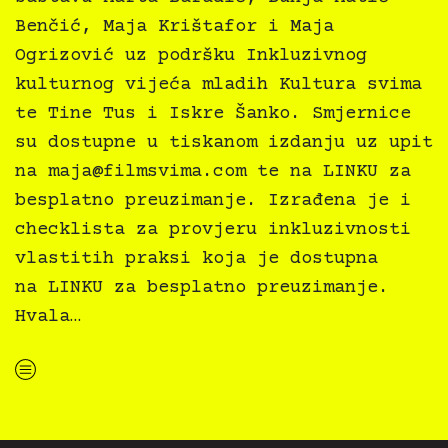
Benčić, Maja Krištafor i Maja
Ogrizović uz podršku Inkluzivnog
kulturnog vijeća mladih Kultura svima
te Tine Tus i Iskre Šanko. Smjernice
su dostupne u tiskanom izdanju uz upit
na
maja@filmsvima.com
te na LINKU za
besplatno preuzimanje. Izrađena je i
checklista za provjeru inkluzivnosti
vlastitih praksi koja je dostupna
na LINKU za besplatno preuzimanje.
Hvala…
“Kultura svima — Smjernice za inkluzivne kulturne prakse”