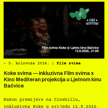
―
5. kolovoza 2026.
|
Film svima
Koke svima — inkluzivna Film svima x
Kino Mediteran projekcija u Ljetnom kinu
Bačvice
Nakon premijere na Cinehillu,
inkluzivna Koke u srijedu 12.8.2026.