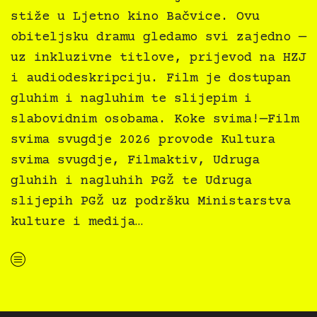
stiže u Ljetno kino Bačvice. Ovu
obiteljsku dramu gledamo svi zajedno —
uz inkluzivne titlove, prijevod na HZJ
i audiodeskripciju. Film je dostupan
gluhim i nagluhim te slijepim i
slabovidnim osobama. Koke svima!—Film
svima svugdje 2026 provode Kultura
svima svugdje, Filmaktiv, Udruga
gluhih i nagluhih PGŽ te Udruga
slijepih PGŽ uz podršku Ministarstva
kulture i medija…
“Koke svima — inkluzivna Film svima x Kino Mediteran projekcija u Ljetnom kinu Bačvice”