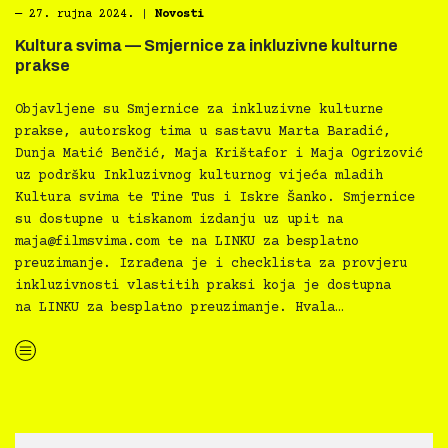
―
27. rujna 2024.
|
Novosti
Kultura svima — Smjernice za inkluzivne kulturne
prakse
Objavljene su Smjernice za inkluzivne kulturne
prakse, autorskog tima u sastavu Marta Baradić,
Dunja Matić Benčić, Maja Krištafor i Maja Ogrizović
uz podršku Inkluzivnog kulturnog vijeća mladih
Kultura svima te Tine Tus i Iskre Šanko. Smjernice
su dostupne u tiskanom izdanju uz upit na
maja@filmsvima.com
te na LINKU za besplatno
preuzimanje. Izrađena je i checklista za provjeru
inkluzivnosti vlastitih praksi koja je dostupna
na LINKU za besplatno preuzimanje. Hvala…
“Kultura svima — Smjernice za inkluzivne kulturne prakse”