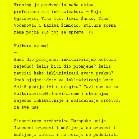
Trening je predvodila naša ekipa
profesionalnih inkluzivatora — Maja
Ogrizović, Tina Tus, Iskra Šanko, Tino
Vodanović i Larisa Šimičić. Kultura scena
nema pojma što joj se sprema !<3
—
Kultura svima!
—
Budi dio promjene, inkluzivirajmo kulturu
zajedno! Želiš biti dio promjene? Želiš
naučiti kako inkluzivirati svoju praksu?
Imaš sjajne ideje za inkluziviranje koje
želiš podijeliti s drugima? Javi nam se na
kulturasvima@filmsvima.com
i stvarajmo
zajedno inkluzivnije i solidarnije društvo.
Za sve nas.
—
Financirano sredstvima Europske unije.
Izneseni stavovi i mišljenja su stavovi i
mišljenja autora i ne moraju se podudarati