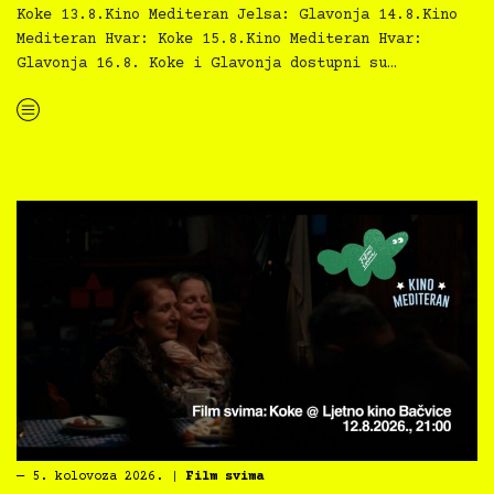
Koke 13.8.Kino Mediteran Jelsa: Glavonja 14.8.Kino
Mediteran Hvar: Koke 15.8.Kino Mediteran Hvar:
Glavonja 16.8. Koke i Glavonja dostupni su…
“Kino Mediteran i Film svima nastavljaju inkluzivnu turneju na Hvaru”
―
5. kolovoza 2026.
|
Film svima