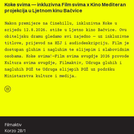
Koke svima — inkluzivna Film svima x Kino Mediteran
projekcija u Ljetnom kinu Bačvice
Nakon premijere na Cinehillu, inkluzivna Koke u
srijedu 12.8.2026. stiže u Ljetno kino Bačvice. Ovu
obiteljsku dramu gledamo svi zajedno — uz inkluzivne
titlove, prijevod na HZJ i audiodeskripciju. Film je
dostupan gluhim i nagluhim te slijepim i slabovidnim
osobama. Koke svima!—Film svima svugdje 2026 provode
Kultura svima svugdje, Filmaktiv, Udruga gluhih i
nagluhih PGŽ te Udruga slijepih PGŽ uz podršku
Ministarstva kulture i medija…
“Koke svima — inkluzivna Film svima x Kino Mediteran projekcija u Ljetnom kinu Bačvice”
Filmaktiv
Korzo 28/1