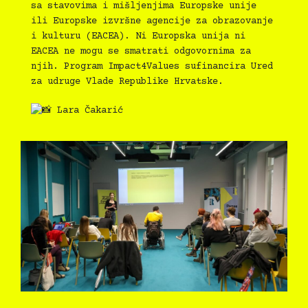
sa stavovima i mišljenjima Europske unije
ili Europske izvršne agencije za obrazovanje
i kulturu (EACEA). Ni Europska unija ni
EACEA ne mogu se smatrati odgovornima za
njih. Program Impact4Values sufinancira Ured
za udruge Vlade Republike Hrvatske.
Lara Čakarić