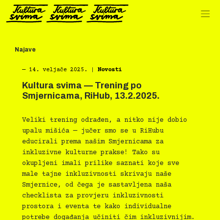
Preskoči
na
sadržaj
Najave
―
14. veljače 2025.
|
Novosti
Kultura svima — Trening po
Smjernicama, RiHub, 13.2.2025.
Veliki trening odrađen, a nitko nije dobio
upalu mišića — jučer smo se u RiHubu
educirali prema našim Smjernicama za
inkluzivne kulturne prakse! Tako su
okupljeni imali prilike saznati koje sve
male tajne inkluzivnosti skrivaju naše
Smjernice, od čega je sastavljena naša
checklista za provjeru inkluzivnosti
prostora i eventa te kako individualne
potrebe događanja učiniti čim inkluzivnijim.