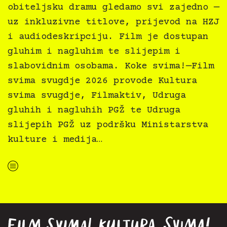
obiteljsku dramu gledamo svi zajedno —
uz inkluzivne titlove, prijevod na HZJ
i audiodeskripciju. Film je dostupan
gluhim i nagluhim te slijepim i
slabovidnim osobama. Koke svima!—Film
svima svugdje 2026 provode Kultura
svima svugdje, Filmaktiv, Udruga
gluhih i nagluhih PGŽ te Udruga
slijepih PGŽ uz podršku Ministarstva
kulture i medija…
“Koke svima — inkluzivna Film svima x Kino Mediteran projekcija u Ljetnom kinu Bačvice”