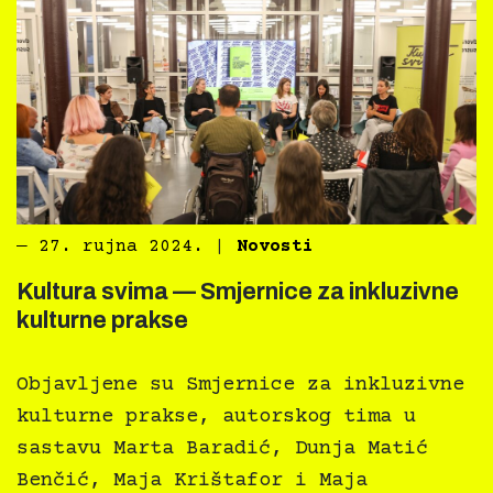
―
27. rujna 2024.
|
Novosti
Kultura svima — Smjernice za inkluzivne
kulturne prakse
Objavljene su Smjernice za inkluzivne
kulturne prakse, autorskog tima u
sastavu Marta Baradić, Dunja Matić
Benčić, Maja Krištafor i Maja