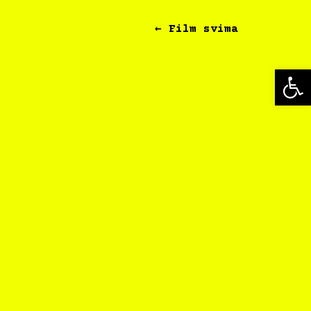
← Film svima
Op