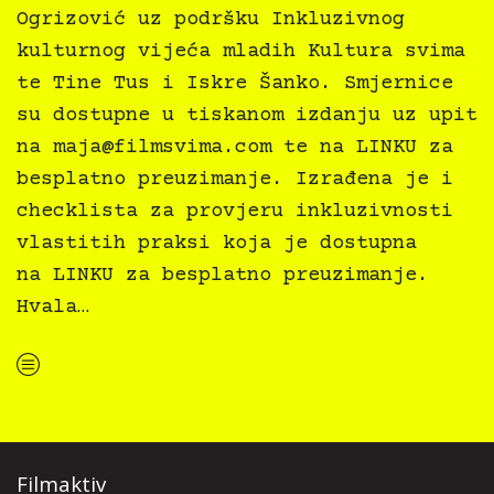
Ogrizović uz podršku Inkluzivnog
kulturnog vijeća mladih Kultura svima
te Tine Tus i Iskre Šanko. Smjernice
su dostupne u tiskanom izdanju uz upit
na
maja@filmsvima.com
te na LINKU za
besplatno preuzimanje. Izrađena je i
checklista za provjeru inkluzivnosti
vlastitih praksi koja je dostupna
na LINKU za besplatno preuzimanje.
Hvala…
“Kultura svima — Smjernice za inkluzivne kulturne prakse”
Filmaktiv