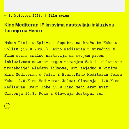
―
6. kolovoza 2026.
|
Film svima
Kino Mediteran i Film svima nastavljaju inkluzivnu
turneju na Hvaru
Nakon Pixie u Splitu i Supetru na Braču te Koke u
Splitu (12.8.2026.), Kino Mediteran u suradnji s
Film svima snažno nastavlja sa svojom prvom
inkluzivnom sezonom organiziranjem čak 4 inkluzivne
projekcije! Gledamo filmove, svi zajedno u kinima
Kina Mediteran u Jelsi i Hvaru:Kino Mediteran Jelsa:
Koke 13.8.Kino Mediteran Jelsa: Glavonja 14.8.Kino
Mediteran Hvar: Koke 15.8.Kino Mediteran Hvar:
Glavonja 16.8. Koke i Glavonja dostupni su…
“Kino Mediteran i Film svima nastavljaju inkluzivnu turneju na Hvaru”