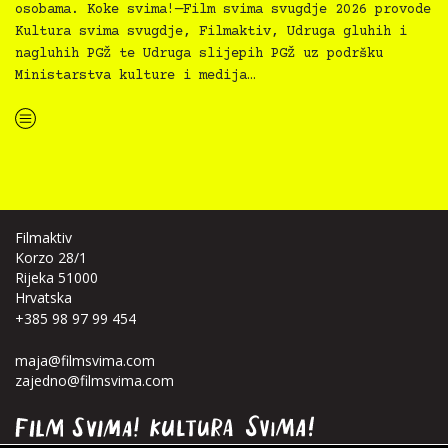
osobama. Koke svima!—Film svima svugdje 2026 provode
Kultura svima svugdje, Filmaktiv, Udruga gluhih i
nagluhih PGŽ te Udruga slijepih PGŽ uz podršku
Ministarstva kulture i medija…
“Koke svima — inkluzivna Film svima x Kino Mediteran projekcija u Ljetnom kinu Bačvice”
Filmaktiv
Korzo 28/1
Rijeka 51000
Hrvatska
+385 98 97 99 454
maja@filmsvima.com
zajedno@filmsvima.com