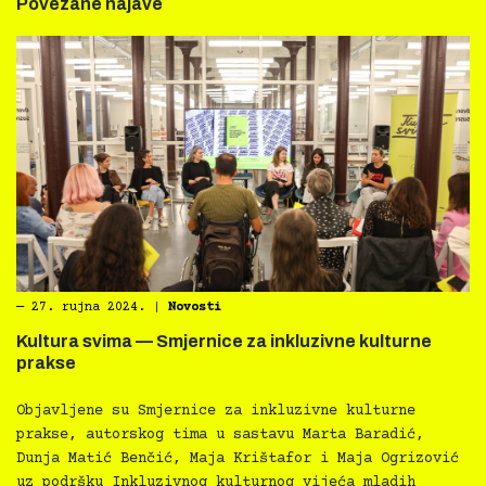
Povezane najave
―
27. rujna 2024.
|
Novosti
Kultura svima — Smjernice za inkluzivne kulturne
prakse
Objavljene su Smjernice za inkluzivne kulturne
prakse, autorskog tima u sastavu Marta Baradić,
Dunja Matić Benčić, Maja Krištafor i Maja Ogrizović
uz podršku Inkluzivnog kulturnog vijeća mladih