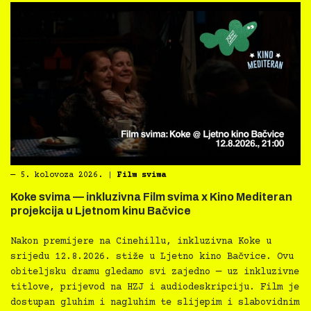
―
5. kolovoza 2026.
|
Film svima
Koke svima — inkluzivna Film svima x Kino Mediteran
projekcija u Ljetnom kinu Bačvice
Nakon premijere na Cinehillu, inkluzivna Koke u
srijedu 12.8.2026. stiže u Ljetno kino Bačvice. Ovu
obiteljsku dramu gledamo svi zajedno — uz inkluzivne
titlove, prijevod na HZJ i audiodeskripciju. Film je
dostupan gluhim i nagluhim te slijepim i slabovidnim