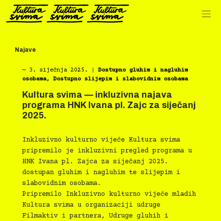
Preskoči
na
sadržaj
Najave
―
3. siječnja 2025.
|
Dostupno gluhim i nagluhim
osobama
,
Dostupno slijepim i slabovidnim osobama
Kultura svima — inkluzivna najava
programa HNK Ivana pl. Zajc za siječanj
2025.
Inkluzivno kulturno vijeće Kultura svima
pripremilo je inkluzivni pregled programa u
HNK Ivana pl. Zajca za siječanj 2025.
dostupan gluhim i nagluhim te slijepim i
slabovidnim osobama.
Pripremilo Inkluzivno kulturno vijeće mladih
Kultura svima u organizaciji udruge
Filmaktiv i partnera, Udruge gluhih i