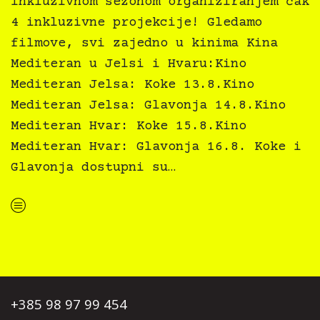
inkluzivnom sezonom organiziranjem čak
4 inkluzivne projekcije! Gledamo
filmove, svi zajedno u kinima Kina
Mediteran u Jelsi i Hvaru:Kino
Mediteran Jelsa: Koke 13.8.Kino
Mediteran Jelsa: Glavonja 14.8.Kino
Mediteran Hvar: Koke 15.8.Kino
Mediteran Hvar: Glavonja 16.8. Koke i
Glavonja dostupni su…
“Kino Mediteran i Film svima nastavljaju inkluzivnu turneju na Hvaru”
+385 98 97 99 454