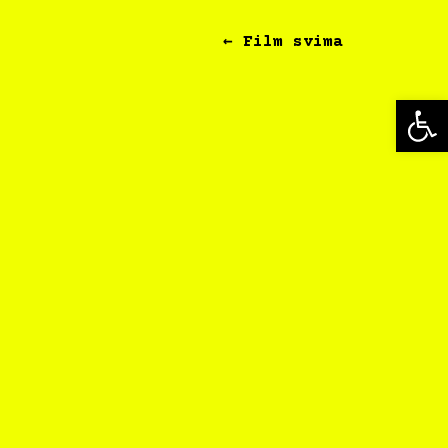
← Film svima
Op