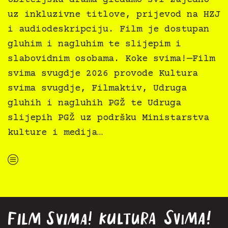
uz inkluzivne titlove, prijevod na HZJ
i audiodeskripciju. Film je dostupan
gluhim i nagluhim te slijepim i
slabovidnim osobama. Koke svima!—Film
svima svugdje 2026 provode Kultura
svima svugdje, Filmaktiv, Udruga
gluhih i nagluhih PGŽ te Udruga
slijepih PGŽ uz podršku Ministarstva
kulture i medija…
“Koke svima — inkluzivna Film svima x Kino Mediteran projekcija u Ljetnom kinu Bačvice”