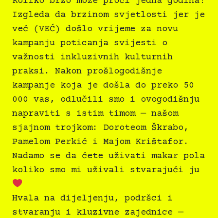
Koliko brzo može proći jedna godina?
Izgleda da brzinom svjetlosti jer je
već (VEĆ) došlo vrijeme za novu
kampanju poticanja svijesti o
važnosti inkluzivnih kulturnih
praksi. Nakon prošlogodišnje
kampanje koja je došla do preko 50
000 vas, odlučili smo i ovogodišnju
napraviti s istim timom — našom
sjajnom trojkom: Doroteom Škrabo,
Pamelom Perkić i Majom Krištafor.
Nadamo se da ćete uživati makar pola
koliko smo mi uživali stvarajući ju
Hvala na dijeljenju, podršci i
stvaranju i kluzivne zajednice —