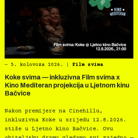
―
5. kolovoza 2026.
|
Film svima
Koke svima — inkluzivna Film svima x
Kino Mediteran projekcija u Ljetnom kinu
Bačvice
Nakon premijere na Cinehillu,
inkluzivna Koke u srijedu 12.8.2026.
stiže u Ljetno kino Bačvice. Ovu
obiteljsku dramu gledamo svi zajedno —