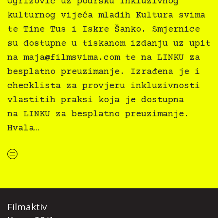
Ogrizović uz podršku Inkluzivnog
kulturnog vijeća mladih Kultura svima
te Tine Tus i Iskre Šanko. Smjernice
su dostupne u tiskanom izdanju uz upit
na
maja@filmsvima.com
te na LINKU za
besplatno preuzimanje. Izrađena je i
checklista za provjeru inkluzivnosti
vlastitih praksi koja je dostupna
na LINKU za besplatno preuzimanje.
Hvala…
“Kultura svima — Smjernice za inkluzivne kulturne prakse”
Filmaktiv