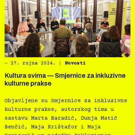
―
27. rujna 2024.
|
Novosti
Kultura svima — Smjernice za inkluzivne
kulturne prakse
Objavljene su Smjernice za inkluzivne
kulturne prakse, autorskog tima u
sastavu Marta Baradić, Dunja Matić
Benčić, Maja Krištafor i Maja