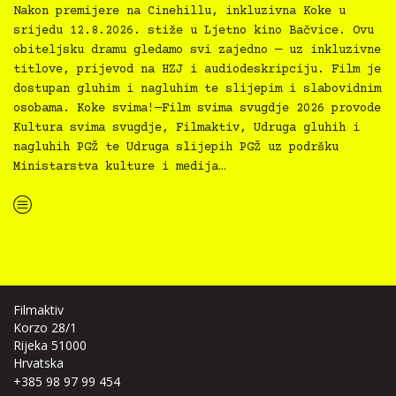
Nakon premijere na Cinehillu, inkluzivna Koke u
srijedu 12.8.2026. stiže u Ljetno kino Bačvice. Ovu
obiteljsku dramu gledamo svi zajedno — uz inkluzivne
titlove, prijevod na HZJ i audiodeskripciju. Film je
dostupan gluhim i nagluhim te slijepim i slabovidnim
osobama. Koke svima!—Film svima svugdje 2026 provode
Kultura svima svugdje, Filmaktiv, Udruga gluhih i
nagluhih PGŽ te Udruga slijepih PGŽ uz podršku
Ministarstva kulture i medija…
“Koke svima — inkluzivna Film svima x Kino Mediteran projekcija u Ljetnom kinu Bačvice”
Filmaktiv
Korzo 28/1
Rijeka 51000
Hrvatska
+385 98 97 99 454