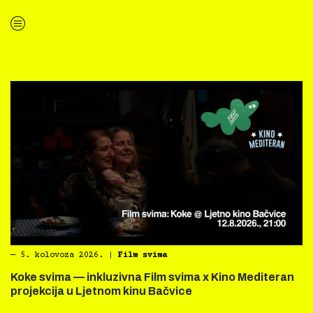
“Kino Mediteran i Film svima nastavljaju inkluzivnu turneju na Hvaru”
―
5. kolovoza 2026.
|
Film svima
Koke svima — inkluzivna Film svima x Kino Mediteran
projekcija u Ljetnom kinu Bačvice