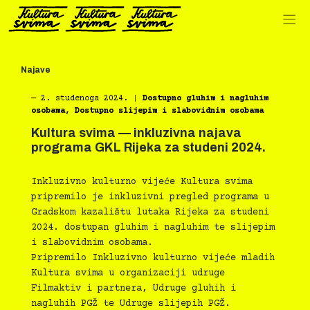
Preskoči
na
sadržaj
Najave
―
2. studenoga 2024.
|
Dostupno gluhim i nagluhim
osobama
,
Dostupno slijepim i slabovidnim osobama
Kultura svima — inkluzivna najava
programa GKL Rijeka za studeni 2024.
Inkluzivno kulturno vijeće Kultura svima
pripremilo je inkluzivni pregled programa u
Gradskom kazalištu lutaka Rijeka za studeni
2024. dostupan gluhim i nagluhim te slijepim
i slabovidnim osobama.
Pripremilo Inkluzivno kulturno vijeće mladih
Kultura svima u organizaciji udruge
Filmaktiv i partnera, Udruge gluhih i
nagluhih PGŽ te Udruge slijepih PGŽ.