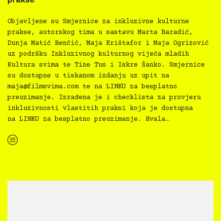
Objavljene su Smjernice za inkluzivne kulturne
prakse, autorskog tima u sastavu Marta Baradić,
Dunja Matić Benčić, Maja Krištafor i Maja Ogrizović
uz podršku Inkluzivnog kulturnog vijeća mladih
Kultura svima te Tine Tus i Iskre Šanko. Smjernice
su dostupne u tiskanom izdanju uz upit na
maja@filmsvima.com
te na LINKU za besplatno
preuzimanje. Izrađena je i checklista za provjeru
inkluzivnosti vlastitih praksi koja je dostupna
na LINKU za besplatno preuzimanje. Hvala…
“Kultura svima — Smjernice za inkluzivne kulturne prakse”