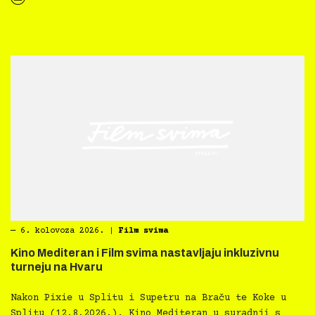
“Kultura svima — Smjernice za inkluzivne kulturne prakse”
―
6. kolovoza 2026.
|
Film svima
Kino Mediteran i Film svima nastavljaju inkluzivnu
turneju na Hvaru
Nakon Pixie u Splitu i Supetru na Braču te Koke u
Splitu (12.8.2026.), Kino Mediteran u suradnji s