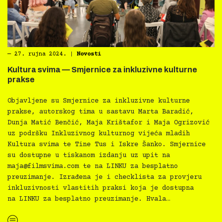
―
27. rujna 2024.
|
Novosti
Kultura svima — Smjernice za inkluzivne kulturne
prakse
Objavljene su Smjernice za inkluzivne kulturne
prakse, autorskog tima u sastavu Marta Baradić,
Dunja Matić Benčić, Maja Krištafor i Maja Ogrizović
uz podršku Inkluzivnog kulturnog vijeća mladih
Kultura svima te Tine Tus i Iskre Šanko. Smjernice
su dostupne u tiskanom izdanju uz upit na
maja@filmsvima.com
te na LINKU za besplatno
preuzimanje. Izrađena je i checklista za provjeru
inkluzivnosti vlastitih praksi koja je dostupna
na LINKU za besplatno preuzimanje. Hvala…