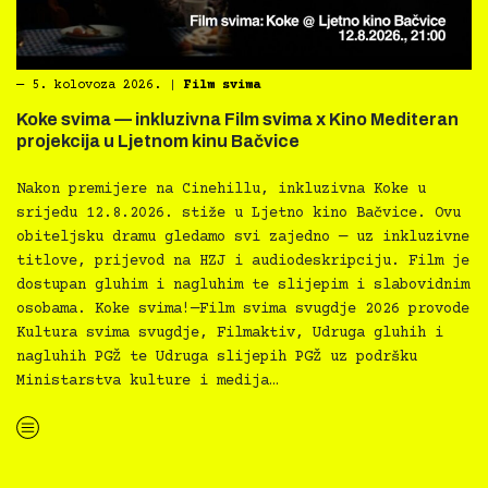
―
5. kolovoza 2026.
|
Film svima
Koke svima — inkluzivna Film svima x Kino Mediteran
projekcija u Ljetnom kinu Bačvice
Nakon premijere na Cinehillu, inkluzivna Koke u
srijedu 12.8.2026. stiže u Ljetno kino Bačvice. Ovu
obiteljsku dramu gledamo svi zajedno — uz inkluzivne
titlove, prijevod na HZJ i audiodeskripciju. Film je
dostupan gluhim i nagluhim te slijepim i slabovidnim
osobama. Koke svima!—Film svima svugdje 2026 provode
Kultura svima svugdje, Filmaktiv, Udruga gluhih i
nagluhih PGŽ te Udruga slijepih PGŽ uz podršku
Ministarstva kulture i medija…
“Koke svima — inkluzivna Film svima x Kino Mediteran projekcija u Ljetnom kinu Bačvice”